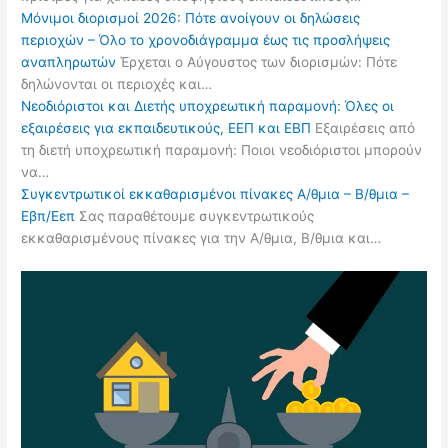
Μόνιμοι διορισμοί 2026: Πότε ανοίγουν οι δηλώσεις
περιοχών – Όλο το χρονοδιάγραμμα έως τις προσλήψεις
αναπληρωτών
Έρχεται ο Αύγουστος των διορισμών: Πότε
δηλώνονται οι περιοχές και…
Νεοδιόριστοι και Διετής υποχρεωτική παραμονή: Όλες οι
εξαιρέσεις για εκπαιδευτικούς, ΕΕΠ και ΕΒΠ
Εξαιρέσεις από
τη διετή υποχρεωτική παραμονή: Ποιοι νεοδιόριστοι μπορούν
να…
Συγκεντρωτικοί εκκαθαρισμένοι πίνακες Α/θμια – Β/θμια –
Εβπ/Εεπ
Σας παραθέτουμε συγκεντρωτικούς
εκκαθαρισμένους πίνακες για την Α/θμια, Β/θμια και…