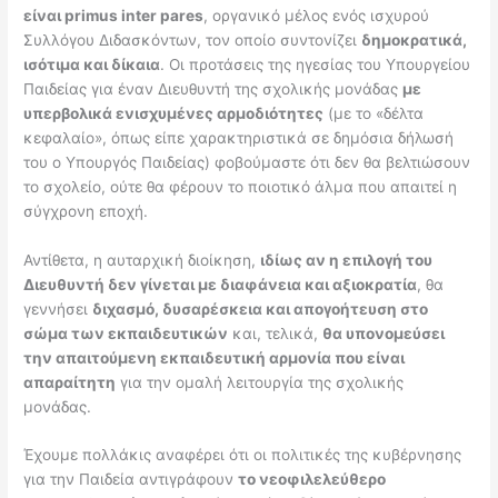
είναι
primus
inter
pares
, οργανικό μέλος ενός ισχυρού
Συλλόγου Διδασκόντων, τον οποίο συντονίζει
δημοκρατικά,
ισότιμα και δίκαια
. Οι προτάσεις της ηγεσίας του Υπουργείου
Παιδείας για έναν Διευθυντή της σχολικής μονάδας
με
υπερβολικά ενισχυμένες αρμοδιότητες
(με το «δέλτα
κεφαλαίο», όπως είπε χαρακτηριστικά σε δημόσια δήλωσή
του ο Υπουργός Παιδείας) φοβούμαστε ότι δεν θα βελτιώσουν
το σχολείο, ούτε θα φέρουν το ποιοτικό άλμα που απαιτεί η
σύγχρονη εποχή.
Αντίθετα, η αυταρχική διοίκηση,
ιδίως αν η επιλογή του
Διευθυντή δεν γίνεται με διαφάνεια και αξιοκρατία
, θα
γεννήσει
διχασμό, δυσαρέσκεια και απογοήτευση στο
σώμα των εκπαιδευτικών
και, τελικά,
θα υπονομεύσει
την απαιτούμενη εκπαιδευτική αρμονία που είναι
απαραίτητη
για την ομαλή λειτουργία της σχολικής
μονάδας.
Έχουμε πολλάκις αναφέρει ότι οι πολιτικές της κυβέρνησης
για την Παιδεία αντιγράφουν
το νεοφιλελεύθερο