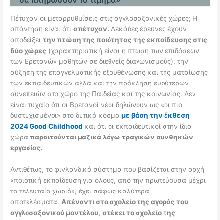
θα πληρώσουν το τίμημα»
Πέτυχαν οι μεταρρυθμίσεις στις αγγλοσαξονικές χώρες; Η
απάντηση είναι ότι
απέτυχαν.
Δεκάδες έρευνες έχουν
αποδείξει
την πτώση της ποιότητας της εκπαίδευσης στις
δύο χώρες
(χαρακτηριστική είναι η πτώση των επιδόσεων
των Βρετανών μαθητών σε διεθνείς διαγωνισμούς), την
αύξηση της επαγγελματικής εξουθένωσης και της ματαίωσης
των εκπαιδευτικών αλλά και την πρόκληση ευρύτερων
συνεπειών στο χώρο της Παιδείας και της κοινωνίας. Δεν
είναι τυχαίο ότι οι Βρετανοί νέοι δηλώνουν ως «οι πιο
δυστυχισμένοι» στο δυτικό κόσμο
με βάση την έκθεση
2024
Good
Childhood
και ότι οι εκπαιδευτικοί στην ίδια
χώρα
παραιτούνται μαζικά λόγω τραγικών συνθηκών
εργασίας.
Αντιθέτως, το φινλανδικό σύστημα που βασίζεται στην αρχή
«ποιοτική εκπαίδευση για όλους, από την πρωτεύουσα μέχρι
το τελευταίο χωριό», έχει σαφώς καλύτερα
αποτελέσματα.
Απέναντι στο σχολείο της αγοράς του
αγγλοσαξονικού μοντέλου,
στέκει το σχολείο της