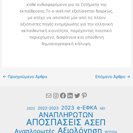
κάθε ενδιαφερόμενο για τα ζητήματα της
εκπαίδευσης.Το e-wall.net εξελίσσεται διαρκώς,
με στόχο να αποτελεί μία από τις πλέον
αξιόπιστες πηγές ενημέρωσης για την ελληνική
εκπαιδευτική κοινότητα, παρέχοντας ποιοτικό
περιεχόμενο, διαφάνεια και υπεύθυνη
δημοσιογραφική κάλυψη.
←
Προηγούμενο Άρθρο
Επόμενο Άρθρο
→
Mail
Instagram
Facebook
Linkedin
Twitter
Pinterest
e-ΕΦΚΑ
2023
2022-2023
2022
ΑΕΙ
ΑΝΑΠΛΗΡΩΤΩΝ
ΑΠΟΣΠΑΣΕΙΣ
ΑΣΕΠ
Αξιολόγηση
Αναπληρωτές
ΒΟΥΛΗ