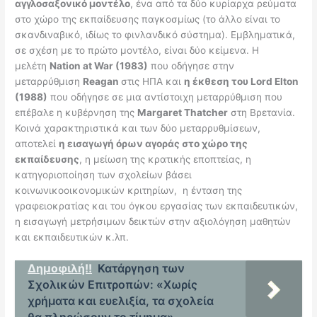
αγγλοσαξονικό μοντέλο
, ένα από τα δύο κυρίαρχα ρεύματα
στο χώρο της εκπαίδευσης παγκοσμίως (το άλλο είναι το
σκανδιναβικό, ιδίως το φινλανδικό σύστημα). Εμβληματικά,
σε σχέση με το πρώτο μοντέλο, είναι δύο κείμενα. Η
μελέτη
Nation
at
War (1983)
που οδήγησε στην
μεταρρύθμιση
Reagan
στις ΗΠΑ και
η έκθεση του
Lord
Elton
(1988)
που οδήγησε σε μια αντίστοιχη μεταρρύθμιση που
επέβαλε η κυβέρνηση της
Margaret
Thatcher
στη Βρετανία.
Κοινά χαρακτηριστικά και των δύο μεταρρυθμίσεων,
αποτελεί
η εισαγωγή όρων αγοράς στο χώρο της
εκπαίδευσης
, η μείωση της κρατικής εποπτείας, η
κατηγοριοποίηση των σχολείων βάσει
κοινωνικοοικονομικών κριτηρίων, η ένταση της
γραφειοκρατίας και του όγκου εργασίας των εκπαιδευτικών,
η εισαγωγή μετρήσιμων δεικτών στην αξιολόγηση μαθητών
και εκπαιδευτικών κ.λπ.
Δημοφιλή!!
Κατάργηση των
Σχολικών Επιτροπών: «Χωρίς
χρήματα και ευελιξία, τα σχολεία