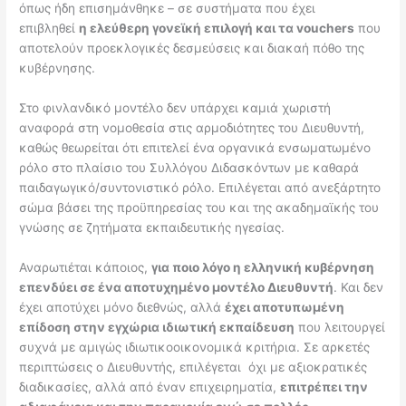
όπως ήδη επισημάνθηκε – σε συστήματα που έχει
επιβληθεί
η ελεύθερη γονεϊκή επιλογή και τα
vouchers
που
αποτελούν προεκλογικές δεσμεύσεις και διακαή πόθο της
κυβέρνησης.
Στο φινλανδικό μοντέλο δεν υπάρχει καμιά χωριστή
αναφορά στη νομοθεσία στις αρμοδιότητες του Διευθυντή,
καθώς θεωρείται ότι επιτελεί ένα οργανικά ενσωματωμένο
ρόλο στο πλαίσιο του Συλλόγου Διδασκόντων με καθαρά
παιδαγωγικό/συντονιστικό ρόλο. Επιλέγεται από ανεξάρτητο
σώμα βάσει της προϋπηρεσίας του και της ακαδημαϊκής του
γνώσης σε ζητήματα εκπαιδευτικής ηγεσίας.
Αναρωτιέται κάποιος,
για ποιο λόγο η ελληνική κυβέρνηση
επενδύει σε ένα αποτυχημένο μοντέλο Διευθυντή
. Και δεν
έχει αποτύχει μόνο διεθνώς, αλλά
έχει αποτυπωμένη
επίδοση στην εγχώρια ιδιωτική εκπαίδευση
που λειτουργεί
συχνά με αμιγώς ιδιωτικοοικονομικά κριτήρια. Σε αρκετές
περιπτώσεις ο Διευθυντής, επιλέγεται όχι με αξιοκρατικές
διαδικασίες, αλλά από έναν επιχειρηματία,
επιτρέπει την