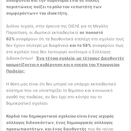
αδιαφάνεια και την παρανομία ενώ σε πολλές
περιπτώσεις παίζει το ρόλο του «επιστάτη των
συμφερόντων» του ιδιοκτήτη.
Διόλου τυχαία, στην έρευνα της ΟΙΕΛΕ για τη Μεγάλη
Παραίτηση, οι ιδιωτικοί εκπαιδευτικοί
σε ποσοστό
62%
αναφέρουν ότι τα διευθυντικά στελέχη στο σχολείο τους
δεν έχουν επιλεγεί με διαφάνεια
και το 58%
αναφέρουν πως
στο σχολείο τους δεν λειτουργεί αυτόνομα ο Σύλλογος
Διδασκόντων!
Ένα τέτοιο σχολείο, με τέτοιους Διευθυντές
οραματίζονται η κυβέρνηση και η ηγεσία του Υπουργείου
Παιδείας;
Η θέση μας είναι ότι δεν μπορεί να υπάρχει εκπαιδευτικό
σύστημα που να υποστηρίζει το δημόσιο και κοινωνικό
αγαθό της παιδείας, αν δεν έχει στο κέντρο του το
δημοκρατικό σχολείο.
Καρδιά του δημοκρατικού σχολείου είναι ένας ισχυρός
σύλλογος διδασκόντων, ένας δημιουργικός σύλλογος
προσωπικοτήτων, και ένας διευθυντής
που θα «
είναι