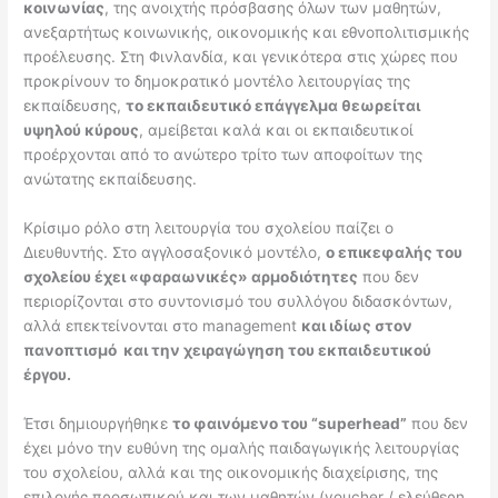
κοινωνίας
, της ανοιχτής πρόσβασης όλων των μαθητών,
ανεξαρτήτως κοινωνικής, οικονομικής και εθνοπολιτισμικής
προέλευσης. Στη Φινλανδία, και γενικότερα στις χώρες που
προκρίνουν το δημοκρατικό μοντέλο λειτουργίας της
εκπαίδευσης,
το εκπαιδευτικό επάγγελμα θεωρείται
υψηλού κύρους
, αμείβεται καλά και οι εκπαιδευτικοί
προέρχονται από το ανώτερο τρίτο των αποφοίτων της
ανώτατης εκπαίδευσης.
Κρίσιμο ρόλο στη λειτουργία του σχολείου παίζει ο
Διευθυντής. Στο αγγλοσαξονικό μοντέλο,
ο επικεφαλής του
σχολείου έχει «φαραωνικές» αρμοδιότητες
που δεν
περιορίζονται στο συντονισμό του συλλόγου διδασκόντων,
αλλά επεκτείνονται στο management
και ιδίως στον
πανοπτισμό και την χειραγώγηση του εκπαιδευτικού
έργου.
Έτσι δημιουργήθηκε
το φαινόμενο του “
superhead”
που δεν
έχει μόνο την ευθύνη της ομαλής παιδαγωγικής λειτουργίας
του σχολείου, αλλά και της οικονομικής διαχείρισης, της
επιλογής προσωπικού και των μαθητών (voucher / ελεύθερη