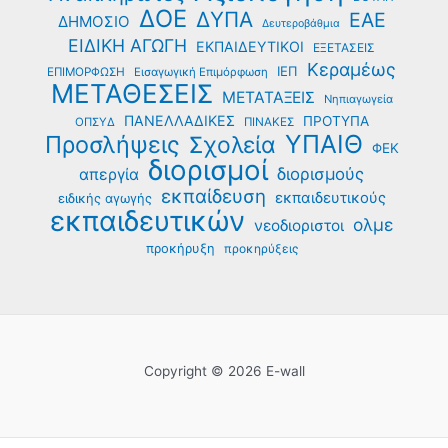
ΔΟΕ
ΔΥΠΑ
ΕΑΕ
ΔΗΜΟΣΙΟ
Δευτεροβάθμια
ΕΙΔΙΚΗ ΑΓΩΓΗ
ΕΚΠΑΙΔΕΥΤΙΚΟΙ
ΕΞΕΤΑΣΕΙΣ
Κεραμέως
ΙΕΠ
ΕΠΙΜΟΡΦΩΣΗ
Εισαγωγική Επιμόρφωση
ΜΕΤΑΘΕΣΕΙΣ
ΜΕΤΑΤΑΞΕΙΣ
Νηπιαγωγεία
ΠΑΝΕΛΛΑΔΙΚΕΣ
ΠΡΟΤΥΠΑ
ΟΠΣΥΔ
ΠΙΝΑΚΕΣ
ΥΠΑΙΘ
Προσλήψεις
Σχολεία
ΦΕΚ
διορισμοί
διορισμούς
απεργία
εκπαίδευση
εκπαιδευτικούς
ειδικής αγωγής
εκπαιδευτικών
ολμε
νεοδιοριστοι
προκήρυξη
προκηρύξεις
Copyright © 2026 E-wall