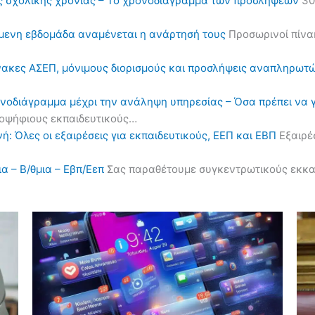
ς σχολικής χρονιάς – Το χρονοδιάγραμμα των προσλήψεων
30
όμενη εβδομάδα αναμένεται η ανάρτησή τους
Προσωρινοί πίνα
πίνακες ΑΣΕΠ, μόνιμους διορισμούς και προσλήψεις αναπληρωτ
ονοδιάγραμμα μέχρι την ανάληψη υπηρεσίας – Όσα πρέπει να 
υποψήφιους εκπαιδευτικούς…
ή: Όλες οι εξαιρέσεις για εκπαιδευτικούς, ΕΕΠ και ΕΒΠ
Εξαιρέσ
α – Β/θμια – Εβπ/Εεπ
Σας παραθέτουμε συγκεντρωτικούς εκκαθα