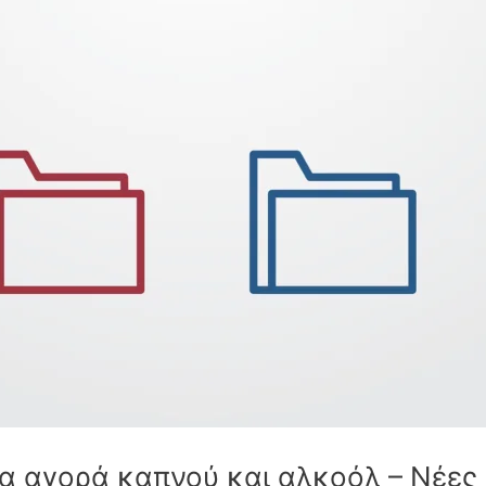
α αγορά καπνού και αλκοόλ – Νέες ρ