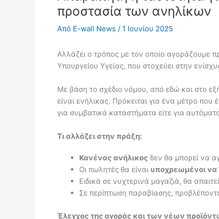
προστασία των ανηλίκων
Από
E-wall News
/
1 Ιουνίου 2025
Αλλάζει ο τρόπος με τον οποίο αγοράζουμε π
Υπουργείου Υγείας, που στοχεύει στην ενίσχ
Με βάση το σχέδιο νόμου, από εδώ και στο ε
είναι ενήλικας. Πρόκειται για ένα μέτρο που
για συμβατικά καταστήματα είτε για αυτόματ
Τι αλλάζει στην πράξη:
Κανένας ανήλικος
δεν θα μπορεί να α
Οι πωλητές θα είναι
υποχρεωμένοι να 
Ειδικά σε νυχτερινά μαγαζιά, θα απαιτε
Σε περίπτωση παραβίασης, προβλέποντ
Έλεγχος της αγοράς και των νέων προϊόν