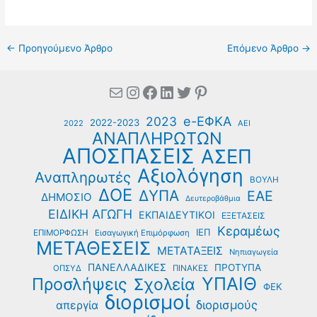
←
Προηγούμενο Άρθρο
Επόμενο Άρθρο
→
Mail
Instagram
Facebook
Linkedin
Twitter
Pinterest
e-ΕΦΚΑ
2023
2022-2023
2022
ΑΕΙ
ΑΝΑΠΛΗΡΩΤΩΝ
ΑΠΟΣΠΑΣΕΙΣ
ΑΣΕΠ
Αξιολόγηση
Αναπληρωτές
ΒΟΥΛΗ
ΔΟΕ
ΔΥΠΑ
ΕΑΕ
ΔΗΜΟΣΙΟ
Δευτεροβάθμια
ΕΙΔΙΚΗ ΑΓΩΓΗ
ΕΚΠΑΙΔΕΥΤΙΚΟΙ
ΕΞΕΤΑΣΕΙΣ
Κεραμέως
ΙΕΠ
ΕΠΙΜΟΡΦΩΣΗ
Εισαγωγική Επιμόρφωση
ΜΕΤΑΘΕΣΕΙΣ
ΜΕΤΑΤΑΞΕΙΣ
Νηπιαγωγεία
ΠΑΝΕΛΛΑΔΙΚΕΣ
ΠΡΟΤΥΠΑ
ΟΠΣΥΔ
ΠΙΝΑΚΕΣ
ΥΠΑΙΘ
Προσλήψεις
Σχολεία
ΦΕΚ
διορισμοί
διορισμούς
απεργία