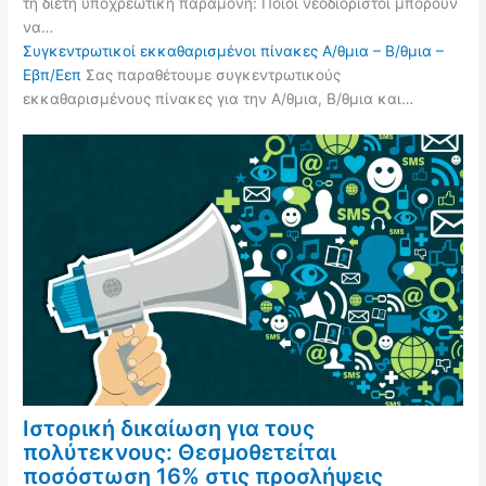
τη διετή υποχρεωτική παραμονή: Ποιοι νεοδιόριστοι μπορούν
να…
Συγκεντρωτικοί εκκαθαρισμένοι πίνακες Α/θμια – Β/θμια –
Εβπ/Εεπ
Σας παραθέτουμε συγκεντρωτικούς
εκκαθαρισμένους πίνακες για την Α/θμια, Β/θμια και…
Ιστορική δικαίωση για τους
πολύτεκνους: Θεσμοθετείται
ποσόστωση 16% στις προσλήψεις