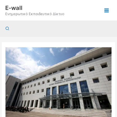
Μετάβαση
E-wall
στο
Ενημερωτικό Εκπαιδευτικό Δίκτυο
περιεχόμενο
Αναζήτηση