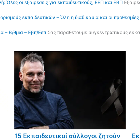
ή: Όλες οι εξαιρέσεις για εκπαιδευτικούς, ΕΕΠ και ΕΒΠ
Εξαιρέσ
διορισμούς εκπαιδευτικών – Όλη η διαδικασία και οι προθεσμίες
α – Β/θμια – Εβπ/Εεπ
Σας παραθέτουμε συγκεντρωτικούς εκκαθα
15 Εκπαιδευτικοί σύλλογοι ζητούν
Εκ