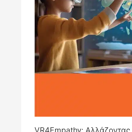
VR4Empathy: Αλλάζοντας Ο