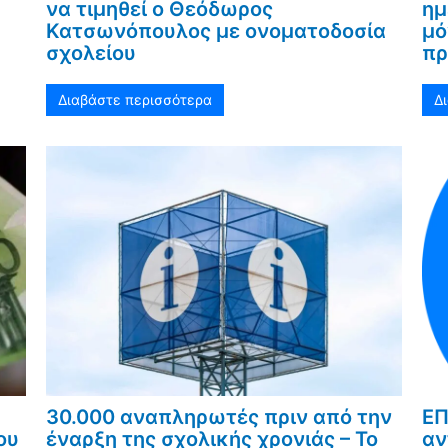
να τιμηθεί ο Θεόδωρος
ημ
Κατσωνόπουλος με ονοματοδοσία
μό
σχολείου
πρ
Διαβάστε περισσότερα
Δ
30.000 αναπληρωτές πριν από την
ΕΠ
ου
έναρξη της σχολικής χρονιάς – Το
αν