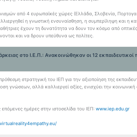
νισμών από 4 ευρωπαϊκές χώρες (Ελλάδα, Σλοβενία, Πορτογαλί
αλλιεργηθεί η γνωστική ενσυναίσθηση, η συμπερίληψη και η κ
 μαθήτριες έχουν τη δυνατότητα να δουν τον κόσμο από οπτικ
νονται και να δρουν υπεύθυνα ως πολίτες.
άρκειας στο Ι.Ε.Π.: Ανακοινώθηκαν οι 12 εκπαιδευτικοί
ρόθεσμη στρατηγική του ΙΕΠ για την αξιοποίηση της εκπαιδευ
δοση γνώσεων, αλλά καλλιεργεί αξίες, ενισχύει την κοινωνική
 επόμενες ημέρες στην ιστοσελίδα του ΙΕΠ:
www.iep.edu.gr
/virtualreality4empathy.eu/