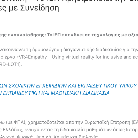
ες με Συνείδηση
της ενσυναίσθησης: Το ΙΕΠ επενδύει σε τεχνολογίες με α
 ανακοινώνει τη δρομολόγηση διαγωνιστικής διαδικασίας για 
έργο «VR4Empathy – Using virtual reality for inclusive and ac
RD-LOT1).
ΩΝ ΣΧΟΛΙΚΩΝ ΕΓΧΕΙΡΙΔΙΩΝ ΚΑΙ ΕΚΠΑΙΔΕΥΤΙΚΟΥ ΥΛΙΚΟΥ
ΕΚΠΑΙΔΕΥΤΙΚΗ ΚΑΙ ΜΑΘΗΣΙΑΚΗ ΔΙΑΔΙΚΑΣΙΑ
ώ (με ΦΠΑ), χρηματοδοτείται από την Ευρωπαϊκή Επιτροπή (EAC
 Ελλάδας, ενισχύοντας τη διδασκαλία μαθημάτων όπως Ιστορ
Αγωγή, Φυσικά, Φυσική, Χημεία και Βιολογία.