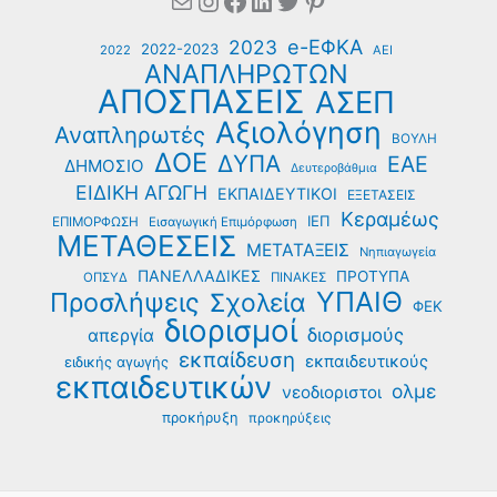
Mail
Instagram
Facebook
Linkedin
Twitter
Pinterest
e-ΕΦΚΑ
2023
2022-2023
2022
ΑΕΙ
ΑΝΑΠΛΗΡΩΤΩΝ
ΑΠΟΣΠΑΣΕΙΣ
ΑΣΕΠ
Αξιολόγηση
Αναπληρωτές
ΒΟΥΛΗ
ΔΟΕ
ΔΥΠΑ
ΕΑΕ
ΔΗΜΟΣΙΟ
Δευτεροβάθμια
ΕΙΔΙΚΗ ΑΓΩΓΗ
ΕΚΠΑΙΔΕΥΤΙΚΟΙ
ΕΞΕΤΑΣΕΙΣ
Κεραμέως
ΙΕΠ
ΕΠΙΜΟΡΦΩΣΗ
Εισαγωγική Επιμόρφωση
ΜΕΤΑΘΕΣΕΙΣ
ΜΕΤΑΤΑΞΕΙΣ
Νηπιαγωγεία
ΠΑΝΕΛΛΑΔΙΚΕΣ
ΠΡΟΤΥΠΑ
ΟΠΣΥΔ
ΠΙΝΑΚΕΣ
ΥΠΑΙΘ
Προσλήψεις
Σχολεία
ΦΕΚ
διορισμοί
διορισμούς
απεργία
εκπαίδευση
εκπαιδευτικούς
ειδικής αγωγής
εκπαιδευτικών
ολμε
νεοδιοριστοι
προκήρυξη
προκηρύξεις