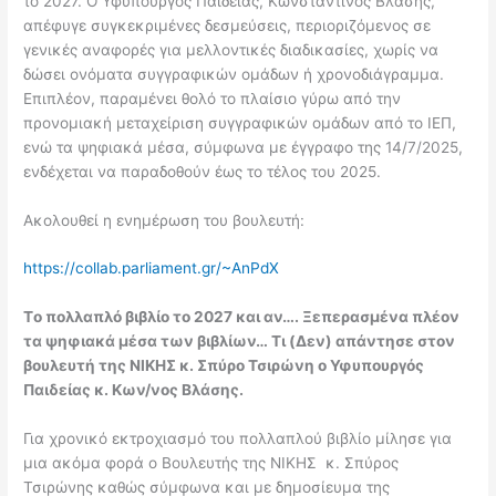
το 2027. Ο Υφυπουργός Παιδείας, Κωνσταντίνος Βλάσης,
απέφυγε συγκεκριμένες δεσμεύσεις, περιοριζόμενος σε
γενικές αναφορές για μελλοντικές διαδικασίες, χωρίς να
δώσει ονόματα συγγραφικών ομάδων ή χρονοδιάγραμμα.
Επιπλέον, παραμένει θολό το πλαίσιο γύρω από την
προνομιακή μεταχείριση συγγραφικών ομάδων από το ΙΕΠ,
ενώ τα ψηφιακά μέσα, σύμφωνα με έγγραφο της 14/7/2025,
ενδέχεται να παραδοθούν έως το τέλος του 2025.
Ακολουθεί η ενημέρωση του βουλευτή:
https://collab.parliament.gr/~AnPdX
Τo πολλαπλό βιβλίο το 2027 και αν…. Ξεπερασμένα πλέον
τα ψηφιακά μέσα των βιβλίων… Τι (Δεν) απάντησε στον
βουλευτή της ΝΙΚΗΣ κ. Σπύρο Τσιρώνη ο Υφυπουργός
Παιδείας κ. Κων/νος Βλάσης.
Για χρονικό εκτροχιασμό του πολλαπλού βιβλίο μίλησε για
μια ακόμα φορά ο Βουλευτής της ΝΙΚΗΣ κ. Σπύρος
Τσιρώνης καθώς σύμφωνα και με δημοσίευμα της