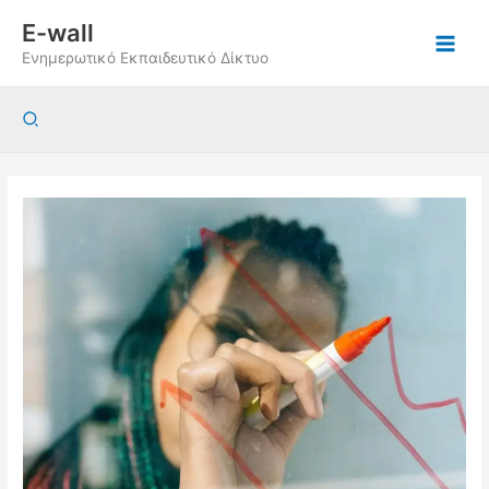
Μετάβαση
E-wall
στο
Ενημερωτικό Εκπαιδευτικό Δίκτυο
περιεχόμενο
Αναζήτηση