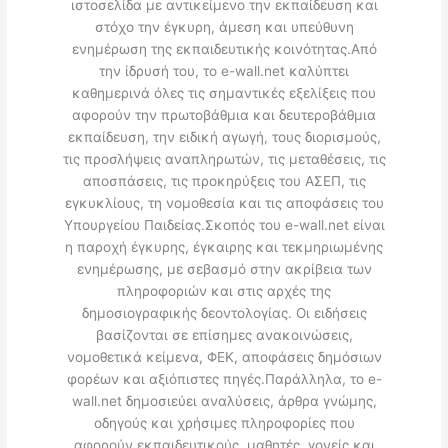
ιστοσελίδα με αντικείμενο την εκπαίδευση και
στόχο την έγκυρη, άμεση και υπεύθυνη
ενημέρωση της εκπαιδευτικής κοινότητας.Από
την ίδρυσή του, το e-wall.net καλύπτει
καθημερινά όλες τις σημαντικές εξελίξεις που
αφορούν την πρωτοβάθμια και δευτεροβάθμια
εκπαίδευση, την ειδική αγωγή, τους διορισμούς,
τις προσλήψεις αναπληρωτών, τις μεταθέσεις, τις
αποσπάσεις, τις προκηρύξεις του ΑΣΕΠ, τις
εγκυκλίους, τη νομοθεσία και τις αποφάσεις του
Υπουργείου Παιδείας.Σκοπός του e-wall.net είναι
η παροχή έγκυρης, έγκαιρης και τεκμηριωμένης
ενημέρωσης, με σεβασμό στην ακρίβεια των
πληροφοριών και στις αρχές της
δημοσιογραφικής δεοντολογίας. Οι ειδήσεις
βασίζονται σε επίσημες ανακοινώσεις,
νομοθετικά κείμενα, ΦΕΚ, αποφάσεις δημόσιων
φορέων και αξιόπιστες πηγές.Παράλληλα, το e-
wall.net δημοσιεύει αναλύσεις, άρθρα γνώμης,
οδηγούς και χρήσιμες πληροφορίες που
αφορούν εκπαιδευτικούς, μαθητές, γονείς και