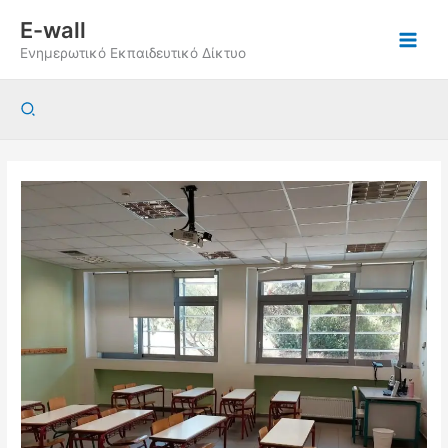
Μετάβαση
E-wall
στο
Ενημερωτικό Εκπαιδευτικό Δίκτυο
περιεχόμενο
Αναζήτηση