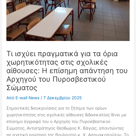
Τι ισχύει πραγματικά για τα όρια
χωρητικότητας στις σχολικές
αίθουσες: Η επίσημη απάντηση του
Αρχηγού του Πυροσβεστικού
Σώματος
Από
E-wall News
/
7 Δεκεμβρίου 2025
Σημαντικές διευκρινίσεις για το ζήτημα των ορίων
χωρητικότητας στις σχολικές αίθουσες διδασκαλίας δίνει με
επίσημο έγγραφό του ο Αρχηγός του Πυροσβεστικού
Σώματος, Αντιστράτηγος Θεόδωρος Κ. Βάγιας, απαντώντας
σε σχετική ερώτηση της Βουλευτού κ. Χ. Ασημακοπούλου. Το