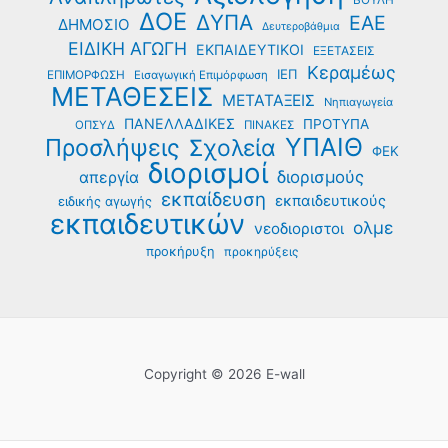
ΒΟΥΛΗ
ΔΟΕ
ΔΥΠΑ
ΕΑΕ
ΔΗΜΟΣΙΟ
Δευτεροβάθμια
ΕΙΔΙΚΗ ΑΓΩΓΗ
ΕΚΠΑΙΔΕΥΤΙΚΟΙ
ΕΞΕΤΑΣΕΙΣ
Κεραμέως
ΙΕΠ
ΕΠΙΜΟΡΦΩΣΗ
Εισαγωγική Επιμόρφωση
ΜΕΤΑΘΕΣΕΙΣ
ΜΕΤΑΤΑΞΕΙΣ
Νηπιαγωγεία
ΠΑΝΕΛΛΑΔΙΚΕΣ
ΠΡΟΤΥΠΑ
ΟΠΣΥΔ
ΠΙΝΑΚΕΣ
ΥΠΑΙΘ
Προσλήψεις
Σχολεία
ΦΕΚ
διορισμοί
διορισμούς
απεργία
εκπαίδευση
εκπαιδευτικούς
ειδικής αγωγής
εκπαιδευτικών
ολμε
νεοδιοριστοι
προκήρυξη
προκηρύξεις
Copyright © 2026 E-wall