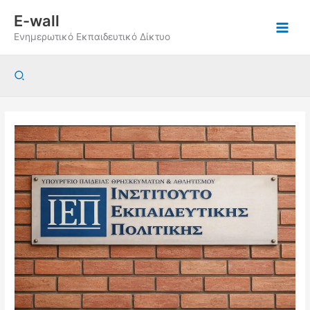
Μετάβαση
E-wall
στο
Ενημερωτικό Εκπαιδευτικό Δίκτυο
περιεχόμενο
Αναζήτηση