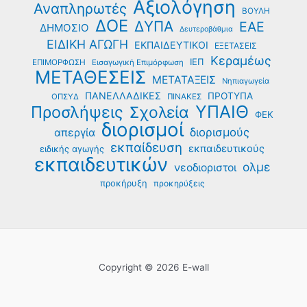
Αξιολόγηση
Αναπληρωτές
ΒΟΥΛΗ
ΔΟΕ
ΔΥΠΑ
ΕΑΕ
ΔΗΜΟΣΙΟ
Δευτεροβάθμια
ΕΙΔΙΚΗ ΑΓΩΓΗ
ΕΚΠΑΙΔΕΥΤΙΚΟΙ
ΕΞΕΤΑΣΕΙΣ
Κεραμέως
ΙΕΠ
ΕΠΙΜΟΡΦΩΣΗ
Εισαγωγική Επιμόρφωση
ΜΕΤΑΘΕΣΕΙΣ
ΜΕΤΑΤΑΞΕΙΣ
Νηπιαγωγεία
ΠΑΝΕΛΛΑΔΙΚΕΣ
ΠΡΟΤΥΠΑ
ΟΠΣΥΔ
ΠΙΝΑΚΕΣ
ΥΠΑΙΘ
Προσλήψεις
Σχολεία
ΦΕΚ
διορισμοί
διορισμούς
απεργία
εκπαίδευση
εκπαιδευτικούς
ειδικής αγωγής
εκπαιδευτικών
ολμε
νεοδιοριστοι
προκήρυξη
προκηρύξεις
Copyright © 2026 E-wall