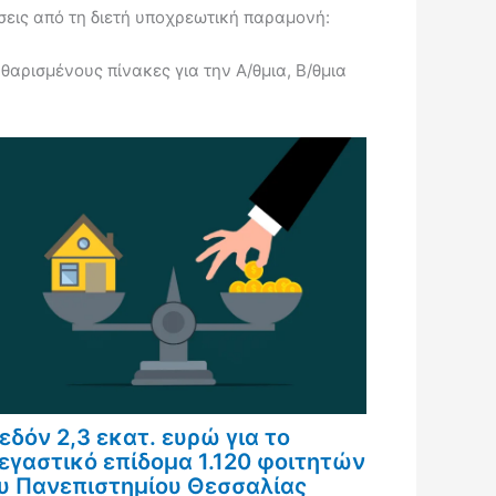
εις από τη διετή υποχρεωτική παραμονή:
ρισμένους πίνακες για την Α/θμια, Β/θμια
εδόν 2,3 εκατ. ευρώ για το
εγαστικό επίδομα 1.120 φοιτητών
υ Πανεπιστημίου Θεσσαλίας