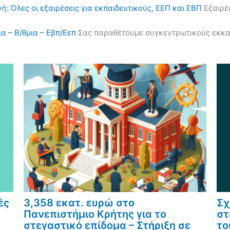
ή: Όλες οι εξαιρέσεις για εκπαιδευτικούς, ΕΕΠ και ΕΒΠ
Εξαιρέσ
α – Β/θμια – Εβπ/Εεπ
Σας παραθέτουμε συγκεντρωτικούς εκκαθα
ές
3,358 εκατ. ευρώ στο
Σχ
Πανεπιστήμιο Κρήτης για το
στ
στεγαστικό επίδομα – Στήριξη σε
το