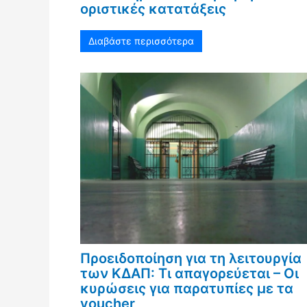
οριστικές κατατάξεις
Διαβάστε περισσότερα
Προειδοποίηση για τη λειτουργία
των ΚΔΑΠ: Τι απαγορεύεται – Οι
κυρώσεις για παρατυπίες με τα
voucher