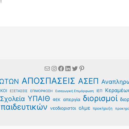
!
Mail
Instagram
Facebook
Linkedin
Twitter
Pinterest
ΑΠΟΣΠΑΣΕΙΣ
ΑΣΕΠ
ΩΤΩΝ
Αναπληρ
Κεραμέω
ΚΟΙ
ΙΕΠ
ΕΞΕΤΑΣΕΙΣ
ΕΠΙΜΟΡΦΩΣΗ
Εισαγωγική Επιμόρφωση
διορισμοί
ΥΠΑΙΘ
Σχολεία
διο
απεργία
ΦΕΚ
παιδευτικών
ολμε
νεοδιοριστοι
προκήρυξη
προκηρύ