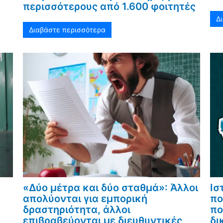
περισσότερους από 1.600 φοιτητές
Δ
Διαβάστε περισσότερα
«Δύο μέτρα και δύο σταθμά»: Άλλοι
Ισ
απολύονται για εμπορική
πο
δραστηριότητα, άλλοι
πο
επιβραβεύονται με διευθυντικές
δι