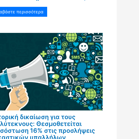
ιαβάστε περισσότερα
τορική δικαίωση για τους
λύτεκνους: Θεσμοθετείται
σόστωση 16% στις προσλήψεις
καστικών υπαλλήλων