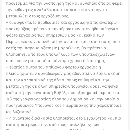
προθεσμίες για την υλοποίησή της και συνεπώς όποιος φέρει
την ευθύνη ας αναλάβει και το κόστος και να μην το
μετακυλύει στους εργαζόμενους,
– οι ασφυκτικές προθεσμίες και εργασίες για τις ανωτέρω
προκηρύξεις πρέπει να συναθροιστούν στον ήδη υπέρογκο
φόρτο εργασίας των υπηρεσιών μας και ειδικά των
Περιφερειακών, υπενθυμίζοντας ότι η διαδικασία αυτή, που
εσείς την παρομοιάζετε με μαραθώνιο, θα πρέπει να
υλοποιηθεί από τους υπαλλήλους των υποστελεχωμένων
υπηρεσιών μας σε τόσο σύντομο χρονικό διάστημα,
– εξαιτίας αυτού του απίθανου φόρτου εργασίας η
πλειοψηφία των συναδέλφων μας αδυνατεί να λάβει ακόμη
και την καλοκαιρινή της άδεια, όπως επιθυμεί και την
μετάταξη της σε άλλη υπηρεσία-υπουργείο, αρκεί να φύγει
από αυτή την εργασιακή Βαβέλ, που εξυπηρετεί περίπου το
1/3 της γραφειοκρατίας όλου του Δημοσίου και την οποία ο
προηγούμενος Υπουργός κος Πιερρακάκης την χαρακτήρισε
ως βυζαντινή,
– η ανωτέρω διαδικασία υλοποιείται στο μεγαλύτερο και πιο
απαιτητικό μέρος της, από τους υπαλλήλους των