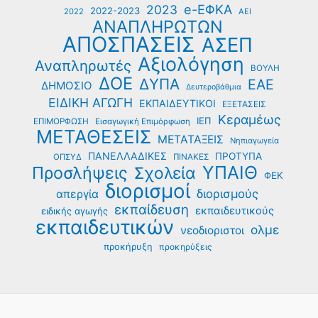
e-ΕΦΚΑ
2023
2022-2023
2022
ΑΕΙ
ΑΝΑΠΛΗΡΩΤΩΝ
ΑΠΟΣΠΑΣΕΙΣ
ΑΣΕΠ
Αξιολόγηση
Αναπληρωτές
ΒΟΥΛΗ
ΔΟΕ
ΔΥΠΑ
ΕΑΕ
ΔΗΜΟΣΙΟ
Δευτεροβάθμια
ΕΙΔΙΚΗ ΑΓΩΓΗ
ΕΚΠΑΙΔΕΥΤΙΚΟΙ
ΕΞΕΤΑΣΕΙΣ
Κεραμέως
ΙΕΠ
ΕΠΙΜΟΡΦΩΣΗ
Εισαγωγική Επιμόρφωση
ΜΕΤΑΘΕΣΕΙΣ
ΜΕΤΑΤΑΞΕΙΣ
Νηπιαγωγεία
ΠΑΝΕΛΛΑΔΙΚΕΣ
ΠΡΟΤΥΠΑ
ΟΠΣΥΔ
ΠΙΝΑΚΕΣ
ΥΠΑΙΘ
Προσλήψεις
Σχολεία
ΦΕΚ
διορισμοί
διορισμούς
απεργία
εκπαίδευση
εκπαιδευτικούς
ειδικής αγωγής
εκπαιδευτικών
ολμε
νεοδιοριστοι
προκήρυξη
προκηρύξεις