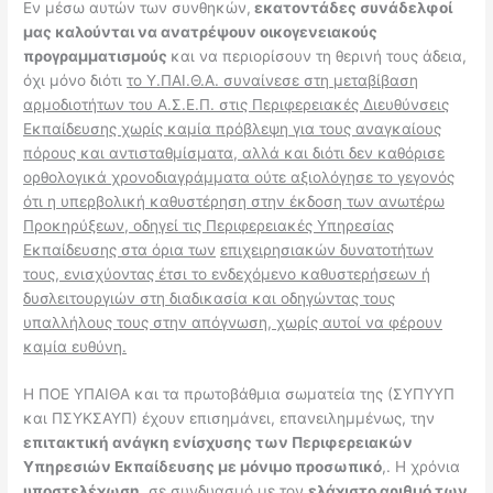
Εν μέσω αυτών των συνθηκών,
εκατοντάδες συνάδελφοί
μας καλούνται να ανατρέψουν οικογενειακούς
προγραμματισμούς
και να περιορίσουν τη θερινή τους άδεια,
όχι μόνο διότι
το Υ.ΠΑΙ.Θ.Α.
συναίνεσε στη μεταβίβαση
αρμοδιοτήτων του Α.Σ.Ε.Π. στις Περιφερειακές Διευθύνσεις
Εκπαίδευσης χωρίς καμία πρόβλεψη για τους αναγκαίους
πόρους και αντισταθμίσματα, αλλά και διότι δεν καθόρισε
ορθολογικά χρονοδιαγράμματα ούτε αξιολόγησε το γεγονός
ότι η υπερβολική καθυστέρηση στην έκδοση των ανωτέρω
Προκηρύξεων, οδηγεί τις Περιφερειακές Υπηρεσίας
Εκπαίδευσης στα όρια των
επιχειρησιακών δυνατοτήτων
τους, ενισχύοντας έτσι το ενδεχόμενο καθυστερήσεων ή
δυσλειτουργιών στη διαδικασία και οδηγώντας τους
υπαλλήλους τους στην απόγνωση, χωρίς αυτοί να φέρουν
καμία ευθύνη.
Η ΠΟΕ ΥΠΑΙΘΑ και τα πρωτοβάθμια σωματεία της (ΣΥΠΥΥΠ
και ΠΣΥΚΣΑΥΠ) έχουν επισημάνει, επανειλημμένως, την
επιτακτική ανάγκη ενίσχυσης των Περιφερειακών
Υπηρεσιών Εκπαίδευσης με μόνιμο προσωπικό
,. Η χρόνια
υποστελέχωση
, σε συνδυασμό με τον
ελάχιστο αριθμό των