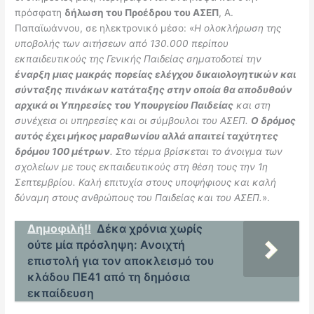
πρόσφατη
δήλωση του Προέδρου του ΑΣΕΠ
, Α.
Παπαϊωάννου, σε ηλεκτρονικό μέσο: «
H ολοκλήρωση της
υποβολής των αιτήσεων από 130.000 περίπου
εκπαιδευτικούς της Γενικής Παιδείας σηματοδοτεί την
έναρξη μιας μακράς πορείας ελέγχου δικαιολογητικών και
σύνταξης πινάκων κατάταξης στην οποία θα αποδυθούν
αρχικά οι Υπηρεσίες του Υπουργείου Παιδείας
και στη
συνέχεια οι υπηρεσίες και οι σύμβουλοι του ΑΣΕΠ.
Ο δρόμος
αυτός έχει μήκος μαραθωνίου αλλά απαιτεί ταχύτητες
δρόμου 100 μέτρων
. Στο τέρμα βρίσκεται το άνοιγμα των
σχολείων με τους εκπαιδευτικούς στη θέση τους την 1η
Σεπτεμβρίου. Καλή επιτυχία στους υποψήφιους και καλή
δύναμη στους ανθρώπους του Παιδείας και του ΑΣΕΠ.
».
Δημοφιλή!!
Δέκα χρόνια χωρίς
ούτε μία πρόσληψη: Ανοιχτή
επιστολή για τον αποκλεισμό του
κλάδου ΠΕ41 από τη δημόσια
εκπαίδευση