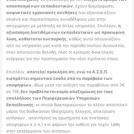
αποσπασμένων εκπαιδευτικών
, έχουν διαμορφώσει
ασφυκτικές εργασιακές συνθήκες
που εξαναγκάζουν
ολοένα και περισσότερους συναδέλφους μας στην
αποχώρηση με μετάταξη σε άλλες υπηρεσίες. Επιπλέον,
η
αξιοποίηση διατιθέμενων εκπαιδευτικών ως προσωρινή
λύση, καθίσταται ανεπαρκής
, καθώς αυτοί απουσιάζουν
από τις υπηρεσίες μας κατά την περίοδο Ιουλίου-Αυγούστου,
όταν απαιτούνται δηλαδή, όλες οι κρίσιμες διοικητικές
ενέργειες για την προετοιμασία του νέου σχολικού έτους.
Επιπλέον,
αποτελεί πρόκληση ότι, ενώ το Α.Σ.Ε.Π.
εισπράττει σημαντικά έσοδα από τα παράβολα των
υποψηφίων,
ιδίως μετά την αύξηση του παραβόλου από 3€
σε 15€,
δεν προβλέπεται καμία αποζημίωση για τους
υπαλλήλους των Περιφερειακών Υπηρεσιών
Εκπαίδευσης
, οι οποίοι διεκπεραιώνουν το πλέον απαιτητικό
μέρος της διαδικασίας (διαχείριση, έλεγχος, επικύρωση
αιτήσεων , απαντήσεις σε ερωτήματα και ενστάσεις
υποψηφίων κ.λ.π.) και φέρουν την ευθύνη για τυχόν λάθη
στην επεξεργασία των αιτήσεων.