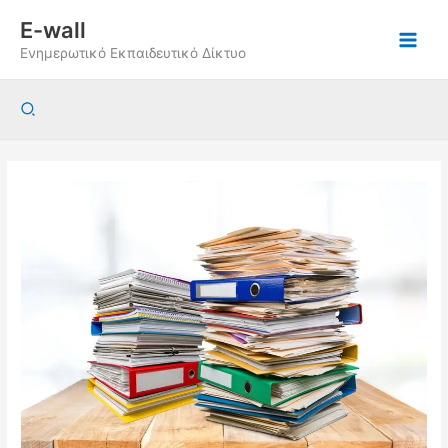
Μετάβαση
E-wall
στο
Ενημερωτικό Εκπαιδευτικό Δίκτυο
περιεχόμενο
Αναζήτηση