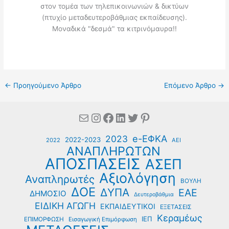
στον τομέα των τηλεπικοινωνιών & δικτύων
(πτυχίο μεταδευτεροβάθμιας εκπαίδευσης).
Μοναδικά "δεσμά" τα κιτρινόμαυρα!!
←
Προηγούμενο Άρθρο
Επόμενο Άρθρο
→
Mail
Instagram
Facebook
Linkedin
Twitter
Pinterest
e-ΕΦΚΑ
2023
2022-2023
2022
ΑΕΙ
ΑΝΑΠΛΗΡΩΤΩΝ
ΑΠΟΣΠΑΣΕΙΣ
ΑΣΕΠ
Αξιολόγηση
Αναπληρωτές
ΒΟΥΛΗ
ΔΟΕ
ΔΥΠΑ
ΕΑΕ
ΔΗΜΟΣΙΟ
Δευτεροβάθμια
ΕΙΔΙΚΗ ΑΓΩΓΗ
ΕΚΠΑΙΔΕΥΤΙΚΟΙ
ΕΞΕΤΑΣΕΙΣ
Κεραμέως
ΙΕΠ
ΕΠΙΜΟΡΦΩΣΗ
Εισαγωγική Επιμόρφωση