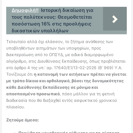
Δημοφιλή!!
Ιστορική δικαίωση για
τους πολύτεκνους: Θεσμοθετείται
ποσόστωση 16% στις προσλήψεις
δικαστικών υπαλλήλων
Τελευταίο αλλά όχι ελάσσον, το ζήτημα ανάθεσης των
υποβληθέντων αιτημάτων των υποψηφίων, προς
διεκπεραίωση από το ΟΠΣΥΔ, με ειδικά διαμορφωμένο
αλγόριθμο, στις Διευθύνσεις Εκπαίδευσης, όπως προβλέπεται
στο άρθρο 4 της υπ.’ αρ. 17640/Ε1/13-02-2026 (Β’ 969) Υ.Α.
Τονίζουμε ότι
η κατανομή των αιτήσεων πρέπει να γίνεται
με τρόπο δίκαιο και ορθολογικό, βάσει της δυναμικότητας
κάθε Διεύθυνσης Εκπαίδευσης σε μόνιμο και
αποσπασμένο προσωπικό
, πόσο μάλλον για τη φετινή
διαδικασία που θα διεξαχθεί εντός ασφυκτικού χρονικού
πλαισίου.
Ζητούμε άμεσα:
Προώθηση νομοθετικής ρύθμισης για τη σύσταση