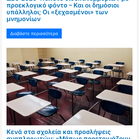
προεκλογικό φόντο – Και οι δημόσιοι
υπάλληλοι; Οι «ξεχασμένοι» των
μνημονίων
Διαβάστε περισσότερα
Κενά στα σχολεία και προσλήψεις
αναπληρωτών: «Μήπως προετοιμάζουν