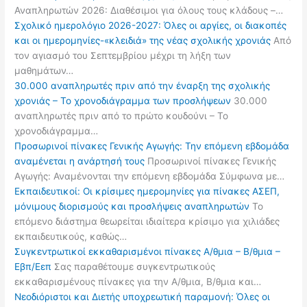
Αναπληρωτών 2026: Διαθέσιμοι για όλους τους κλάδους –…
Σχολικό ημερολόγιο 2026-2027: Όλες οι αργίες, οι διακοπές
και οι ημερομηνίες-«κλειδιά» της νέας σχολικής χρονιάς
Από
τον αγιασμό του Σεπτεμβρίου μέχρι τη λήξη των
μαθημάτων…
30.000 αναπληρωτές πριν από την έναρξη της σχολικής
χρονιάς – Το χρονοδιάγραμμα των προσλήψεων
30.000
αναπληρωτές πριν από το πρώτο κουδούνι – Το
χρονοδιάγραμμα…
Προσωρινοί πίνακες Γενικής Αγωγής: Την επόμενη εβδομάδα
αναμένεται η ανάρτησή τους
Προσωρινοί πίνακες Γενικής
Αγωγής: Αναμένονται την επόμενη εβδομάδα Σύμφωνα με…
Εκπαιδευτικοί: Οι κρίσιμες ημερομηνίες για πίνακες ΑΣΕΠ,
μόνιμους διορισμούς και προσλήψεις αναπληρωτών
Το
επόμενο διάστημα θεωρείται ιδιαίτερα κρίσιμο για χιλιάδες
εκπαιδευτικούς, καθώς…
Συγκεντρωτικοί εκκαθαρισμένοι πίνακες Α/θμια – Β/θμια –
Εβπ/Εεπ
Σας παραθέτουμε συγκεντρωτικούς
εκκαθαρισμένους πίνακες για την Α/θμια, Β/θμια και…
Νεοδιόριστοι και Διετής υποχρεωτική παραμονή: Όλες οι