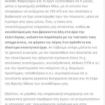
εκδοθεί Φεβρουάριο και το έργο υλοποιήθηκε σε 6 μήνες,
φέτος η προκήρυξη εκδόθηκε Μάιο, με το σύνολο των
υποψηφίων να ανέρχεται σε 130.412 και την απαίτηση η
διαδικασία να έχει ολοκληρωθεί πριν τον Αύγουστο, μέσα σε
λιγότερο από τρεις μήνες. Έτσι, η πίεση στις
υποστελεχωμένες υπηρεσίες μας επιτείνεται, καθώς
οι
συνάδελφοί μας που βρίσκονται ήδη στα όρια της
εξάντλησης, καλούνται παράλληλα με τις τακτικές τους
υποχρεώσεις, να φέρουν εις πέρας ένα πρόσθετο και
ιδιαίτερα απαιτητικό έργο
. Αν λάβουμε υπόψη μάλιστα και
τη χρονική συγκυρία, με την προσπάθεια που απαιτείται για
την ολοκλήρωση του τρέχοντος σχολικού έτους (π.χ.
απολύσεις αναπληρωτών, συνταξιοδοτικά, έκδοση ΠΥΜ κ.α.)
και την προετοιμασία του επόμενου (π.χ. διορισμοί,
προσλήψεις, τοποθετήσεις κ.α.), συμπεραίνουμε ότι ο
συνολικός φόρτος εργασίας δυσχεραίνει ακόμη και τη λήψη
της θερινής άδειας των συναδέλφων μας.
Εξάλλου, το μέγεθος της υπηρεσιακής επιχείρησης και τα
ασφυκτικά χρονικά περιθώρια που έχουν να αντιμετωπίσουν
οι υπηρεσίες μας, περιγράφονται ανάγλυφα και στην