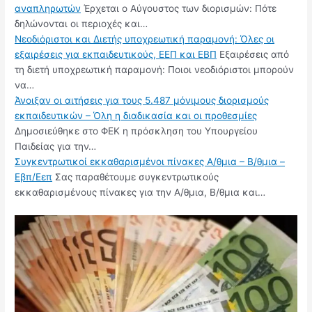
αναπληρωτών
Έρχεται ο Αύγουστος των διορισμών: Πότε
δηλώνονται οι περιοχές και…
Νεοδιόριστοι και Διετής υποχρεωτική παραμονή: Όλες οι
εξαιρέσεις για εκπαιδευτικούς, ΕΕΠ και ΕΒΠ
Εξαιρέσεις από
τη διετή υποχρεωτική παραμονή: Ποιοι νεοδιόριστοι μπορούν
να…
Άνοιξαν οι αιτήσεις για τους 5.487 μόνιμους διορισμούς
εκπαιδευτικών – Όλη η διαδικασία και οι προθεσμίες
Δημοσιεύθηκε στο ΦΕΚ η πρόσκληση του Υπουργείου
Παιδείας για την…
Συγκεντρωτικοί εκκαθαρισμένοι πίνακες Α/θμια – Β/θμια –
Εβπ/Εεπ
Σας παραθέτουμε συγκεντρωτικούς
εκκαθαρισμένους πίνακες για την Α/θμια, Β/θμια και…