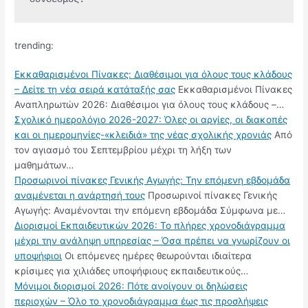
trending:
Εκκαθαρισμένοι Πίνακες: Διαθέσιμοι για όλους τους κλάδους
– Δείτε τη νέα σειρά κατάταξής σας
Εκκαθαρισμένοι Πίνακες
Αναπληρωτών 2026: Διαθέσιμοι για όλους τους κλάδους –…
Σχολικό ημερολόγιο 2026-2027: Όλες οι αργίες, οι διακοπές
και οι ημερομηνίες-«κλειδιά» της νέας σχολικής χρονιάς
Από
τον αγιασμό του Σεπτεμβρίου μέχρι τη λήξη των
μαθημάτων…
Προσωρινοί πίνακες Γενικής Αγωγής: Την επόμενη εβδομάδα
αναμένεται η ανάρτησή τους
Προσωρινοί πίνακες Γενικής
Αγωγής: Αναμένονται την επόμενη εβδομάδα Σύμφωνα με…
Διορισμοί Εκπαιδευτικών 2026: Το πλήρες χρονοδιάγραμμα
μέχρι την ανάληψη υπηρεσίας – Όσα πρέπει να γνωρίζουν οι
υποψήφιοι
Οι επόμενες ημέρες θεωρούνται ιδιαίτερα
κρίσιμες για χιλιάδες υποψήφιους εκπαιδευτικούς…
Μόνιμοι διορισμοί 2026: Πότε ανοίγουν οι δηλώσεις
περιοχών – Όλο το χρονοδιάγραμμα έως τις προσλήψεις