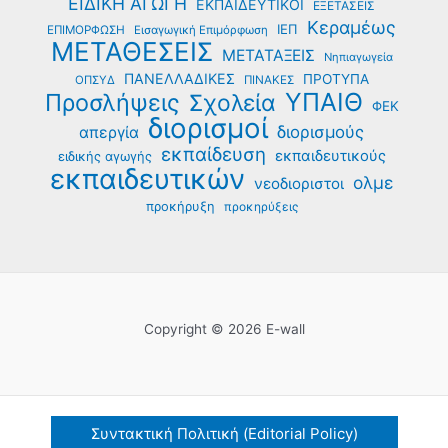
ΕΙΔΙΚΗ ΑΓΩΓΗ
ΕΚΠΑΙΔΕΥΤΙΚΟΙ
ΕΞΕΤΑΣΕΙΣ
Κεραμέως
ΙΕΠ
ΕΠΙΜΟΡΦΩΣΗ
Εισαγωγική Επιμόρφωση
ΜΕΤΑΘΕΣΕΙΣ
ΜΕΤΑΤΑΞΕΙΣ
Νηπιαγωγεία
ΠΑΝΕΛΛΑΔΙΚΕΣ
ΠΡΟΤΥΠΑ
ΟΠΣΥΔ
ΠΙΝΑΚΕΣ
ΥΠΑΙΘ
Προσλήψεις
Σχολεία
ΦΕΚ
διορισμοί
διορισμούς
απεργία
εκπαίδευση
εκπαιδευτικούς
ειδικής αγωγής
εκπαιδευτικών
ολμε
νεοδιοριστοι
προκήρυξη
προκηρύξεις
Copyright © 2026 E-wall
Συντακτική Πολιτική (Editorial Policy)