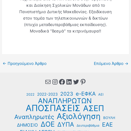
και Διοίκηση Σχολικών Μονάδων από το
Πανεπιστήμιο Δυτικής Μακεδονίας. Εξειδίκευση
στον τομέα των τηλεπικοινωνιών & δικτύων
(πτυχίο μεταδευτεροβάθμιας εκπαίδευσης).
Μοναδικά "δεσμά" τα κιτρινόμαυρα!!
←
Προηγούμενο Άρθρο
Επόμενο Άρθρο
→
Mail
Instagram
Facebook
Linkedin
Twitter
Pinterest
e-ΕΦΚΑ
2023
2022-2023
2022
ΑΕΙ
ΑΝΑΠΛΗΡΩΤΩΝ
ΑΠΟΣΠΑΣΕΙΣ
ΑΣΕΠ
Αξιολόγηση
Αναπληρωτές
ΒΟΥΛΗ
ΔΟΕ
ΔΥΠΑ
ΕΑΕ
ΔΗΜΟΣΙΟ
Δευτεροβάθμια