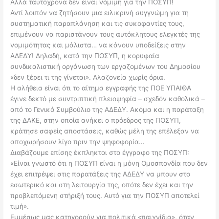
Αλλά ταυτόχρονα δεν είναι νόμιμη για την ΠΟΣΥΠ!
Αντί λοιπόν να ζητήσουν μια ειλικρινή συγγνώμη για τη
συστηματική παραπλάνηση και τις συκοφαντίες τους,
επιμένουν να παριστάνουν τους αυτόκλητους ελεγκτές της
νομιμότητας και μάλιστα… να κάνουν υποδείξεις στην
ΑΔΕΔΥ! Δηλαδή, κατά την ΠΟΣΥΠ, η κορυφαία
συνδικαλιστική οργάνωση των εργαζομένων του Δημοσίου
«δεν ξέρει τι της γίνεται». Αλαζονεία χωρίς όρια.
Η αλήθεια είναι ότι το αίτημα εγγραφής της ΠΟΕ ΥΠΑΙΘΑ
έγινε δεκτό με συντριπτική πλειοψηφία – σχεδόν καθολικά –
από το Γενικό Συμβούλιο της ΑΔΕΔΥ. Ακόμα και η παράταξη
της ΔΑΚΕ, στην οποία ανήκει ο πρόεδρος της ΠΟΣΥΠ,
κράτησε σαφείς αποστάσεις, καθώς μέλη της επέλεξαν να
αποχωρήσουν λίγο πριν την ψηφοφορία…
Διαβάζουμε επίσης έκπληκτοι στο έγγραφο της ΠΟΣΥΠ:
«Είναι γνωστό ότι η ΠΟΣΥΠ είναι η μόνη Ομοσπονδία που δεν
έχει επιτρέψει στις παρατάξεις της ΑΔΕΔΥ να μπουν στο
εσωτερικό και στη λειτουργία της, οπότε δεν έχει και την
προβλεπόμενη στήριξή τους. Αυτό για την ΠΟΣΥΠ αποτελεί
τιμή».
Εμμέσως μας κατηγορούν για πολιτικά «παιχνίδια», όταν