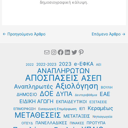
δημοσιογραφική κάλυψη.
←
Προηγούμενο Άρθρο
Επόμενο Άρθρο
→
Mail
Instagram
Facebook
Linkedin
Twitter
Pinterest
e-ΕΦΚΑ
2023
2022-2023
2022
ΑΕΙ
ΑΝΑΠΛΗΡΩΤΩΝ
ΑΠΟΣΠΑΣΕΙΣ
ΑΣΕΠ
Αξιολόγηση
Αναπληρωτές
ΒΟΥΛΗ
ΔΟΕ
ΔΥΠΑ
ΕΑΕ
ΔΗΜΟΣΙΟ
Δευτεροβάθμια
ΕΙΔΙΚΗ ΑΓΩΓΗ
ΕΚΠΑΙΔΕΥΤΙΚΟΙ
ΕΞΕΤΑΣΕΙΣ
Κεραμέως
ΙΕΠ
ΕΠΙΜΟΡΦΩΣΗ
Εισαγωγική Επιμόρφωση
ΜΕΤΑΘΕΣΕΙΣ
ΜΕΤΑΤΑΞΕΙΣ
Νηπιαγωγεία
ΠΑΝΕΛΛΑΔΙΚΕΣ
ΠΡΟΤΥΠΑ
ΟΠΣΥΔ
ΠΙΝΑΚΕΣ