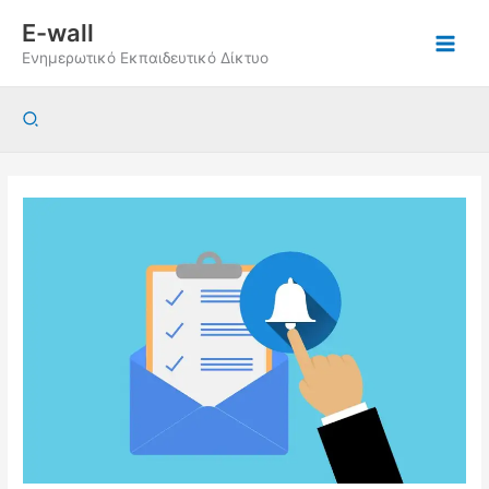
Μετάβαση
E-wall
στο
Ενημερωτικό Εκπαιδευτικό Δίκτυο
περιεχόμενο
Αναζήτηση