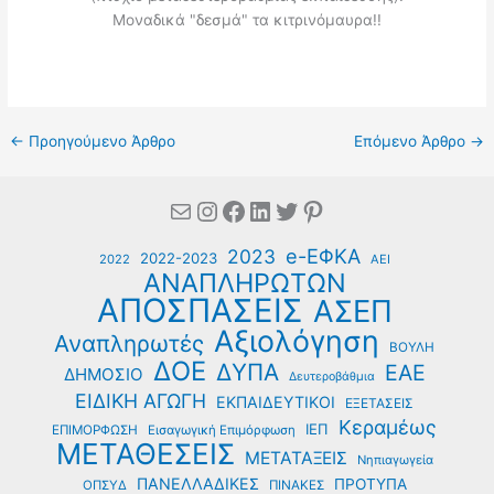
Μοναδικά "δεσμά" τα κιτρινόμαυρα!!
←
Προηγούμενο Άρθρο
Επόμενο Άρθρο
→
Mail
Instagram
Facebook
Linkedin
Twitter
Pinterest
e-ΕΦΚΑ
2023
2022-2023
2022
ΑΕΙ
ΑΝΑΠΛΗΡΩΤΩΝ
ΑΠΟΣΠΑΣΕΙΣ
ΑΣΕΠ
Αξιολόγηση
Αναπληρωτές
ΒΟΥΛΗ
ΔΟΕ
ΔΥΠΑ
ΕΑΕ
ΔΗΜΟΣΙΟ
Δευτεροβάθμια
ΕΙΔΙΚΗ ΑΓΩΓΗ
ΕΚΠΑΙΔΕΥΤΙΚΟΙ
ΕΞΕΤΑΣΕΙΣ
Κεραμέως
ΙΕΠ
ΕΠΙΜΟΡΦΩΣΗ
Εισαγωγική Επιμόρφωση
ΜΕΤΑΘΕΣΕΙΣ
ΜΕΤΑΤΑΞΕΙΣ
Νηπιαγωγεία
ΠΑΝΕΛΛΑΔΙΚΕΣ
ΠΡΟΤΥΠΑ
ΟΠΣΥΔ
ΠΙΝΑΚΕΣ