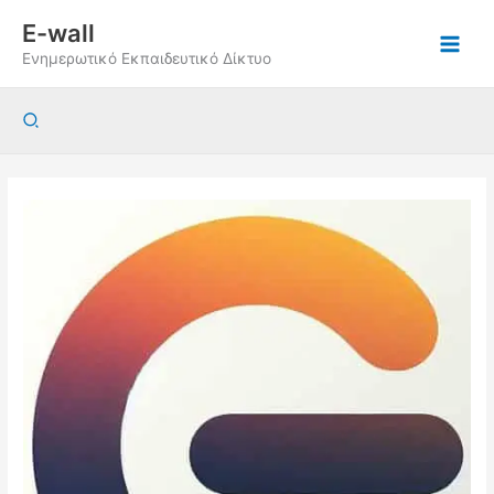
Μετάβαση
E-wall
στο
Ενημερωτικό Εκπαιδευτικό Δίκτυο
περιεχόμενο
Αναζήτηση