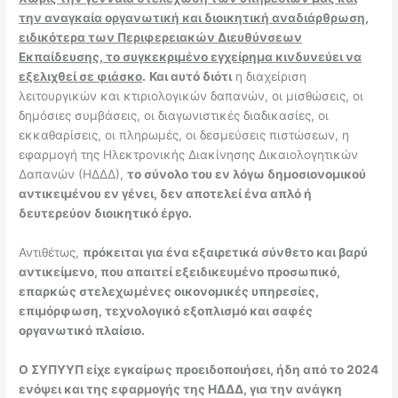
την αναγκαία οργανωτική και διοικητική αναδιάρθρωση,
ειδικότερα των Περιφερειακών Διευθύνσεων
Εκπαίδευσης, το συγκεκριμένο εγχείρημα κινδυνεύει να
εξελιχθεί σε φιάσκο
.
Και αυτό διότι
η διαχείριση
λειτουργικών και κτιριολογικών δαπανών, οι μισθώσεις, οι
δημόσιες συμβάσεις, οι διαγωνιστικές διαδικασίες, οι
εκκαθαρίσεις, οι πληρωμές, οι δεσμεύσεις πιστώσεων, η
εφαρμογή της Ηλεκτρονικής Διακίνησης Δικαιολογητικών
Δαπανών (ΗΔΔΔ),
το σύνολο του εν λόγω δημοσιονομικού
αντικειμένου εν γένει, δεν αποτελεί ένα απλό ή
δευτερεύον διοικητικό έργο.
Αντιθέτως,
πρόκειται για ένα εξαιρετικά σύνθετο και βαρύ
αντικείμενο, που απαιτεί εξειδικευμένο προσωπικό,
επαρκώς στελεχωμένες οικονομικές υπηρεσίες,
επιμόρφωση, τεχνολογικό εξοπλισμό και σαφές
οργανωτικό πλαίσιο.
Ο ΣΥΠΥΥΠ είχε εγκαίρως προειδοποιήσει, ήδη από το 2024
ενόψει και της εφαρμογής της ΗΔΔΔ, για την ανάγκη