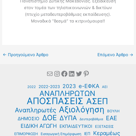
Πανεπιστήμιο Δυτικής Μακεδονίας. Εξειδίκευση
στον τομέα των τηλεπικοινωνιών & δικτύων
(πτυχίο μεταδευτεροβάθμιας εκπαίδευσης).
Μοναδικά "δεσμά" τα κιτρινόμαυρα!!
←
Προηγούμενο Άρθρο
Επόμενο Άρθρο
→
Mail
Instagram
Facebook
Linkedin
Twitter
Pinterest
e-ΕΦΚΑ
2023
2022-2023
2022
ΑΕΙ
ΑΝΑΠΛΗΡΩΤΩΝ
ΑΠΟΣΠΑΣΕΙΣ
ΑΣΕΠ
Αξιολόγηση
Αναπληρωτές
ΒΟΥΛΗ
ΔΟΕ
ΔΥΠΑ
ΕΑΕ
ΔΗΜΟΣΙΟ
Δευτεροβάθμια
ΕΙΔΙΚΗ ΑΓΩΓΗ
ΕΚΠΑΙΔΕΥΤΙΚΟΙ
ΕΞΕΤΑΣΕΙΣ
Κεραμέως
ΙΕΠ
ΕΠΙΜΟΡΦΩΣΗ
Εισαγωγική Επιμόρφωση