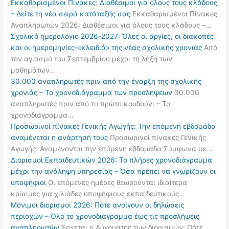
Εκκαθαρισμένοι Πίνακες: Διαθέσιμοι για όλους τους κλάδους
– Δείτε τη νέα σειρά κατάταξής σας
Εκκαθαρισμένοι Πίνακες
Αναπληρωτών 2026: Διαθέσιμοι για όλους τους κλάδους –…
Σχολικό ημερολόγιο 2026-2027: Όλες οι αργίες, οι διακοπές
και οι ημερομηνίες-«κλειδιά» της νέας σχολικής χρονιάς
Από
τον αγιασμό του Σεπτεμβρίου μέχρι τη λήξη των
μαθημάτων…
30.000 αναπληρωτές πριν από την έναρξη της σχολικής
χρονιάς – Το χρονοδιάγραμμα των προσλήψεων
30.000
αναπληρωτές πριν από το πρώτο κουδούνι – Το
χρονοδιάγραμμα…
Προσωρινοί πίνακες Γενικής Αγωγής: Την επόμενη εβδομάδα
αναμένεται η ανάρτησή τους
Προσωρινοί πίνακες Γενικής
Αγωγής: Αναμένονται την επόμενη εβδομάδα Σύμφωνα με…
Διορισμοί Εκπαιδευτικών 2026: Το πλήρες χρονοδιάγραμμα
μέχρι την ανάληψη υπηρεσίας – Όσα πρέπει να γνωρίζουν οι
υποψήφιοι
Οι επόμενες ημέρες θεωρούνται ιδιαίτερα
κρίσιμες για χιλιάδες υποψήφιους εκπαιδευτικούς…
Μόνιμοι διορισμοί 2026: Πότε ανοίγουν οι δηλώσεις
περιοχών – Όλο το χρονοδιάγραμμα έως τις προσλήψεις
αναπληρωτών
Έρχεται ο Αύγουστος των διορισμών: Πότε