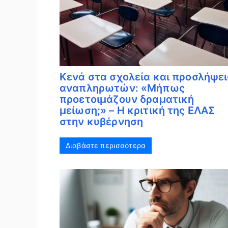
Κενά στα σχολεία και προσλήψει
αναπληρωτών: «Μήπως
προετοιμάζουν δραματική
μείωση;» – Η κριτική της ΕΛΑΣ
στην κυβέρνηση
Διαβάστε περισσότερα