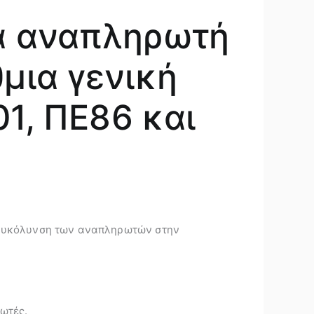
α αναπληρωτή
μια γενική
01, ΠΕ86 και
 διευκόλυνση των αναπληρωτών στην
ωτές.