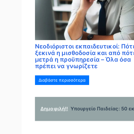
Νεοδιόριστοι εκπαιδευτικοί: Πότ
ξεκινά η μισθοδοσία και από πότ
μετρά η προϋπηρεσία – Όλα όσα
πρέπει να γνωρίζετε
Διαβάστε περισσότερα
Δημοφιλή!!
Υπουργείο Παιδείας: 50 ε