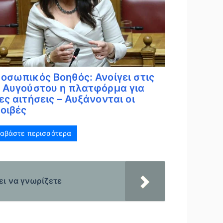
οσωπικός Βοηθός: Ανοίγει στις
 Αυγούστου η πλατφόρμα για
ες αιτήσεις – Αυξάνονται οι
οιβές
ιαβάστε περισσότερα
ει να γνωρίζετε