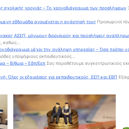
ης σχολικής χρονιάς – Το χρονοδιάγραμμα των προσλήψεων
3
πόμενη εβδομάδα αναμένεται η ανάρτησή τους
Προσωρινοί πίν
 πίνακες ΑΣΕΠ, μόνιμους διορισμούς και προσλήψεις αναπληρ
ύς, καθώς…
ρονοδιάγραμμα μέχρι την ανάληψη υπηρεσίας – Όσα πρέπει ν
ιλιάδες υποψήφιους εκπαιδευτικούς…
ια – Β/θμια – Εβπ/Εεπ
Σας παραθέτουμε συγκεντρωτικούς εκκα
ή: Όλες οι εξαιρέσεις για εκπαιδευτικούς, ΕΕΠ και ΕΒΠ
Εξαιρ