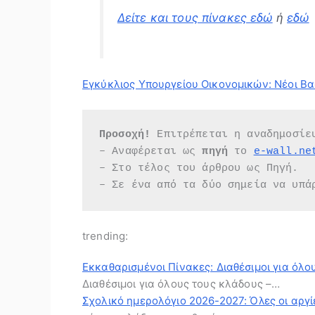
Δείτε και τους πίνακες εδώ
ή
εδώ
Εγκύκλιος Υπουργείου Οικονομικών: Νέοι Βα
Προσοχή!
 Επιτρέπεται η αναδημοσίε
– Αναφέρεται ως 
πηγή 
το 
e-wall.ne
– Στο τέλος του άρθρου ως Πηγή.
– Σε ένα από τα δύο σημεία να υπά
trending:
Εκκαθαρισμένοι Πίνακες: Διαθέσιμοι για όλο
Διαθέσιμοι για όλους τους κλάδους –…
Σχολικό ημερολόγιο 2026-2027: Όλες οι αργίε