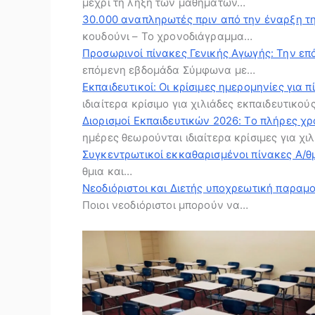
μέχρι τη λήξη των μαθημάτων…
30.000 αναπληρωτές πριν από την έναρξη τ
κουδούνι – Το χρονοδιάγραμμα…
Προσωρινοί πίνακες Γενικής Αγωγής: Την ε
επόμενη εβδομάδα Σύμφωνα με…
Εκπαιδευτικοί: Οι κρίσιμες ημερομηνίες για
ιδιαίτερα κρίσιμο για χιλιάδες εκπαιδευτικο
Διορισμοί Εκπαιδευτικών 2026: Το πλήρες χ
ημέρες θεωρούνται ιδιαίτερα κρίσιμες για χ
Συγκεντρωτικοί εκκαθαρισμένοι πίνακες Α/θμ
θμια και…
Νεοδιόριστοι και Διετής υποχρεωτική παραμον
Ποιοι νεοδιόριστοι μπορούν να…