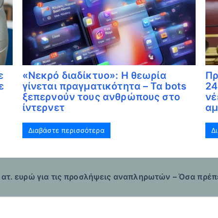
ε
«Νεκρό διαδίκτυο»: Η θεωρία
Πρ
ε
γίνεται πραγματικότητα – Τα bots
24
ξεπερνούν τους ανθρώπους στο
νέ
ίντερνετ
αμ
Διαβάστε περισσότερα
Δ
κατ. ευρώ για τις προσλήψεις αναπληρωτών – Όσα πρέπ