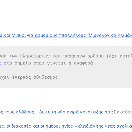
σικοί Μισθοί για Δημοσίους Υπαλλήλους (Μισθολογικά Κλιμάκ
υση των πληροφοριών του παραπάνω άρθρου (όχι αυτο
t
 στο σημείο όπου γίνεται η αναφορά.
ρχει 
ενεργός 
σύνδεσμος.
υς τους κλάδους – Δείτε τη νέα σειρά κατάταξής σας
Εκκαθαρ
ς, οι διακοπές και οι ημερομηνίες-«κλειδιά» της νέας σχολι