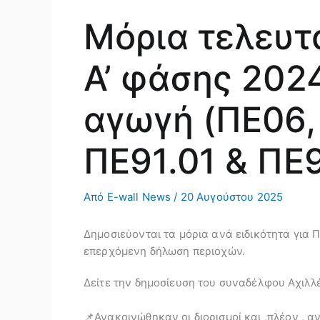
Μόρια τελευ
Α’ φάσης 202
αγωγή (ΠΕ06, 
ΠΕ91.01 & ΠΕ9
Από
E-wall News
/
20 Αυγούστου 2025
Δημοσιεύονται τα μόρια ανά ειδικότητα για 
επερχόμενη δήλωση περιοχών.
Δείτε την δημοσίευση του συναδέλφου Αχιλλ
📌Ανακοινώθηκαν οι διορισμοί και ,πλέον ,