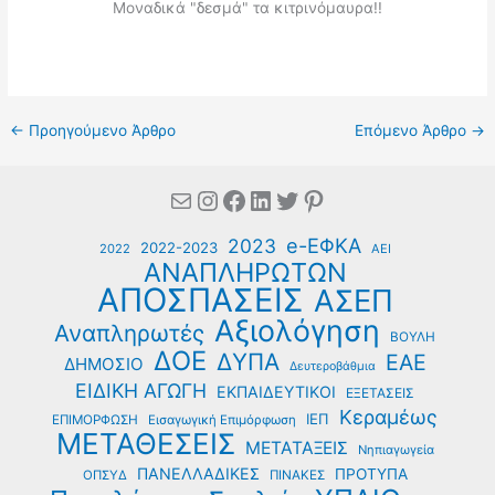
Μοναδικά "δεσμά" τα κιτρινόμαυρα!!
←
Προηγούμενο Άρθρο
Επόμενο Άρθρο
→
Mail
Instagram
Facebook
Linkedin
Twitter
Pinterest
e-ΕΦΚΑ
2023
2022-2023
2022
ΑΕΙ
ΑΝΑΠΛΗΡΩΤΩΝ
ΑΠΟΣΠΑΣΕΙΣ
ΑΣΕΠ
Αξιολόγηση
Αναπληρωτές
ΒΟΥΛΗ
ΔΟΕ
ΔΥΠΑ
ΕΑΕ
ΔΗΜΟΣΙΟ
Δευτεροβάθμια
ΕΙΔΙΚΗ ΑΓΩΓΗ
ΕΚΠΑΙΔΕΥΤΙΚΟΙ
ΕΞΕΤΑΣΕΙΣ
Κεραμέως
ΙΕΠ
ΕΠΙΜΟΡΦΩΣΗ
Εισαγωγική Επιμόρφωση
ΜΕΤΑΘΕΣΕΙΣ
ΜΕΤΑΤΑΞΕΙΣ
Νηπιαγωγεία
ΠΑΝΕΛΛΑΔΙΚΕΣ
ΠΡΟΤΥΠΑ
ΟΠΣΥΔ
ΠΙΝΑΚΕΣ