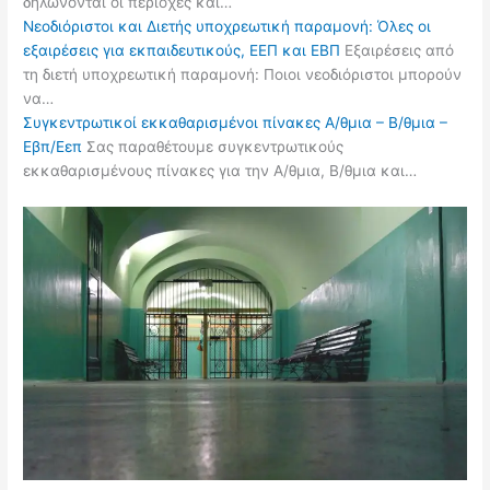
δηλώνονται οι περιοχές και…
Νεοδιόριστοι και Διετής υποχρεωτική παραμονή: Όλες οι
εξαιρέσεις για εκπαιδευτικούς, ΕΕΠ και ΕΒΠ
Εξαιρέσεις από
τη διετή υποχρεωτική παραμονή: Ποιοι νεοδιόριστοι μπορούν
να…
Συγκεντρωτικοί εκκαθαρισμένοι πίνακες Α/θμια – Β/θμια –
Εβπ/Εεπ
Σας παραθέτουμε συγκεντρωτικούς
εκκαθαρισμένους πίνακες για την Α/θμια, Β/θμια και…