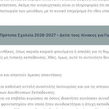
ατάσταση. Ακόμη πιο ανησυχητικές είναι οι πληροφορίες ότι 
ειτουργία των μονάδων, με το κυνικό επιχείρημα ότι «δεν υπ
Πρότυπα Σχολεία 2026-2027 – Δείτε τους πίνακες για Γυ
συνθήκες, όπως ακραία καιρικά φαινόμενα ή απειλές για τη δη
ς μη τυπικής εκπαίδευσης. Χθες, όμως, αυτό το αυτονόητο δε
α και απαιτούν άμεσες απαντήσεις:
και καθολική εντολή αναστολής λειτουργίας και για τις απογε
όδιων Διευθύνσεων Εκπαίδευσης;
και να επιβάλει κυρώσεις σε όσους ιδιοκτήτες αγνόησαν συνει
 φροντιστηρίου στο οποίο ήταν συνιδιοκτήτρια η άτυχη εκπαιδ