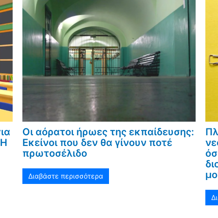
ια
Οι αόρατοι ήρωες της εκπαίδευσης:
Πλ
«Η
Εκείνοι που δεν θα γίνουν ποτέ
νε
πρωτοσέλιδο
όσ
δι
μο
Διαβάστε περισσότερα
Δ