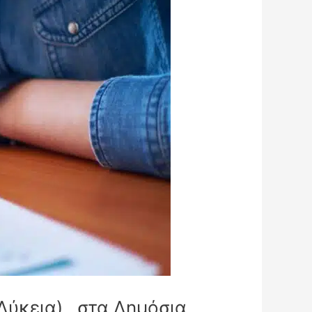
ύκεια) , στα Δημόσια