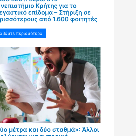
νεπιστήμιο Κρήτης για το
εγαστικό επίδομα – Στήριξη σε
ρισσότερους από 1.600 φοιτητές
ιαβάστε περισσότερα
ύο μέτρα και δύο σταθμά»: Άλλοι