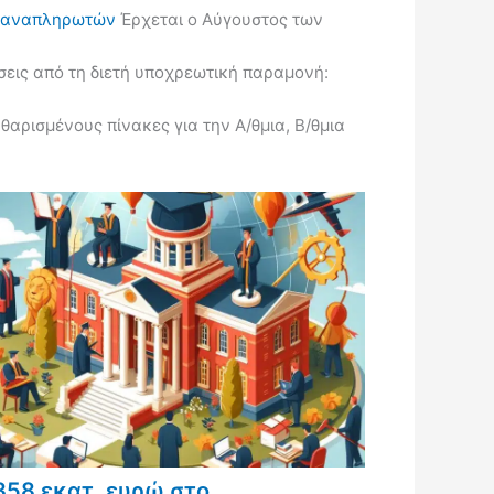
ις αναπληρωτών
Έρχεται ο Αύγουστος των
εις από τη διετή υποχρεωτική παραμονή:
ρισμένους πίνακες για την Α/θμια, Β/θμια
358 εκατ. ευρώ στο