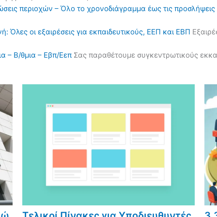
ηλώσεις περιοχών – Όλο το χρονοδιάγραμμα έως τις προσλήψε
ή: Όλες οι εξαιρέσεις για εκπαιδευτικούς, ΕΕΠ και ΕΒΠ
Εξαιρέσ
α – Β/θμια – Εβπ/Εεπ
Σας παραθέτουμε συγκεντρωτικούς εκκαθα
ρώ
Τελικοί Πίνακες για Υποδιευθυντές
3,