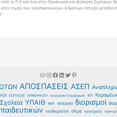
α από το Π.Κ και ένα στην Οργάνωση και Διοίκηση Σχολικών 
 στον τομέα των τηλεπικοινωνιών & δικτύων (πτυχίο μεταδευ
!
Mail
Instagram
Facebook
Linkedin
Twitter
Pinterest
ΑΠΟΣΠΑΣΕΙΣ
ΑΣΕΠ
ΩΤΩΝ
Αναπληρ
Κεραμέω
ΚΟΙ
ΙΕΠ
ΕΞΕΤΑΣΕΙΣ
ΕΠΙΜΟΡΦΩΣΗ
Εισαγωγική Επιμόρφωση
διορισμοί
ΥΠΑΙΘ
Σχολεία
διο
απεργία
ΦΕΚ
παιδευτικών
ολμε
νεοδιοριστοι
προκήρυξη
προκηρύ