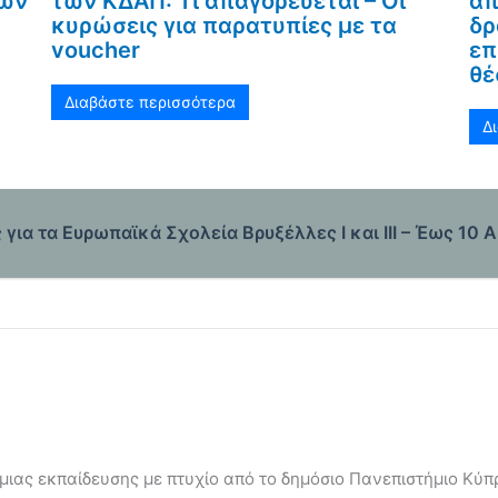
τών
των ΚΔΑΠ: Τι απαγορεύεται – Οι
απ
κυρώσεις για παρατυπίες με τα
δρ
voucher
επ
θέ
Διαβάστε περισσότερα
Δ
για τα Ευρωπαϊκά Σχολεία Βρυξέλλες Ι και ΙΙΙ – Έως 10 
ιας εκπαίδευσης με πτυχίο από το δημόσιο Πανεπιστήμιο Κύπρ