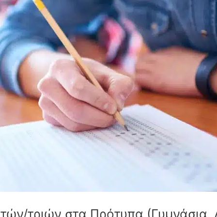
τών/τριών στα Πρότυπα (Γυμνάσια, Λ