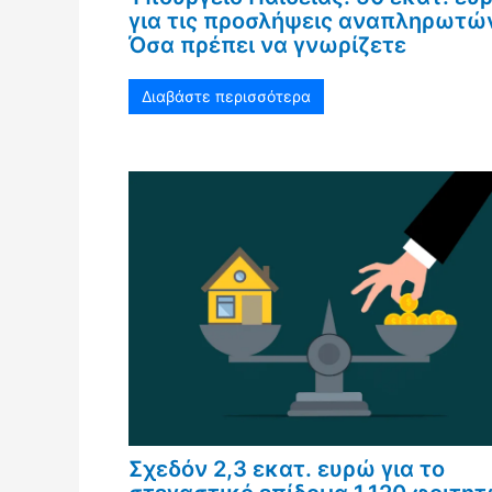
για τις προσλήψεις αναπληρωτών
Όσα πρέπει να γνωρίζετε
Διαβάστε περισσότερα
Σχεδόν 2,3 εκατ. ευρώ για το