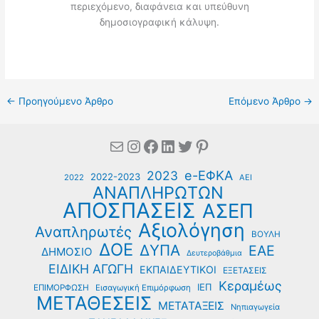
περιεχόμενο, διαφάνεια και υπεύθυνη
δημοσιογραφική κάλυψη.
←
Προηγούμενο Άρθρο
Επόμενο Άρθρο
→
Mail
Instagram
Facebook
Linkedin
Twitter
Pinterest
e-ΕΦΚΑ
2023
2022-2023
2022
ΑΕΙ
ΑΝΑΠΛΗΡΩΤΩΝ
ΑΠΟΣΠΑΣΕΙΣ
ΑΣΕΠ
Αξιολόγηση
Αναπληρωτές
ΒΟΥΛΗ
ΔΟΕ
ΔΥΠΑ
ΕΑΕ
ΔΗΜΟΣΙΟ
Δευτεροβάθμια
ΕΙΔΙΚΗ ΑΓΩΓΗ
ΕΚΠΑΙΔΕΥΤΙΚΟΙ
ΕΞΕΤΑΣΕΙΣ
Κεραμέως
ΙΕΠ
ΕΠΙΜΟΡΦΩΣΗ
Εισαγωγική Επιμόρφωση
ΜΕΤΑΘΕΣΕΙΣ
ΜΕΤΑΤΑΞΕΙΣ
Νηπιαγωγεία