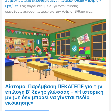
Συγκεντρωτικοί εκκαθαρισμένοι πίνακες Α/θμια – Β/θμια –
Εβπ/Εεπ
Σας παραθέτουμε συγκεντρωτικούς
εκκαθαρισμένους πίνακες για την Α/θμια, Β/θμια και…
Δίστομο: Παρέμβαση ΠΕΚΑΓΕΠΕ για την
επιλογή Β΄ ξένης γλώσσας – «Η ιστορική
μνήμη δεν μπορεί να γίνεται πεδίο
εκδίκησης»