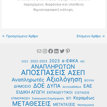
περιεχόμενο, διαφάνεια και υπεύθυνη
δημοσιογραφική κάλυψη.
←
Προηγούμενο Άρθρο
Επόμενο Άρθρο
→
Mail
Instagram
Facebook
Linkedin
Twitter
Pinterest
e-ΕΦΚΑ
2023
2022-2023
2022
ΑΕΙ
ΑΝΑΠΛΗΡΩΤΩΝ
ΑΠΟΣΠΑΣΕΙΣ
ΑΣΕΠ
Αξιολόγηση
Αναπληρωτές
ΒΟΥΛΗ
ΔΟΕ
ΔΥΠΑ
ΕΑΕ
ΔΗΜΟΣΙΟ
Δευτεροβάθμια
ΕΙΔΙΚΗ ΑΓΩΓΗ
ΕΚΠΑΙΔΕΥΤΙΚΟΙ
ΕΞΕΤΑΣΕΙΣ
Κεραμέως
ΙΕΠ
ΕΠΙΜΟΡΦΩΣΗ
Εισαγωγική Επιμόρφωση
ΜΕΤΑΘΕΣΕΙΣ
ΜΕΤΑΤΑΞΕΙΣ
Νηπιαγωγεία