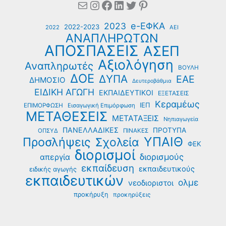
Mail
Instagram
Facebook
Linkedin
Twitter
Pinterest
e-ΕΦΚΑ
2023
2022-2023
2022
ΑΕΙ
ΑΝΑΠΛΗΡΩΤΩΝ
ΑΠΟΣΠΑΣΕΙΣ
ΑΣΕΠ
Αξιολόγηση
Αναπληρωτές
ΒΟΥΛΗ
ΔΟΕ
ΔΥΠΑ
ΕΑΕ
ΔΗΜΟΣΙΟ
Δευτεροβάθμια
ΕΙΔΙΚΗ ΑΓΩΓΗ
ΕΚΠΑΙΔΕΥΤΙΚΟΙ
ΕΞΕΤΑΣΕΙΣ
Κεραμέως
ΙΕΠ
ΕΠΙΜΟΡΦΩΣΗ
Εισαγωγική Επιμόρφωση
ΜΕΤΑΘΕΣΕΙΣ
ΜΕΤΑΤΑΞΕΙΣ
Νηπιαγωγεία
ΠΑΝΕΛΛΑΔΙΚΕΣ
ΠΡΟΤΥΠΑ
ΟΠΣΥΔ
ΠΙΝΑΚΕΣ
ΥΠΑΙΘ
Προσλήψεις
Σχολεία
ΦΕΚ
διορισμοί
διορισμούς
απεργία
εκπαίδευση
εκπαιδευτικούς
ειδικής αγωγής
εκπαιδευτικών
ολμε
νεοδιοριστοι
προκήρυξη
προκηρύξεις