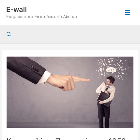
Μετάβαση
E-wall
στο
Ενημερωτικό Εκπαιδευτικό Δίκτυο
περιεχόμενο
Αναζήτηση