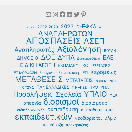
Mail
Instagram
Facebook
Linkedin
Twitter
Pinterest
e-ΕΦΚΑ
2023
2022-2023
2022
ΑΕΙ
ΑΝΑΠΛΗΡΩΤΩΝ
ΑΠΟΣΠΑΣΕΙΣ
ΑΣΕΠ
Αξιολόγηση
Αναπληρωτές
ΒΟΥΛΗ
ΔΟΕ
ΔΥΠΑ
ΕΑΕ
ΔΗΜΟΣΙΟ
Δευτεροβάθμια
ΕΙΔΙΚΗ ΑΓΩΓΗ
ΕΚΠΑΙΔΕΥΤΙΚΟΙ
ΕΞΕΤΑΣΕΙΣ
Κεραμέως
ΙΕΠ
ΕΠΙΜΟΡΦΩΣΗ
Εισαγωγική Επιμόρφωση
ΜΕΤΑΘΕΣΕΙΣ
ΜΕΤΑΤΑΞΕΙΣ
Νηπιαγωγεία
ΠΑΝΕΛΛΑΔΙΚΕΣ
ΠΡΟΤΥΠΑ
ΟΠΣΥΔ
ΠΙΝΑΚΕΣ
ΥΠΑΙΘ
Προσλήψεις
Σχολεία
ΦΕΚ
διορισμοί
διορισμούς
απεργία
εκπαίδευση
εκπαιδευτικούς
ειδικής αγωγής
εκπαιδευτικών
ολμε
νεοδιοριστοι
προκήρυξη
προκηρύξεις