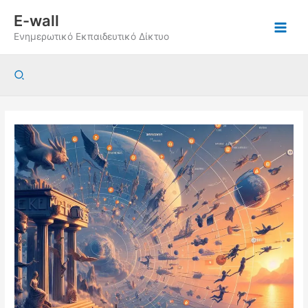
Μετάβαση
E-wall
στο
Ενημερωτικό Εκπαιδευτικό Δίκτυο
περιεχόμενο
Αναζήτηση