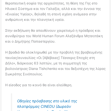
θεραπευτική σοφία της αρχαιότητας, τη θέση της Γης στο
Ηλιακό Σύστημα και τον Γαλαξία, αλλά και την έννοια της
«Ενιαίας Υγείας», δηλαδή τη στενή σχέση ανάμεσα στην
ανθρώπινη και την πλανητική υγεία.
Στην εκδήλωση θα απευθύνουν χαιρετισμό η πρόεδρος και
συνιδρύτρια του
World Human Forum
Αλεξάνδρα Μητσοτάκη
και ο
Δημήτρης Παπαστεργίου
.
Η βραδιά θα ολοκληρωθεί με την προβολή της βραβευμένης
ταινίας/συναυλίας «
Οι [Αβέβαιες] Τέσσερις Εποχές στη
Δήλο
», διάρκειας 63 λεπτών, με τη συμμετοχή της
βιολονίστριας
Diana Tishchenko
και του δεξιοτέχνη της λύρας
Σωκράτης Σινόπουλος
.
Η είσοδος για το κοινό θα είναι ελεύθερη.
Οδηγίες πρόσβασης στο υλικό της
πλατφόρμας CINEDU (Δωρεάν