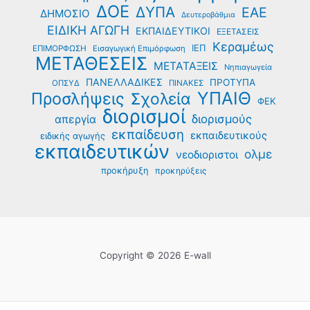
ΔΟΕ
ΔΥΠΑ
ΕΑΕ
ΔΗΜΟΣΙΟ
Δευτεροβάθμια
ΕΙΔΙΚΗ ΑΓΩΓΗ
ΕΚΠΑΙΔΕΥΤΙΚΟΙ
ΕΞΕΤΑΣΕΙΣ
Κεραμέως
ΙΕΠ
ΕΠΙΜΟΡΦΩΣΗ
Εισαγωγική Επιμόρφωση
ΜΕΤΑΘΕΣΕΙΣ
ΜΕΤΑΤΑΞΕΙΣ
Νηπιαγωγεία
ΠΑΝΕΛΛΑΔΙΚΕΣ
ΠΡΟΤΥΠΑ
ΟΠΣΥΔ
ΠΙΝΑΚΕΣ
ΥΠΑΙΘ
Προσλήψεις
Σχολεία
ΦΕΚ
διορισμοί
διορισμούς
απεργία
εκπαίδευση
εκπαιδευτικούς
ειδικής αγωγής
εκπαιδευτικών
ολμε
νεοδιοριστοι
προκήρυξη
προκηρύξεις
Copyright © 2026 E-wall