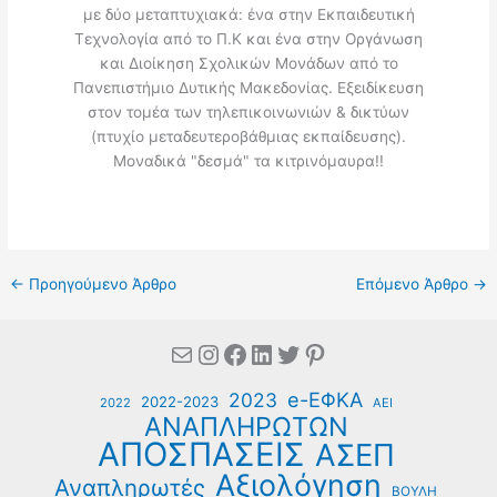
με δύο μεταπτυχιακά: ένα στην Εκπαιδευτική
Τεχνολογία από το Π.Κ και ένα στην Οργάνωση
και Διοίκηση Σχολικών Μονάδων από το
Πανεπιστήμιο Δυτικής Μακεδονίας. Εξειδίκευση
στον τομέα των τηλεπικοινωνιών & δικτύων
(πτυχίο μεταδευτεροβάθμιας εκπαίδευσης).
Μοναδικά "δεσμά" τα κιτρινόμαυρα!!
←
Προηγούμενο Άρθρο
Επόμενο Άρθρο
→
Mail
Instagram
Facebook
Linkedin
Twitter
Pinterest
e-ΕΦΚΑ
2023
2022-2023
2022
ΑΕΙ
ΑΝΑΠΛΗΡΩΤΩΝ
ΑΠΟΣΠΑΣΕΙΣ
ΑΣΕΠ
Αξιολόγηση
Αναπληρωτές
ΒΟΥΛΗ