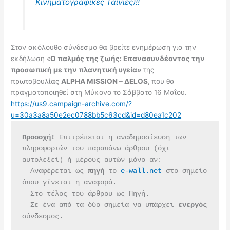
Κινηματογραφικές Ταινίες)!!
Στον ακόλουθο σύνδεσμο θα βρείτε ενημέρωση για την
εκδήλωση «
Ο παλμός της ζωής: Επανασυνδέοντας την
προσωπική με την πλανητική υγεία»
της
πρωτοβουλίας
ALPHA MISSION – ΔELOS
,
που θα
πραγματοποιηθεί στη Μύκονο το Σάββατο 16 Μαΐου.
https://us9.campaign-archive.com/?
u=30a3a8a50e2ec0788bb5c63cd&id=d80ea1c202
Προσοχή!
 Επιτρέπεται η αναδημοσίευση των 
πληροφοριών του παραπάνω άρθρου (όχι 
αυτολεξεί) ή μέρους αυτών μόνο αν:
– Αναφέρεται ως 
πηγή 
το 
e-wall.net
 στο σημείο 
όπου γίνεται η αναφορά.
– Στο τέλος του άρθρου ως Πηγή.
– Σε ένα από τα δύο σημεία να υπάρχει 
ενεργός 
σύνδεσμος.