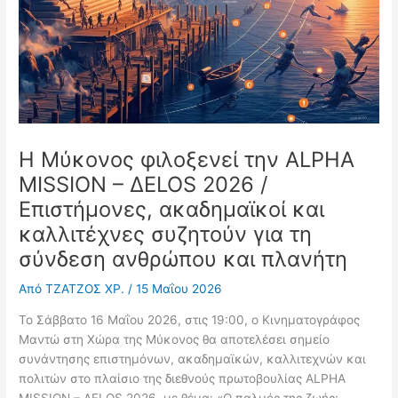
Η Μύκονος φιλοξενεί την ALPHA
MISSION – ΔELOS 2026 /
Επιστήμονες, ακαδημαϊκοί και
καλλιτέχνες συζητούν για τη
σύνδεση ανθρώπου και πλανήτη
Από
ΤΖΑΤΖΟΣ ΧΡ.
/
15 Μαΐου 2026
Το Σάββατο 16 Μαΐου 2026, στις 19:00, ο Κινηματογράφος
Μαντώ στη Χώρα της
Μύκονος
θα αποτελέσει σημείο
συνάντησης επιστημόνων, ακαδημαϊκών, καλλιτεχνών και
πολιτών στο πλαίσιο της διεθνούς πρωτοβουλίας
ALPHA
MISSION – ΔELOS 2026
, με θέμα: «Ο παλμός της ζωής: