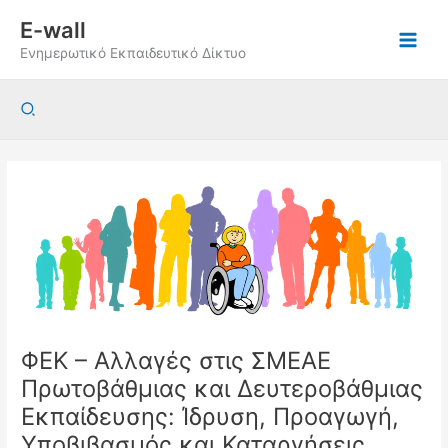
Μετάβαση
E-wall
στο
Ενημερωτικό Εκπαιδευτικό Δίκτυο
περιεχόμενο
Αναζήτηση
ΦΕΚ – Αλλαγές στις ΣΜΕΑΕ
Πρωτοβάθμιας και Δευτεροβάθμιας
Εκπαίδευσης: Ίδρυση, Προαγωγή,
Υποβιβασμός και Καταργήσεις