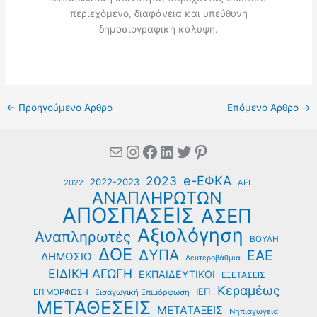
περιεχόμενο, διαφάνεια και υπεύθυνη
δημοσιογραφική κάλυψη.
←
Προηγούμενο Άρθρο
Επόμενο Άρθρο
→
Mail
Instagram
Facebook
Linkedin
Twitter
Pinterest
e-ΕΦΚΑ
2023
2022-2023
2022
ΑΕΙ
ΑΝΑΠΛΗΡΩΤΩΝ
ΑΠΟΣΠΑΣΕΙΣ
ΑΣΕΠ
Αξιολόγηση
Αναπληρωτές
ΒΟΥΛΗ
ΔΟΕ
ΔΥΠΑ
ΕΑΕ
ΔΗΜΟΣΙΟ
Δευτεροβάθμια
ΕΙΔΙΚΗ ΑΓΩΓΗ
ΕΚΠΑΙΔΕΥΤΙΚΟΙ
ΕΞΕΤΑΣΕΙΣ
Κεραμέως
ΙΕΠ
ΕΠΙΜΟΡΦΩΣΗ
Εισαγωγική Επιμόρφωση
ΜΕΤΑΘΕΣΕΙΣ
ΜΕΤΑΤΑΞΕΙΣ
Νηπιαγωγεία