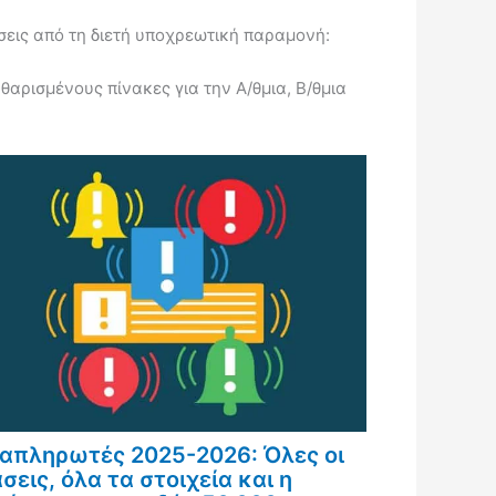
εις από τη διετή υποχρεωτική παραμονή:
ρισμένους πίνακες για την Α/θμια, Β/θμια
απληρωτές 2025-2026: Όλες οι
σεις, όλα τα στοιχεία και η