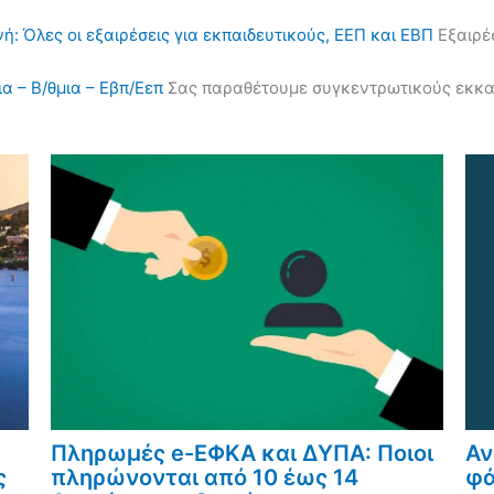
ή: Όλες οι εξαιρέσεις για εκπαιδευτικούς, ΕΕΠ και ΕΒΠ
Εξαιρέσ
α – Β/θμια – Εβπ/Εεπ
Σας παραθέτουμε συγκεντρωτικούς εκκαθα
Πληρωμές e-ΕΦΚΑ και ΔΥΠΑ: Ποιοι
Αν
ς
πληρώνονται από 10 έως 14
φά