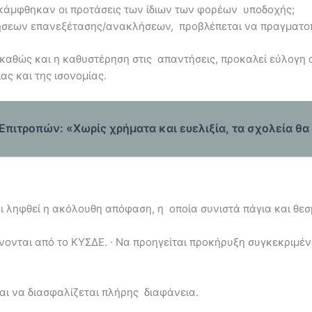
κάμφθηκαν οι προτάσεις των ίδιων των φορέων υποδοχής;
ήσεων επανεξέτασης/ανακλήσεων, προβλέπεται να πραγματ
, καθώς και η καθυστέρηση στις απαντήσεις, προκαλεί εύλογ
ας και της ισονομίας.
πιτροπών: «Χωρίς χρήματα και ευελιξία, τα σχολεία θ
ει ληφθεί η ακόλουθη απόφαση, η οποία συνιστά πάγια και θε
ίνονται από το ΚΥΣΔΕ.
∙
Να προηγείται προκήρυξη συγκεκριμέ
και να διασφαλίζεται πλήρης διαφάνεια.