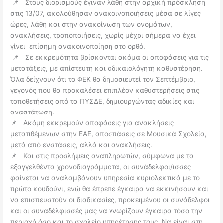
📌 Στους διορισμούς έγιναν λάθη στην αρχική πρόσκληση
στις 13/07, ακολούθησαν ανακοινοποιήσεις μέσα σε λίγες
ώρες, λάθη και στην ανακοίνωση των ονομάτων,
ανακλήσεις, τροποποιήσεις, χωρίς μέχρι σήμερα να έχει
γίνει επίσημη ανακοινοποίηση στο ορθό.
📌 Σε εκκρεμότητα βρίσκονται ακόμα οι αποφάσεις για τις
μετατάξεις, με απίστευτη και αδικαιολόγητη καθυστέρηση.
Όλα δείχνουν ότι το ΦΕΚ θα δημοσιευτεί τον Σεπτέμβριο,
γεγονός που θα προκαλέσει επιπλέον καθυστερήσεις στις
τοποθετήσεις από τα ΠΥΣΔΕ, δημιουργώντας αδικίες και
αναστάτωση.
📌 Ακόμη εκκρεμούν αποφάσεις για ανακλήσεις
μετατιθέμενων στην ΕΑΕ, αποσπάσεις σε Μουσικά Σχολεία,
μετά από ενστάσεις, αλλά και ανακλήσεις.
📌 Και στις προσλήψεις αναπληρωτών, σύμφωνα με τα
εξαγγελθέντα χρονοδιαγράμματα, οι συνάδελφοι/ισσες
φαίνεται να αναλαμβάνουν υπηρεσία κυριολεκτικά με το
πρώτο κουδούνι, ενώ θα έπρεπε έγκαιρα να εκκινήσουν και
να επισπευστούν οι διαδικασίες, προκειμένου οι συνάδελφοι
και οι συναδέλφισσές μας να γνωρίζουν έγκαιρα τόσο την
περιοχή όσο και το σχολείο υπηρέτησης τους. Να είναι στη