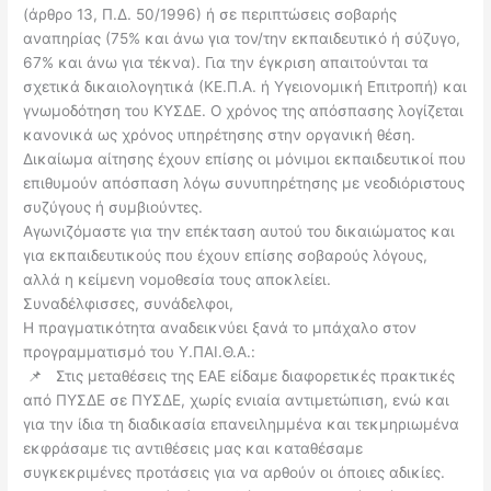
(άρθρο 13, Π.Δ. 50/1996) ή σε περιπτώσεις σοβαρής
αναπηρίας (75% και άνω για τον/την εκπαιδευτικό ή σύζυγο,
67% και άνω για τέκνα). Για την έγκριση απαιτούνται τα
σχετικά δικαιολογητικά (ΚΕ.Π.Α. ή Υγειονομική Επιτροπή) και
γνωμοδότηση του ΚΥΣΔΕ. Ο χρόνος της απόσπασης λογίζεται
κανονικά ως χρόνος υπηρέτησης στην οργανική θέση.
Δικαίωμα αίτησης έχουν επίσης οι μόνιμοι εκπαιδευτικοί που
επιθυμούν απόσπαση λόγω συνυπηρέτησης με νεοδιόριστους
συζύγους ή συμβιούντες.
Αγωνιζόμαστε για την επέκταση αυτού του δικαιώματος και
για εκπαιδευτικούς που έχουν επίσης σοβαρούς λόγους,
αλλά η κείμενη νομοθεσία τους αποκλείει.
Συναδέλφισσες, συνάδελφοι,
Η πραγματικότητα αναδεικνύει ξανά το μπάχαλο στον
προγραμματισμό του Υ.ΠΑΙ.Θ.Α.:
📌 Στις μεταθέσεις της ΕΑΕ είδαμε διαφορετικές πρακτικές
από ΠΥΣΔΕ σε ΠΥΣΔΕ, χωρίς ενιαία αντιμετώπιση, ενώ και
για την ίδια τη διαδικασία επανειλημμένα και τεκμηριωμένα
εκφράσαμε τις αντιθέσεις μας και καταθέσαμε
συγκεκριμένες προτάσεις για να αρθούν οι όποιες αδικίες.