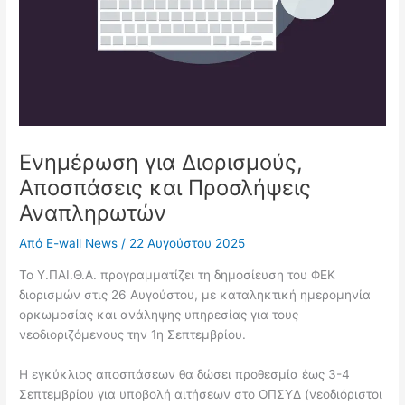
Ενημέρωση για Διορισμούς,
Αποσπάσεις και Προσλήψεις
Αναπληρωτών
Από
E-wall News
/
22 Αυγούστου 2025
Το Υ.ΠΑΙ.Θ.Α. προγραμματίζει τη δημοσίευση του ΦΕΚ
διορισμών στις 26 Αυγούστου, με καταληκτική ημερομηνία
ορκωμοσίας και ανάληψης υπηρεσίας για τους
νεοδιοριζόμενους την 1η Σεπτεμβρίου.
Η εγκύκλιος αποσπάσεων θα δώσει προθεσμία έως 3-4
Σεπτεμβρίου για υποβολή αιτήσεων στο ΟΠΣΥΔ (νεοδιόριστοι