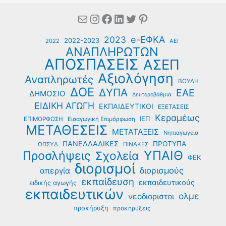
Mail
Instagram
Facebook
Linkedin
Twitter
Pinterest
e-ΕΦΚΑ
2023
2022-2023
2022
ΑΕΙ
ΑΝΑΠΛΗΡΩΤΩΝ
ΑΠΟΣΠΑΣΕΙΣ
ΑΣΕΠ
Αξιολόγηση
Αναπληρωτές
ΒΟΥΛΗ
ΔΟΕ
ΔΥΠΑ
ΕΑΕ
ΔΗΜΟΣΙΟ
Δευτεροβάθμια
ΕΙΔΙΚΗ ΑΓΩΓΗ
ΕΚΠΑΙΔΕΥΤΙΚΟΙ
ΕΞΕΤΑΣΕΙΣ
Κεραμέως
ΙΕΠ
ΕΠΙΜΟΡΦΩΣΗ
Εισαγωγική Επιμόρφωση
ΜΕΤΑΘΕΣΕΙΣ
ΜΕΤΑΤΑΞΕΙΣ
Νηπιαγωγεία
ΠΑΝΕΛΛΑΔΙΚΕΣ
ΠΡΟΤΥΠΑ
ΟΠΣΥΔ
ΠΙΝΑΚΕΣ
ΥΠΑΙΘ
Προσλήψεις
Σχολεία
ΦΕΚ
διορισμοί
διορισμούς
απεργία
εκπαίδευση
εκπαιδευτικούς
ειδικής αγωγής
εκπαιδευτικών
ολμε
νεοδιοριστοι
προκήρυξη
προκηρύξεις