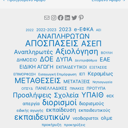
Mail
Instagram
Facebook
Linkedin
Twitter
Pinterest
e-ΕΦΚΑ
2023
2022-2023
2022
ΑΕΙ
ΑΝΑΠΛΗΡΩΤΩΝ
ΑΠΟΣΠΑΣΕΙΣ
ΑΣΕΠ
Αξιολόγηση
Αναπληρωτές
ΒΟΥΛΗ
ΔΟΕ
ΔΥΠΑ
ΕΑΕ
ΔΗΜΟΣΙΟ
Δευτεροβάθμια
ΕΙΔΙΚΗ ΑΓΩΓΗ
ΕΚΠΑΙΔΕΥΤΙΚΟΙ
ΕΞΕΤΑΣΕΙΣ
Κεραμέως
ΙΕΠ
ΕΠΙΜΟΡΦΩΣΗ
Εισαγωγική Επιμόρφωση
ΜΕΤΑΘΕΣΕΙΣ
ΜΕΤΑΤΑΞΕΙΣ
Νηπιαγωγεία
ΠΑΝΕΛΛΑΔΙΚΕΣ
ΠΡΟΤΥΠΑ
ΟΠΣΥΔ
ΠΙΝΑΚΕΣ
ΥΠΑΙΘ
Προσλήψεις
Σχολεία
ΦΕΚ
διορισμοί
διορισμούς
απεργία
εκπαίδευση
εκπαιδευτικούς
ειδικής αγωγής
εκπαιδευτικών
ολμε
νεοδιοριστοι
προκήρυξη
προκηρύξεις