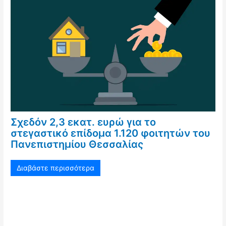
Σχεδόν 2,3 εκατ. ευρώ για το
στεγαστικό επίδομα 1.120 φοιτητών του
Πανεπιστημίου Θεσσαλίας
Διαβάστε περισσότερα