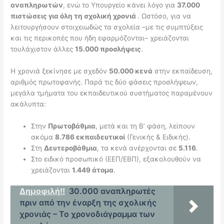
αναπληρωτών
, ενώ το Υπουργείο κάνει λόγο για
37.000
πιστώσεις για όλη τη σχολική χρονιά
. Ωστόσο, για να
λειτουργήσουν στοιχειωδώς τα σχολεία –με τις συμπτύξεις
και τις περικοπές που ήδη εφαρμόζονται– χρειάζονται
τουλάχιστον άλλες
15.000 προσλήψεις
.
Η χρονιά ξεκίνησε με σχεδόν
50.000 κενά
στην εκπαίδευση,
αριθμός πρωτοφανής. Παρά τις δύο φάσεις προσλήψεων,
μεγάλα τμήματα του εκπαιδευτικού συστήματος παραμένουν
ακάλυπτα:
Στην
Πρωτοβάθμια
, μετά και τη Β’ φάση, λείπουν
ακόμα
8.786 εκπαιδευτικοί
(Γενικής & Ειδικής).
Στη
Δευτεροβάθμια
, τα κενά ανέρχονται σε
5.116
.
Στο ειδικό προσωπικό (ΕΕΠ/ΕΒΠ), εξακολουθούν να
χρειάζονται
1.449 άτομα
.
Δημοφιλή!!
30.000 αναπληρωτές
πριν από την έναρξη της σχολικής
χρονιάς – Το χρονοδιάγραμμα των