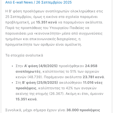
Από
E-wall News
/
26 Σεπτεμβρίου 2025
Η Β’ φάση προσλήψεων αναπληρωτών ολοκληρώθηκε στις
25 Σεπτεμβρίου, όμως η εικόνα στα σχολεία παραμένει
προβληματική, με
15.351 κενά
να παραμένουν ακάλυπτα.
Παρά τις προσπάθειες του Υπουργείου Παιδείας να
παρουσιάσει μια «κανονικότητα» μέσα από συγχωνεύσεις
τμημάτων και επικοινωνιακές διαχειρίσεις, η
πραγματικότητα των αριθμών είναι αμείλικτη.
Τα στοιχεία αναλυτικά
Στην
Α’ φάση (4/9/2025)
προσλήφθηκαν
24.958
αναπληρωτές
, καλύπτοντας το 51% των αρχικών
κενών (48.739). Παρέμειναν ακάλυπτα
23.781 κενά
.
Στη
Β’ φάση (25/9/2025)
ακολούθησαν
11.016 νέες
προσλήψεις
, καλύπτοντας το 42% των αναγκών
εκείνης της στιγμής (26.367). Ακόμη κι έτσι, έμειναν
15.351 κενά
.
Συνολικά, μέχρι σήμερα έχουν γίνει
36.000 προσλήψεις