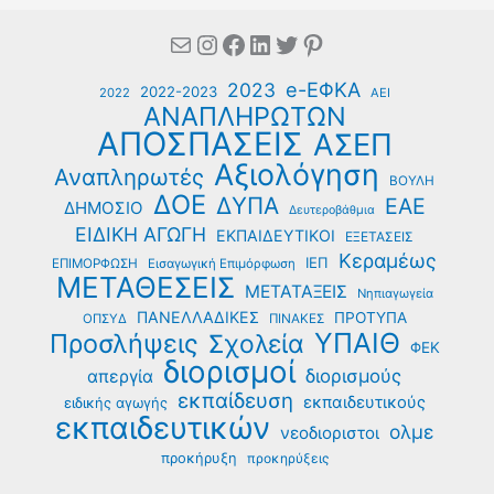
Mail
Instagram
Facebook
Linkedin
Twitter
Pinterest
e-ΕΦΚΑ
2023
2022-2023
2022
ΑΕΙ
ΑΝΑΠΛΗΡΩΤΩΝ
ΑΠΟΣΠΑΣΕΙΣ
ΑΣΕΠ
Αξιολόγηση
Αναπληρωτές
ΒΟΥΛΗ
ΔΟΕ
ΔΥΠΑ
ΕΑΕ
ΔΗΜΟΣΙΟ
Δευτεροβάθμια
ΕΙΔΙΚΗ ΑΓΩΓΗ
ΕΚΠΑΙΔΕΥΤΙΚΟΙ
ΕΞΕΤΑΣΕΙΣ
Κεραμέως
ΙΕΠ
ΕΠΙΜΟΡΦΩΣΗ
Εισαγωγική Επιμόρφωση
ΜΕΤΑΘΕΣΕΙΣ
ΜΕΤΑΤΑΞΕΙΣ
Νηπιαγωγεία
ΠΑΝΕΛΛΑΔΙΚΕΣ
ΠΡΟΤΥΠΑ
ΟΠΣΥΔ
ΠΙΝΑΚΕΣ
ΥΠΑΙΘ
Προσλήψεις
Σχολεία
ΦΕΚ
διορισμοί
διορισμούς
απεργία
εκπαίδευση
εκπαιδευτικούς
ειδικής αγωγής
εκπαιδευτικών
ολμε
νεοδιοριστοι
προκήρυξη
προκηρύξεις