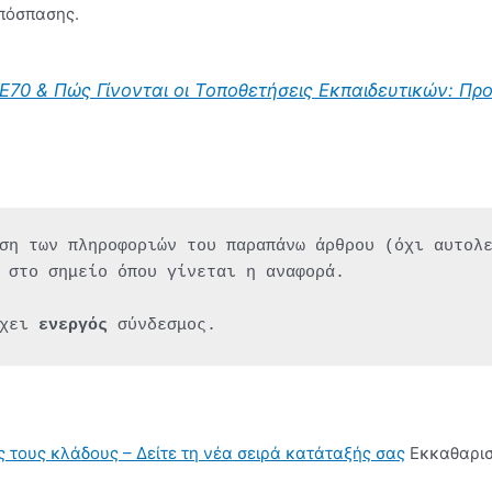
απόσπασης.
70 & Πώς Γίνονται οι Τοποθετήσεις Εκπαιδευτικών: Προτ
ση των πληροφοριών του παραπάνω άρθρου (όχι αυτολ
 στο σημείο όπου γίνεται η αναφορά.
χει 
ενεργός 
σύνδεσμος.
ς τους κλάδους – Δείτε τη νέα σειρά κατάταξής σας
Εκκαθαρισ