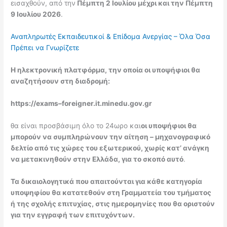
εισαχθούν, από την
Πέμπτη 2 Ιουλίου μέχρι και την Πέμπτη
9 Ιουλίου 2026
.
Αναπληρωτές Εκπαιδευτικοί & Επίδομα Ανεργίας – Όλα Όσα
Πρέπει να Γνωρίζετε
Η ηλεκτρονική πλατφόρμα, την οποία οι υποψήφιοι θα
αναζητήσουν στη διαδρομή:
https
://
exams
–
foreigner
.
it
.
minedu
.
gov
.
gr
θα είναι προσβάσιμη όλο το 24ωρο και
οι υποψήφιοι θα
μπορούν να συμπληρώνουν την αίτηση – μηχανογραφικό
δελτίο από τις χώρες του εξωτερικού, χωρίς κατ’ ανάγκη
να μετακινηθούν στην Ελλάδα, για το σκοπό αυτό
.
Τα δικαιολογητικά που απαιτούνται για κάθε κατηγορία
υποψηφίου θα κατατεθούν στη Γραμματεία του τμήματος
ή της σχολής επιτυχίας, στις ημερομηνίες που θα οριστούν
για την εγγραφή των επιτυχόντων.