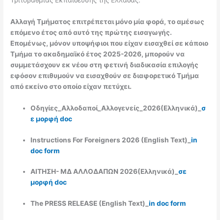
Τριτοβάθμιας Εκπαίδευσης της Ελλάδας.
Αλλαγή Τμήματος επιτρέπεται μόνο μία φορά, το αμέσως
επόμενο έτος από αυτό της πρώτης εισαγωγής.
Επομένως, μόνον υποψήφιοι που είχαν εισαχθεί σε κάποιο
Τμήμα το ακαδημαϊκό έτος 2025-2026, μπορούν να
συμμετάσχουν εκ νέου στη φετινή διαδικασία επιλογής
εφόσον επιθυμούν να εισαχθούν σε διαφορετικό Τμήμα
από εκείνο στο οποίο είχαν πετύχει.
Οδηγίες
_
Αλλοδαποί
_
Αλλογενείς
_202
6
(
Ελληνικά
)_
σ
ε μορφή doc
Instructions For Foreigners 2026 (English Text)_
in
doc form
ΑΙΤΗΣΗ- ΜΔ ΑΛΛΟΔΑΠΩΝ 2026
(
Ελληνικά
)_
σε
μορφή doc
The PRESS RELEASE (English Text)_
in doc form