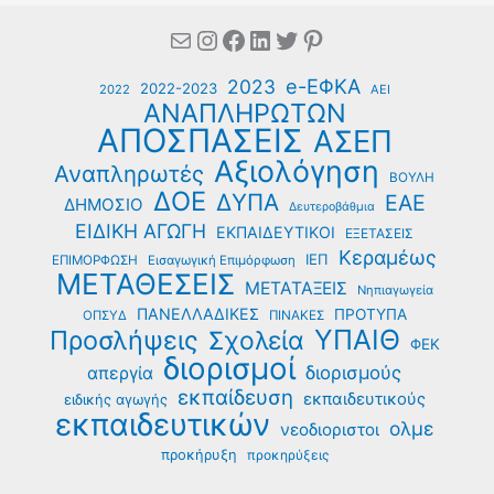
Mail
Instagram
Facebook
Linkedin
Twitter
Pinterest
e-ΕΦΚΑ
2023
2022-2023
2022
ΑΕΙ
ΑΝΑΠΛΗΡΩΤΩΝ
ΑΠΟΣΠΑΣΕΙΣ
ΑΣΕΠ
Αξιολόγηση
Αναπληρωτές
ΒΟΥΛΗ
ΔΟΕ
ΔΥΠΑ
ΕΑΕ
ΔΗΜΟΣΙΟ
Δευτεροβάθμια
ΕΙΔΙΚΗ ΑΓΩΓΗ
ΕΚΠΑΙΔΕΥΤΙΚΟΙ
ΕΞΕΤΑΣΕΙΣ
Κεραμέως
ΙΕΠ
ΕΠΙΜΟΡΦΩΣΗ
Εισαγωγική Επιμόρφωση
ΜΕΤΑΘΕΣΕΙΣ
ΜΕΤΑΤΑΞΕΙΣ
Νηπιαγωγεία
ΠΑΝΕΛΛΑΔΙΚΕΣ
ΠΡΟΤΥΠΑ
ΟΠΣΥΔ
ΠΙΝΑΚΕΣ
ΥΠΑΙΘ
Προσλήψεις
Σχολεία
ΦΕΚ
διορισμοί
διορισμούς
απεργία
εκπαίδευση
εκπαιδευτικούς
ειδικής αγωγής
εκπαιδευτικών
ολμε
νεοδιοριστοι
προκήρυξη
προκηρύξεις