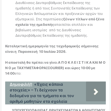
Διευθύνσεις Δευτεροβάθμιας Εκπαίδευσης της
ημεδαπής ή από τους Συντονιστές Εκπαίδευσης των
Ελληνικών διπλωματικών και προξενικών αρχών του
εξωτερικού. Στις περιπτώσεις
ξένων τίτλων από ξένα
σχολεία της ημεδαπής
απαιτείται επιπλέον και
βεβαίωση ισοτιμίας από τις Διευθύνσεις
Δευτεροβάθμιας Εκπαίδευσης της ημεδαπής.
Καταληκτική ημερομηνία της ταχυδρομικής σήμανσης
είναι η
Παρασκευή 10 Ιουλίου 2026
.
Η αποστολή θα πρέπει να γίνει Α Π Ο Κ Λ Ε Ι Σ Τ Ι Κ Α ΚΑΙ Μ Ο
Ν Ο με ΤΑΧΥΜΕΤΑΦΟΡΑ
(COURIER) και ώρες 10:00 με
14:00
στο:
Δημοφιλή!!
«Έχεις κάποια
στοιχεία;» – Τι δείχνουν τα
δεδομένα για τα τμήματα και τον
αριθμό μαθητών στα σχολεία
ΥΠΟΥΡΓΕΙΟ
ΠΑΙΔΕΙΑΣ,
ΘΡΗΣΚΕΥΜΑΤΩΝ & ΑΘΛΗΤΙΣΜΟΥ