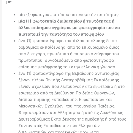
με:
μία (1) φωτογραφία τύπου αστυνομικής ταυτότητας
μία (1) φωτοτυπία διαβατηρίου ή ταυτότητας ή
άλλου επίσημου εγγράφου με φωτογραφία που να
πιστοποιεί την ταυτότητα του υποψηφίου
ένα (1) φωτοαντίγραφο του τίτλου απόλυσης δευτε­
ροβάθμιας εκπαίδευσης από το επικυρωμένο όμως,
από δικηγόρο, πρωτότυπο ή επίσημο αντίγραφο του
πρωτοτύπου, συνοδευόμενο από φωτοαντίγραφο
επίσημης μετάφρασής του στην ελληνική γλώσσα
ένα (1) φωτοαντίγραφο της Βεβαίωσης αντιστοιχίας
ξένων τίτλων Γενικής Δευτεροβάθμιας Εκπαίδευσης
ξένων σχολείων που λειτουργούν στο εξωτερικό ή στο
εσωτερικό από τη Διεύθυνση Παιδείας Ομογενών,
Διαπολιτισμικής Εκπαίδευσης, Ευρωπαϊκών και
Μειονοτικών Σχολείων του Υπουργείου Παιδείας,
Θρησκευμάτων και Αθλητισμού ή από τις Διευθύνσεις
Δευτεροβάθμιας Εκπαίδευσης της ημεδαπής ή από τους
Συντονιστές Εκπαίδευσης των Ελληνικών
διπλωματικών και προξενικών αρχών του