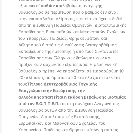
εξωτερικού
καθώς και
βεβαίωση αναγωγής
βαθμολογίας σε περίπτωση που ο βαθμός δεν είναι
στην εικοσάβαθμη κλίμακα , η οποία να έχει εκδοθεί
από τη Διεύθυνση Παιδείας Ομογενών, Διαπολιτισμικής
Εκπαίδευσης, Ευρωπαϊκών και Μειονοτικών Σχολείων
του Υπουργείου Παιδείας, Θρησκευμάτων και
Αθλητισμού ή από τις Διευθύνσεις Δευτεροβάθμιας
Εκπαίδευσης της ημεδαπής ή από τους Συντονιστές
Εκπαίδευσης των Ελληνικών διπλωματικών και
προξενικών αρχών του εξωτερικού. Η μέση γενική
βαθμολογία πρέπει να εκφράζεται σε εικοσάβαθμη (0-
20) κλίμακα, με άριστα το 20 και ελάχιστο το 0. Για
τους
Τίτλους Δευτεροβάθμιας Τεχνικής
Επαγγελματικής Κατάρτισης της
αλλοδαπής
απαιτείται η έκδοση βεβαίωσης ισοτιμίας
από τον Ε.Ο.Π.Π.Ε.Π.
και στη συνέχεια Αναγωγή της
βαθμολογίας αυτών από την Διεύθυνση Παιδείας
Ομογενών, Διαπολιτισμικής Εκπαίδευσης,
Ευρωπαϊκών και Μειονοτικών Σχολείων του
Υπουργείου Παιδείας και Θρησκευμάτων ή από τις