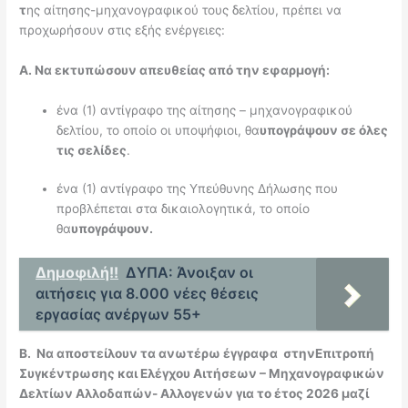
τ
ης αίτησης-μηχανογραφικού τους δελτίου, πρέπει να
προχωρήσουν στις εξής ενέργειες:
Α. Να εκτυπώσουν απευθείας από την εφαρμογή:
ένα (1) αντίγραφο της αίτησης – μηχανογραφικού
δελτίου, το οποίο οι υποψήφιοι, θα
υπογράψουν σε όλες
τις σελίδες
.
ένα (1) αντίγραφο της Υπεύθυνης Δήλωσης που
προβλέπεται στα δικαιολογητικά, το οποίο
θα
υπογράψουν.
Δημοφιλή!!
ΔΥΠΑ: Άνοιξαν οι
αιτήσεις για 8.000 νέες θέσεις
εργασίας ανέργων 55+
Β. Να αποστείλουν τα ανωτέρω έγγραφα στηνΕπιτροπή
Συγκέντρωσης και Ελέγχου Αιτήσεων – Μηχανογραφικών
Δελτίων Αλλοδαπών- Αλλογενών για το έτος 2026 μαζί