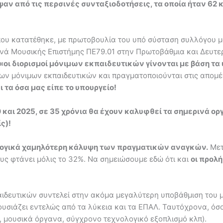
ν από τις περσινές συνταξιοδοτήσεις, τα οποία ήταν 62 κα
ου κατατέθηκε, με πρωτοβουλία του υπό σύσταση συλλόγου μα
ενά Μουσικής Επιστήμης ΠΕ79.01 στην Πρωτοβάθμια και Δευτε
«οι διορισμοί μόνιμων εκπαιδευτικών γίνονται με βάση τα
ν μόνιμων εκπαιδευτικών και πραγματοποιούνται στις απομέν
 τα όσα μας είπε το υπουργείο!
και 2025, σε 35 χρόνια θα έχουν καλυφθεί τα σημερινά ο
ς)!
αλογικά χαμηλότερη κάλυψη των πραγματικών αναγκών.
Μετ
 φτάνει μόλις το 32%. Να σημειώσουμε εδώ ότι και
οι προλ
αιδευτικών συντελεί στην ακόμα μεγαλύτερη υποβάθμιση του μ
ουσιάζει εντελώς από τα λύκεια και τα ΕΠΑΛ. Ταυτόχρονα, όσο
, μουσικά όργανα, σύγχρονο τεχνολογικό εξοπλισμό κλπ).