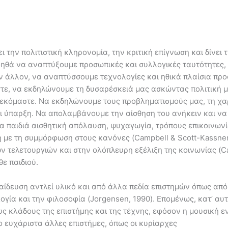
ι την πολιτιστική κληρονομία, την κριτική επίγνωση και δίνει
οηθά να αναπτύξουμε προσωπικές και συλλογικές ταυτότητες,
ν άλλον, να αναπτύσσουμε τεχνολογίες και ηθικά πλαίσια προ
τε, να εκδηλώνουμε τη δυσαρέσκειά μας ασκώντας πολιτική με
εκόμαστε. Να εκδηλώνουμε τους προβληματισμούς μας, τη χαρ
ι ύπαρξη. Να απολαμβάνουμε την αίσθηση του ανήκειν και να
τα παιδιά αισθητική απόλαυση, ψυχαγωγία, τρόπους επικοινων
με τη συμμόρφωση στους κανόνες (Campbell & Scott-Kassner,
 τελετουργιών και στην ολόπλευρη εξέλιξη της κοινωνίας (Cam
ε παιδιού.
παίδευση αντλεί υλικό και από άλλα πεδία επιστημών όπως από
γία και την φιλοσοφία (Jorgensen, 1990). Επομένως, κατ’ αυτ
ους κλάδους της επιστήμης και της τέχνης, εφόσον η μουσική 
ο ευχάριστα άλλες επιστήμες, όπως οι κυρίαρχες