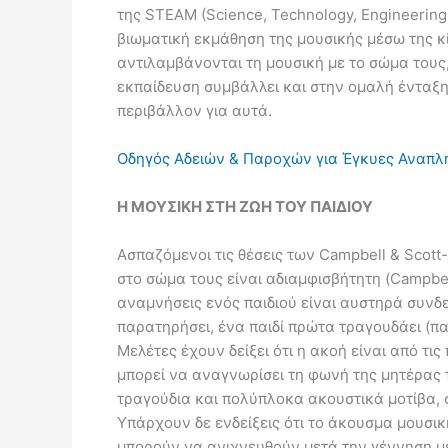
της STEAM (Science, Technology, Engineering
βιωματική εκμάθηση της μουσικής μέσω της κί
αντιλαμβάνονται τη μουσική με το σώμα τους, 
εκπαίδευση συμβάλλει και στην ομαλή ένταξη
περιβάλλον για αυτά.
Οδηγός Αδειών & Παροχών για Έγκυες Αναπλ
Η ΜΟΥΣΙΚΗ ΣΤΗ ΖΩΗ ΤΟΥ ΠΑΙΔΙΟΥ
Ασπαζόμενοι τις θέσεις των Campbell & Scott-
στο σώμα τους είναι αδιαμφισβήτητη (Campbel
αναμνήσεις ενός παιδιού είναι αυστηρά συνδεδ
παρατηρήσει, ένα παιδί πρώτα τραγουδάει (παρ
Μελέτες έχουν δείξει ότι η ακοή είναι από τ
μπορεί να αναγνωρίσει τη φωνή της μητέρας τ
τραγούδια και πολύπλοκα ακουστικά μοτίβα, 
Υπάρχουν δε ενδείξεις ότι το άκουσμα μουσι
μπορούν να ανιχνευθούν μετά την γέννηση μ