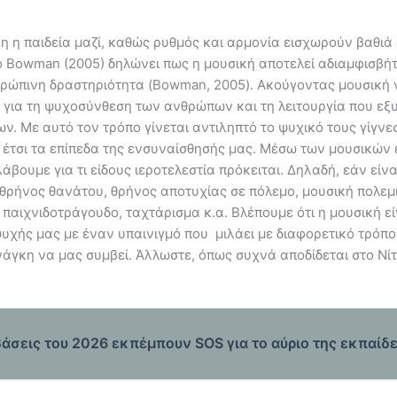
η η παιδεία μαζί, καθώς ρυθμός και αρμονία εισχωρούν βαθιά 
ο Bowman (2005) δηλώνει πως η μουσική αποτελεί αδιαμφισβ
νθρώπινη δραστηριότητα (Bowman, 2005). Ακούγοντας μουσική 
α τη ψυχοσύνθεση των ανθρώπων και τη λειτουργία που εξυπη
. Με αυτό τον τρόπο γίνεται αντιληπτό το ψυχικό τους γίγνεσ
έτσι τα επίπεδα της ενσυναίσθησής μας. Μέσω των μουσικών 
βουμε για τι είδους ιεροτελεστία πρόκειται. Δηλαδή, εάν εί
 θρήνος θανάτου, θρήνος αποτυχίας σε πόλεμο, μουσική πολεμ
παιχνιδοτράγουδο, ταχτάρισμα κ.α. Βλέπουμε ότι η μουσική εί
ψυχής μας με έναν υπαινιγμό που μιλάει με διαφορετικό τρόπ
άγκη να μας συμβεί. Άλλωστε, όπως συχνά αποδίδεται στο Νίτ
βάσεις του 2026 εκπέμπουν SOS για το αύριο της εκπαίδ