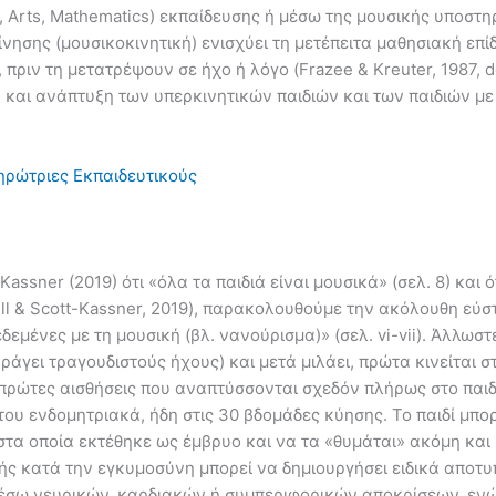
, Arts, Mathematics) εκπαίδευσης ή μέσω της μουσικής υποστη
νησης (μουσικοκινητική) ενισχύει τη μετέπειτα μαθησιακή επί
πριν τη μετατρέψουν σε ήχο ή λόγο (Frazee & Kreuter, 1987, de
 και ανάπτυξη των υπερκινητικών παιδιών και των παιδιών μ
ηρώτριες Εκπαιδευτικούς
Kassner (2019) ότι «όλα τα παιδιά είναι μουσικά» (σελ. 8) και
l & Scott-Kassner, 2019), παρακολουθούμε την ακόλουθη εύστ
εμένες με τη μουσική (βλ. νανούρισμα)» (σελ. vi-vii). Άλλωστ
άγει τραγουδιστούς ήχους) και μετά μιλάει, πρώτα κινείται στ
ις πρώτες αισθήσεις που αναπτύσσονται σχεδόν πλήρως στο παιδ
ου ενδομητριακά, ήδη στις 30 βδομάδες κύησης. Το παιδί μπορ
στα οποία εκτέθηκε ως έμβρυο και να τα «θυμάται» ακόμη και
κής κατά την εγκυμοσύνη μπορεί να δημιουργήσει ειδικά αποτ
έσω νευρικών, καρδιακών ή συμπεριφορικών αποκρίσεων, ενώ 