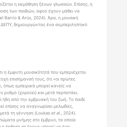
ρίζεται η εκμάθηση ξένων γλωσσών. Επίσης, η
δοση των παιδιών, αφού έχουν μάθει να
l Barrio & Arús, 2024). Άρα, η μουσική
ε ΔΕΠΥ, δημιουργώντας ένα συμπεριληπτικό
 ότι η έμφυτη μουσικότητά που εμπεριέχεται
οχη επισήμανσή τους, ότι «οι πρώτες
ε, όπως εμπειρικά μπορεί κανείς να
ο ρυθμό (χορεύει) και μετά περπατάει.
ί ήδη από την εμβρυακή του ζωή. Το παιδί
εί επίσης να αναγνωρίσει μελωδίες,
 μετά τη γέννηση (Loukas
et
al
., 2024).
υπώματα μνήμης στο έμβρυο, τα οποία
η έκθεση σε ήχους μπορεί να έχει