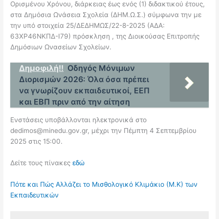
Ορισμένου Χρόνου, διάρκειας έως ενός (1) διδακτικού έτους,
στα Δημόσια Ωνάσεια Σχολεία (ΔΗΜ.Ω.Σ.) σύμφωνα την με
την υπό στοιχεία 25/ΔΕΔΗΜΩΣ/22-8-2025 (ΑΔΑ:
63ΧΡ46ΝΚΠΔ-Ι79) πρόσκληση , της Διοικούσας Επιτροπής
Δημόσιων Ωνασείων Σχολείων.
Δημοφιλή!!
Οδηγός Μόνιμων
Διορισμών 2026: Όλα όσα πρέπει
να γνωρίζουν εκπαιδευτικοί, ΕΕΠ
και ΕΒΠ πριν από την αίτηση
Ενστάσεις υποβάλλονται ηλεκτρονικά στο
dedimos@minedu.gov.gr, μέχρι την Πέμπτη 4 Σεπτεμβρίου
2025 στις 15:00.
Δείτε τους πίνακες
εδώ
Πότε και Πώς Αλλάζει το Μισθολογικό Κλιμάκιο (Μ.Κ) των
Εκπαιδευτικών