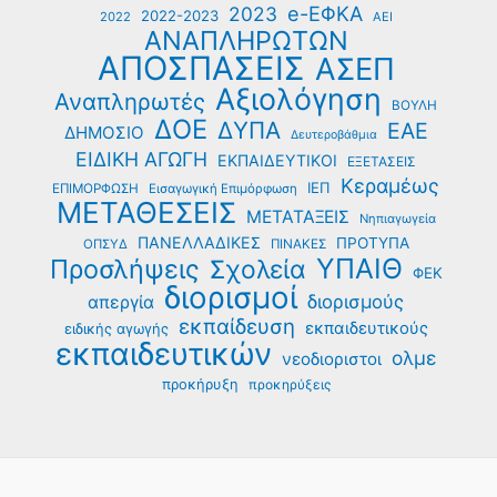
e-ΕΦΚΑ
2023
2022-2023
2022
ΑΕΙ
ΑΝΑΠΛΗΡΩΤΩΝ
ΑΠΟΣΠΑΣΕΙΣ
ΑΣΕΠ
Αξιολόγηση
Αναπληρωτές
ΒΟΥΛΗ
ΔΟΕ
ΔΥΠΑ
ΕΑΕ
ΔΗΜΟΣΙΟ
Δευτεροβάθμια
ΕΙΔΙΚΗ ΑΓΩΓΗ
ΕΚΠΑΙΔΕΥΤΙΚΟΙ
ΕΞΕΤΑΣΕΙΣ
Κεραμέως
ΙΕΠ
ΕΠΙΜΟΡΦΩΣΗ
Εισαγωγική Επιμόρφωση
ΜΕΤΑΘΕΣΕΙΣ
ΜΕΤΑΤΑΞΕΙΣ
Νηπιαγωγεία
ΠΑΝΕΛΛΑΔΙΚΕΣ
ΠΡΟΤΥΠΑ
ΟΠΣΥΔ
ΠΙΝΑΚΕΣ
ΥΠΑΙΘ
Προσλήψεις
Σχολεία
ΦΕΚ
διορισμοί
διορισμούς
απεργία
εκπαίδευση
εκπαιδευτικούς
ειδικής αγωγής
εκπαιδευτικών
ολμε
νεοδιοριστοι
προκήρυξη
προκηρύξεις