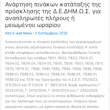
Ανάρτηση πινάκων κατάταξης της
πρόσκλησης της Δ.Ε.ΔΗΜ.Ω.Σ. για
αναπληρωτές πλήρους ή
μειωμένου ωραρίου
Από
E-wall News
/
2 Σεπτεμβρίου 2025
Aνακοινώνονται οι πίνακες κατάταξης των εγγεγραμμένων
στους τελικούς αξιολογικούς πίνακες κατάταξης Α΄ κατά
κλάδο υποψήφιων εκπαιδευτικών δευτεροβάθμιας Γενικής
Εκπαίδευσης των κλάδων ΠΕ01, ΠΕ02, ΠΕ03, ΠΕ04.01,
ΠΕ04.02, ΠΕ04.04, ΠΕ04.05, ΠΕ05, ΠΕ06, ΠΕ07, ΠΕ08, ΠΕ11,
ΠΕ78, ΠΕ79.01, ΠΕ80, ΠΕ81, ΠΕ82, ΠΕ83, ΠΕ84, ΠΕ85, ΠΕ86,
ΠΕ88.01, ΠΕ88.02, ΠΕ88.03, ΠΕ88.04, ΠΕ88.05, ΠΕ89.01,
ΠΕ89.02 και ΤΕ16 της Προκήρυξης του Α.Σ.Ε.Π. 1ΓΕ/2023,
2ΓΕ/2023 και 1ΓΤ/2024 (Γ΄ 1851/2024, διορθ. σφάλματος Γ΄
2024/2024, Γ’ 2415/2024, Γ’ 2416/2024 και Γ’ 2362/2025
αντιστοίχως, όπως ισχύουν) οι οποίοι εκδήλωσαν ενδιαφέρον
για την πρόσληψή τους ως αναπληρωτών, πλήρους ή/και
μειωμένου ωραρίου, με σχέση εργασίας Ιδιωτικού Δικαίου