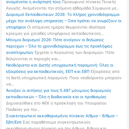
αναμένεται η ανάρτησή τους
Προσωρινοί πίνακες Γενικής
Αγωγής: Αναμένονται την επόμενη εβδομάδα Σύμφωνα με…
Διορισμοί Εκπαιδευτικών 2026: Το πλήρες χρονοδιάγραμμα
μέχρι την ανάληψη υπηρεσίας – Όσα πρέπει να γνωρίζουν οι
υποψήφιοι
Οι επόμενες ημέρες θεωρούνται ιδιαίτερα
κρίσιμες για χιλιάδες υποψήφιους εκπαιδευτικούς…
Μόνιμοι διορισμοί 2026: Πότε ανοίγουν οι δηλώσεις
περιοχών – Όλο το χρονοδιάγραμμα έως τις προσλήψεις
αναπληρωτών
Έρχεται ο Αύγουστος των διορισμών: Πότε
δηλώνονται οι περιοχές και…
Νεοδιόριστοι και Διετής υποχρεωτική παραμονή: Όλες οι
εξαιρέσεις για εκπαιδευτικούς, ΕΕΠ και ΕΒΠ
Εξαιρέσεις από
τη διετή υποχρεωτική παραμονή: Ποιοι νεοδιόριστοι μπορούν
να…
Άνοιξαν οι αιτήσεις για τους 5.487 μόνιμους διορισμούς
εκπαιδευτικών – Όλη η διαδικασία και οι προθεσμίες
Δημοσιεύθηκε στο ΦΕΚ η πρόσκληση του Υπουργείου
Παιδείας για την…
Συγκεντρωτικοί εκκαθαρισμένοι πίνακες Α/θμια – Β/θμια –
Εβπ/Εεπ
Σας παραθέτουμε συγκεντρωτικούς
εκκαθαρισμένους πίνακες για την Α/θμια, Β/θμια και…