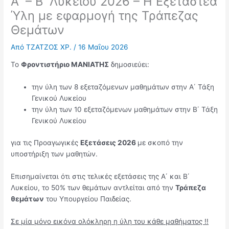
Α΄ – Β΄ Λυκείου 2026 – Η Εξεταστέα
Ύλη με εφαρμογή της Τράπεζας
Θεμάτων
Από
ΤΖΑΤΖΟΣ ΧΡ.
/
16 Μαΐου 2026
Το
Φροντιστήριο ΜΑΝΙΑΤΗΣ
δημοσιεύει:
την ύλη των 8 εξεταζόμενων μαθημάτων στην Α΄ Τάξη
Γενικού Λυκείου
την ύλη των 10 εξεταζόμενων μαθημάτων στην Β΄ Τάξη
Γενικού Λυκείου
για τις Προαγωγικές
Εξετάσεις 2026
με σκοπό την
υποστήριξη των μαθητών.
Επισημαίνεται ότι στις τελικές εξετάσεις της Α΄ και Β΄
Λυκείου, το 50% των θεμάτων αντλείται από την
Τράπεζα
θεμάτων
του Υπουργείου Παιδείας.
Σε μία μόνο εικόνα ολόκληρη η ύλη του κάθε μαθήματος !!