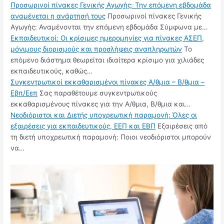
Προσωρινοί πίνακες Γενικής Αγωγής: Την επόμενη εβδομάδα
αναμένεται η ανάρτησή τους
Προσωρινοί πίνακες Γενικής
Αγωγής: Αναμένονται την επόμενη εβδομάδα Σύμφωνα με…
Εκπαιδευτικοί: Οι κρίσιμες ημερομηνίες για πίνακες ΑΣΕΠ,
μόνιμους διορισμούς και προσλήψεις αναπληρωτών
Το
επόμενο διάστημα θεωρείται ιδιαίτερα κρίσιμο για χιλιάδες
εκπαιδευτικούς, καθώς…
Συγκεντρωτικοί εκκαθαρισμένοι πίνακες Α/θμια – Β/θμια –
Εβπ/Εεπ
Σας παραθέτουμε συγκεντρωτικούς
εκκαθαρισμένους πίνακες για την Α/θμια, Β/θμια και…
Νεοδιόριστοι και Διετής υποχρεωτική παραμονή: Όλες οι
εξαιρέσεις για εκπαιδευτικούς, ΕΕΠ και ΕΒΠ
Εξαιρέσεις από
τη διετή υποχρεωτική παραμονή: Ποιοι νεοδιόριστοι μπορούν
να…