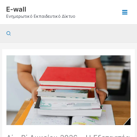
Μετάβαση
E-wall
στο
Ενημερωτικό Εκπαιδευτικό Δίκτυο
περιεχόμενο
Αναζήτηση