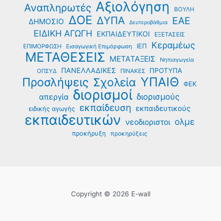
Αξιολόγηση
Αναπληρωτές
ΒΟΥΛΗ
ΔΟΕ
ΔΥΠΑ
ΕΑΕ
ΔΗΜΟΣΙΟ
Δευτεροβάθμια
ΕΙΔΙΚΗ ΑΓΩΓΗ
ΕΚΠΑΙΔΕΥΤΙΚΟΙ
ΕΞΕΤΑΣΕΙΣ
Κεραμέως
ΙΕΠ
ΕΠΙΜΟΡΦΩΣΗ
Εισαγωγική Επιμόρφωση
ΜΕΤΑΘΕΣΕΙΣ
ΜΕΤΑΤΑΞΕΙΣ
Νηπιαγωγεία
ΠΑΝΕΛΛΑΔΙΚΕΣ
ΠΡΟΤΥΠΑ
ΟΠΣΥΔ
ΠΙΝΑΚΕΣ
ΥΠΑΙΘ
Προσλήψεις
Σχολεία
ΦΕΚ
διορισμοί
διορισμούς
απεργία
εκπαίδευση
εκπαιδευτικούς
ειδικής αγωγής
εκπαιδευτικών
ολμε
νεοδιοριστοι
προκήρυξη
προκηρύξεις
Copyright © 2026 E-wall