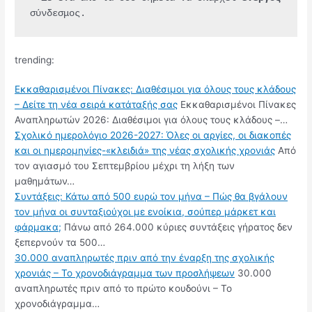
σύνδεσμος.
trending:
Εκκαθαρισμένοι Πίνακες: Διαθέσιμοι για όλους τους κλάδους
– Δείτε τη νέα σειρά κατάταξής σας
Εκκαθαρισμένοι Πίνακες
Αναπληρωτών 2026: Διαθέσιμοι για όλους τους κλάδους –…
Σχολικό ημερολόγιο 2026-2027: Όλες οι αργίες, οι διακοπές
και οι ημερομηνίες-«κλειδιά» της νέας σχολικής χρονιάς
Από
τον αγιασμό του Σεπτεμβρίου μέχρι τη λήξη των
μαθημάτων…
Συντάξεις: Κάτω από 500 ευρώ τον μήνα – Πώς θα βγάλουν
τον μήνα οι συνταξιούχοι με ενοίκια, σούπερ μάρκετ και
φάρμακα;
Πάνω από 264.000 κύριες συντάξεις γήρατος δεν
ξεπερνούν τα 500…
30.000 αναπληρωτές πριν από την έναρξη της σχολικής
χρονιάς – Το χρονοδιάγραμμα των προσλήψεων
30.000
αναπληρωτές πριν από το πρώτο κουδούνι – Το
χρονοδιάγραμμα…