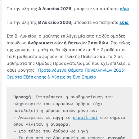
Για την ύλη της
Α Λυκείου 2026
, μπορείτε να πατήσετε
εδώ
Για την ύλη της
Β Λυκείου 2026
, μπορείτε να πατήσετε
εδώ
Στη Β΄ Λυκείου, ο μαθητής επιλέγει μία από τις δύο ομάδες
σπουδών:
Ανθρωπιστικών ή Θετικών Σπουδών
. Στο τέλος
της χρονιάς, οι μαθητές θα εξεταστούν σε 6 + 2 μαθήματα.
Τα 6 μαθήματα αφορούν σε Γενικής Παιδείας και τα 2 σε
μαθήματα της Ομάδας Προσανατολισμού που έχει επιλέξει ο
κάθε μαθητής.
Προτεινόμενα Θέματα Πανελληνίων 2025:
Θέματα Εξάσκησης & Λύσεις σε Ένα Σημείο
Προσοχή!
 Επιτρέπεται η αναδημοσίευση των 
πληροφοριών του παραπάνω άρθρου (όχι 
αυτολεξεί) ή μέρους αυτών μόνο αν:
– Αναφέρεται ως 
πηγή 
το 
e-wall.net
 στο σημείο 
όπου γίνεται η αναφορά.
– Στο τέλος του άρθρου ως Πηγή.
– Σε ένα από τα δύο σημεία να υπάρχει 
ενεργός 