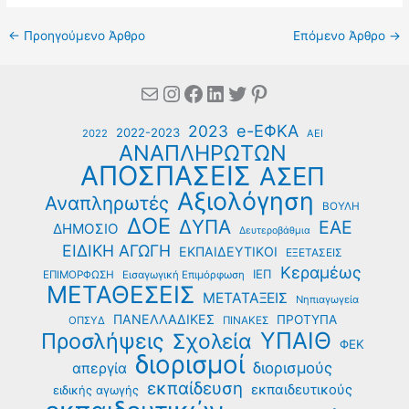
←
Προηγούμενο Άρθρο
Επόμενο Άρθρο
→
Mail
Instagram
Facebook
Linkedin
Twitter
Pinterest
e-ΕΦΚΑ
2023
2022-2023
2022
ΑΕΙ
ΑΝΑΠΛΗΡΩΤΩΝ
ΑΠΟΣΠΑΣΕΙΣ
ΑΣΕΠ
Αξιολόγηση
Αναπληρωτές
ΒΟΥΛΗ
ΔΟΕ
ΔΥΠΑ
ΕΑΕ
ΔΗΜΟΣΙΟ
Δευτεροβάθμια
ΕΙΔΙΚΗ ΑΓΩΓΗ
ΕΚΠΑΙΔΕΥΤΙΚΟΙ
ΕΞΕΤΑΣΕΙΣ
Κεραμέως
ΙΕΠ
ΕΠΙΜΟΡΦΩΣΗ
Εισαγωγική Επιμόρφωση
ΜΕΤΑΘΕΣΕΙΣ
ΜΕΤΑΤΑΞΕΙΣ
Νηπιαγωγεία
ΠΑΝΕΛΛΑΔΙΚΕΣ
ΠΡΟΤΥΠΑ
ΟΠΣΥΔ
ΠΙΝΑΚΕΣ
ΥΠΑΙΘ
Προσλήψεις
Σχολεία
ΦΕΚ
διορισμοί
διορισμούς
απεργία
εκπαίδευση
εκπαιδευτικούς
ειδικής αγωγής