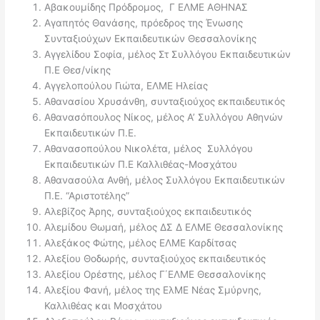
Αβακουμίδης Πρόδρομος, Γ ΕΛΜΕ ΑΘΗΝΑΣ
Αγαπητός Θανάσης, πρόεδρος της Ένωσης
Συνταξιούχων Εκπαιδευτικών Θεσσαλονίκης
Αγγελίδου Σοφία, μέλος Στ Συλλόγου Εκπαιδευτικών
Π.Ε Θεσ/νίκης
Αγγελοπούλου Γιώτα, ΕΛΜΕ Ηλείας
Αθανασίου Χρυσάνθη, συνταξιούχος εκπαιδευτικός
Αθανασόπουλος Νίκος, μέλος Α’ Συλλόγου Αθηνών
Εκπαιδευτικών Π.Ε.
Αθανασοπούλου Νικολέτα, μέλος Συλλόγου
Εκπαιδευτικών Π.Ε Καλλιθέας-Μοσχάτου
Αθανασούλα Ανθή, μέλος Συλλόγου Εκπαιδευτικών
Π.Ε. “Αριστοτέλης”
Αλεβίζος Άρης, συνταξιούχος εκπαιδευτικός
Αλεμίδου Θωμαή, μέλος ΔΣ Δ ΕΛΜΕ Θεσσαλονίκης
Αλεξάκος Φώτης, μέλος ΕΛΜΕ Καρδίτσας
Αλεξίου Θοδωρής, συνταξιούχος εκπαιδευτικός
Αλεξίου Ορέστης, μέλος Γ΄ΕΛΜΕ Θεσσαλονίκης
Αλεξίου Φανή, μέλος της ΕλΜΕ Νέας Σμύρνης,
Καλλιθέας και Μοσχάτου