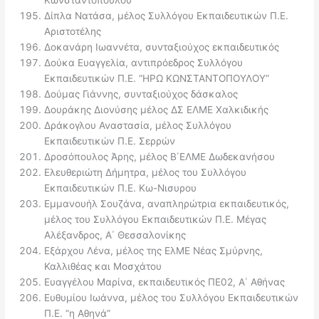
Δίπλα Νατάσα, μέλος Συλλόγου Εκπαιδευτικών Π.Ε.
Αριστοτέλης
Δοκανάρη Ιωαννέτα, συνταξιούχος εκπαιδευτικός
Δούκα Ευαγγελία, αντιπρόεδρος Συλλόγου
Εκπαιδευτικών Π.Ε. “ΗΡΩ ΚΩΝΣΤΑΝΤΟΠΟΥΛΟΥ”
Δούμας Γιάννης, συνταξιούχος δάσκαλος
Δουράκης Διονύσης μέλος ΔΣ ΕΛΜΕ Χαλκιδικής
Δράκογλου Αναστασία, μέλος Συλλόγου
Εκπαιδευτικών Π.Ε. Σερρών
Δροσόπουλος Άρης, μέλος Β΄ΕΛΜΕ Δωδεκανήσου
Ελευθεριώτη Δήμητρα, μέλος του Συλλόγου
Εκπαιδευτικών Π.Ε. Κω-Νισυρου
Εμμανουήλ Σουζάνα, αναπληρώτρια εκπαιδευτικός,
μέλος του Συλλόγου Εκπαιδευτικών Π.Ε. Μέγας
Αλέξανδρος, Α΄ Θεσσαλονίκης
Εξάρχου Λένα, μέλος της ΕλΜΕ Νέας Σμύρνης,
Καλλιθέας και Μοσχάτου
Ευαγγέλου Μαρίνα, εκπαιδευτικός ΠΕ02, Α΄ Αθήνας
Ευθυμίου Ιωάννα, μέλος του Συλλόγου Εκπαιδευτικών
Π.Ε. “η Αθηνά”