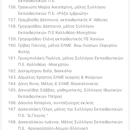
Εκπαιδευτικών Π.Ε.
Γραικιώτη Μαρία Αικατερίνη, μέλος Συλλόγου
Εκπαιδευτικών Π.Ε. «Ρόζα Ιμβριώτη»
Γραμβούδη Δέσποινα, εκπαιδευτικός Α΄ Αθήνας
Γρηγοριάδου Δέσποινα, μέλος Συλλόγου
Εκπαιδευτικών Π.Ε Καλλιθέας-Μοσχάτου
Γρηγοριάδου Ελένη εκπαιδευτικός ΠΕ Χανίων
Γρίβας Γιάννης, μέλος ΕΛΜΕ Άνω Λιοσίων Ζεφυρίου
Φυλής
Γρυσμπολάκη Πωλίνα, μέλος Συλλόγου Εκπαιδευτικών
Π.Ε. Καλλιθέας -Μοσχάτου
Δαλαμήτρου Βαΐα, δασκάλα
Δάμαλος Χρήστος ΕΛΜΕ Ικαρίας & Φούρνων
Δάνη Άννα, Μέλος Δ’ ΕΛΜΕ Θεσσαλονίκης
Δανιηλίδης Σάββας, μαθηματικός, Σύλλογος Ιδιωτικών
Εκπαιδευτικών Πάτρας
Δάουλα Κατερίνα, συνταξιούχος εκ/κός
Δασκαλάκη Όλγα, μέλος του Συλλόγου Εκπαιδευτικών
Π.Ε. “Δ.Γληνός “
Δασκαλάκου Ιωάννα, Μέλος Συλλόγου Εκπαιδευτικών
Π.Ε. Αργυρούπολη-Άλιμος-Ελληνικό