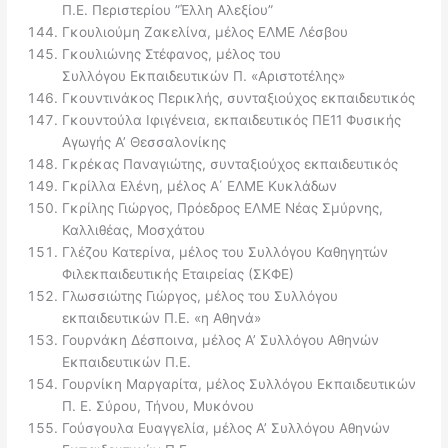
Π.Ε. Περιστερίου ”Έλλη Αλεξίου”
Γκουλιούμη Ζακελίνα, μέλος ΕΛΜΕ Λέσβου
Γκουλιώνης Στέφανος, μέλος του
Συλλόγου Εκπαιδευτικών Π. «Αριστοτέλης»
Γκουντινάκος Περικλής, συνταξιούχος εκπαιδευτικός
Γκουντούλα Ιφιγένεια, εκπαιδευτικός ΠΕ11 Φυσικής
Αγωγής Α’ Θεσσαλονίκης
Γκρέκας Παναγιώτης, συνταξιούχος εκπαιδευτικός
Γκρίλλα Ελένη, μέλος Α΄ ΕΛΜΕ Κυκλάδων
Γκρίλης Γιώργος, Πρόεδρος ΕΛΜΕ Νέας Σμύρνης,
Καλλιθέας, Μοσχάτου
Γλέζου Κατερίνα, μέλος του Συλλόγου Καθηγητών
Φιλεκπαιδευτικής Εταιρείας (ΣΚΦΕ)
Γλωσσιώτης Γιώργος, μέλος του Συλλόγου
εκπαιδευτικών Π.Ε. «η Αθηνά»
Γουρνάκη Δέσποινα, μέλος Α’ Συλλόγου Αθηνών
Εκπαιδευτικών Π.Ε.
Γουρνίκη Μαργαρίτα, μέλος Συλλόγου Εκπαιδευτικών
Π. Ε. Σύρου, Τήνου, Μυκόνου
Γούσγουλα Ευαγγελία, μέλος Α’ Συλλόγου Αθηνών