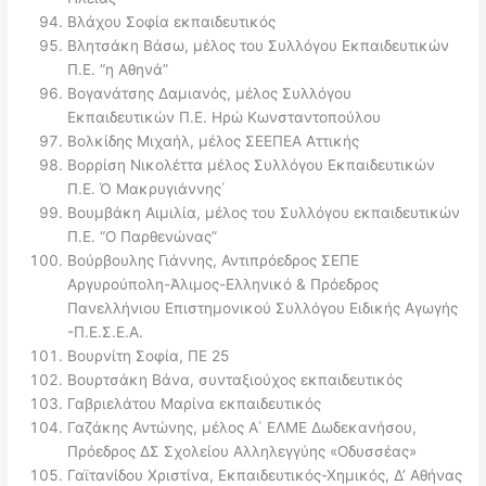
Βλάχου Σοφία εκπαιδευτικός
Βλητσάκη Βάσω, μέλος του Συλλόγου Εκπαιδευτικών
Π.Ε. “η Αθηνά”
Βογανάτσης Δαμιανός, μέλος Συλλόγου
Εκπαιδευτικών Π.Ε. Ηρώ Κωνσταντοπούλου
Βολκίδης Μιχαήλ, μέλος ΣΕΕΠΕΑ Αττικής
Βορρίση Νικολέττα μέλος Συλλόγου Εκπαιδευτικών
Π.Ε. Ό Μακρυγιάννης΄
Βουμβάκη Αιμιλία, μέλος του Συλλόγου εκπαιδευτικών
Π.Ε. “Ο Παρθενώνας”
Βούρβουλης Γιάννης, Αντιπρόεδρος ΣΕΠΕ
Αργυρούπολη-Άλιμος-Ελληνικό & Πρόεδρος
Πανελλήνιου Επιστημονικού Συλλόγου Ειδικής Αγωγής
-Π.Ε.Σ.Ε.Α.
Βουρνίτη Σοφία, ΠΕ 25
Βουρτσάκη Βάνα, συνταξιούχος εκπαιδευτικός
Γαβριελάτου Μαρίνα εκπαιδευτικός
Γαζάκης Αντώνης, μέλος Α΄ ΕΛΜΕ Δωδεκανήσου,
Πρόεδρος ΔΣ Σχολείου Αλληλεγγύης «Οδυσσέας»
Γαϊτανίδου Χριστίνα, Εκπαιδευτικός-Χημικός, Δ’ Αθήνας