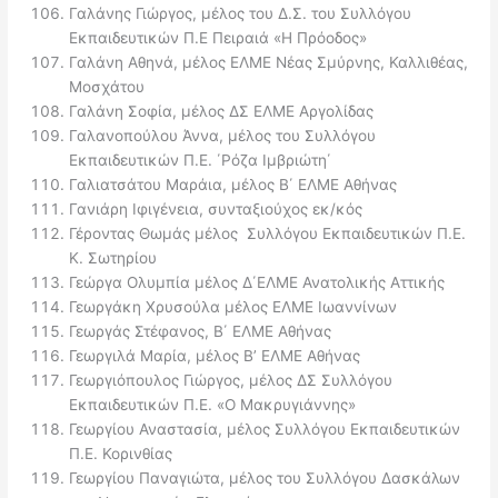
Γαλάνης Γιώργος, μέλος του Δ.Σ. του Συλλόγου
Εκπαιδευτικών Π.Ε Πειραιά «Η Πρόοδος»
Γαλάνη Αθηνά, μέλος ΕΛΜΕ Νέας Σμύρνης, Καλλιθέας,
Μοσχάτου
Γαλάνη Σοφία, μέλος ΔΣ ΕΛΜΕ Αργολίδας
Γαλανοπούλου Άννα, μέλος του Συλλόγου
Εκπαιδευτικών Π.Ε. ΄Ρόζα Ιμβριώτη΄
Γαλιατσάτου Μαράια, μέλος Β΄ ΕΛΜΕ Αθήνας
Γανιάρη Ιφιγένεια, συνταξιούχος εκ/κός
Γέροντας Θωμάς μέλος Συλλόγου Εκπαιδευτικών Π.Ε.
Κ. Σωτηρίου
Γεώργα Ολυμπία μέλος Δ΄ΕΛΜΕ Ανατολικής Αττικής
Γεωργάκη Χρυσούλα μέλος ΕΛΜΕ Ιωαννίνων
Γεωργάς Στέφανος, Β΄ ΕΛΜΕ Αθήνας
Γεωργιλά Μαρία, μέλος Β’ ΕΛΜΕ Αθήνας
Γεωργιόπουλος Γιώργος, μέλος ΔΣ Συλλόγου
Εκπαιδευτικών Π.Ε. «Ο Μακρυγιάννης»
Γεωργίου Αναστασία, μέλος Συλλόγου Εκπαιδευτικών
Π.Ε. Κορινθίας
Γεωργίου Παναγιώτα, μέλος του Συλλόγου Δασκάλων