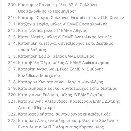
Κάσκαρης Γιάννης, μέλος ΔΣ Α΄ Συλλόγου
Θεσσαλονίκης «ο Προμηθέας»
Κάσσαρη Σοφία, Συλλόγου Εκπαιδευτικών Π.Ε. Χανίων
Κατζόγια Σοφία, μέλος Α’ ΕΛΜΕ Θεσσαλονίκης
Κατή Νάντια, μέλος Γ’ ΕΛΜΕ Αθήνας
Κάτου Μαρία, μέλος Δ’ ΕΛΜΕ Ανατολικής Αττικής
Κατωπόδη Κατερίνα, συνταξιούχος εκπαιδευτικός
πρωτοβάθμιας
Κατωπόδη Σοφία, μέλος ΕΛΜΕ Βοιωτίας
Κατσαβέλη Όλγα, μέλος Α΄ ΕΛΜΕ Δωδεκανήσου
Κατσαίτη Αντωνίνα, μέλος ΕΛΜΕ Ν. Σμύρνης,
Καλλιθέας, Μοσχάτου
Κατσαρού Κωνσταντίνα – Μαρία Ψυχολόγος
Κατσιαμπούρα Σούλα, συνταξιούχος εκπαιδευτικός
Κατσιγιάννη Ευδοκία, μέλος Β΄ΕΛΜΕ Αχαΐας
Κατσιγιάννης Αλέξανδρος, πρόεδρος Α΄ΕΛΜΕ Δυτικής
Αττικής (Περιστέρι)
Κάτσικας Χρήστος, συνταξιούχος εκπαιδευτικός
Κατσιόλα Λίνα, αναπληρώτρια, μέλος του Συλλόγου
Εκπαιδευτικών Π.Ε Αδαμάντιος Κοραής, Χίος