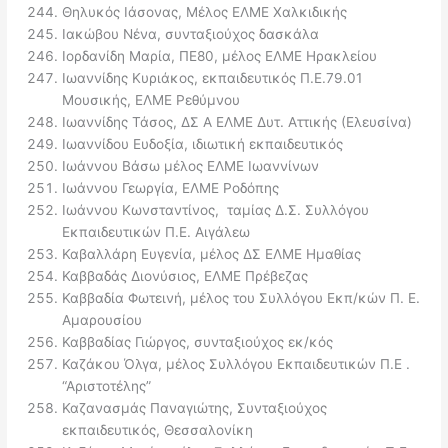
Θηλυκός Ιάσονας, Μέλος ΕΛΜΕ Χαλκιδικής
Ιακώβου Νένα, συνταξιούχος δασκάλα
Ιορδανίδη Μαρία, ΠΕ80, μέλος ΕΛΜΕ Ηρακλείου
Ιωαννίδης Κυριάκος, εκπαιδευτικός Π.Ε.79.01
Μουσικής, ΕΛΜΕ Ρεθύμνου
Ιωαννίδης Τάσος, ΔΣ Α ΕΛΜΕ Δυτ. Αττικής (Ελευσίνα)
Ιωαννίδου Ευδοξία, ιδιωτική εκπαιδευτικός
Ιωάννου Βάσω μέλος ΕΛΜΕ Ιωαννίνων
Ιωάννου Γεωργία, ΕΛΜΕ Ροδόπης
Ιωάννου Κωνσταντίνος, ταμίας Δ.Σ. Συλλόγου
Εκπαιδευτικών Π.Ε. Αιγάλεω
Καβαλλάρη Ευγενία, μέλος ΔΣ ΕΛΜΕ Ημαθίας
Καββαδάς Διονύσιος, ΕΛΜΕ Πρέβεζας
Καββαδία Φωτεινή, μέλος του Συλλόγου Εκπ/κών Π. Ε.
Αμαρουσίου
Καββαδίας Γιώργος, συνταξιούχος εκ/κός
Καζάκου Όλγα, μέλος Συλλόγου Εκπαιδευτικών Π.Ε .
“Αριστοτέλης”
Καζανασμάς Παναγιώτης, Συνταξιούχος
εκπαιδευτικός, Θεσσαλονίκη