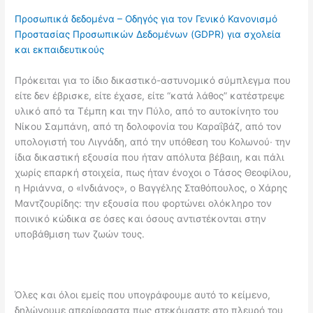
Προσωπικά δεδομένα – Οδηγός για τον Γενικό Κανονισμό
Προστασίας Προσωπικών Δεδομένων (GDPR) για σχολεία
και εκπαιδευτικούς
Πρόκειται για το ίδιο δικαστικό-αστυνομικό σύμπλεγμα που
είτε δεν έβρισκε, είτε έχασε, είτε “κατά λάθος” κατέστρεψε
υλικό από τα Τέμπη και την Πύλο, από το αυτοκίνητο του
Νίκου Σαμπάνη, από τη δολοφονία του Καραΐβάζ, από τον
υπολογιστή του Λιγνάδη, από την υπόθεση του Κολωνού∙ την
ίδια δικαστική εξουσία που ήταν απόλυτα βέβαιη, και πάλι
χωρίς επαρκή στοιχεία, πως ήταν ένοχοι ο Τάσος Θεοφίλου,
η Ηριάννα, ο «Ινδιάνος», ο Βαγγέλης Σταθόπουλος, ο Χάρης
Μαντζουρίδης: την εξουσία που φορτώνει ολόκληρο τον
ποινικό κώδικα σε όσες και όσους αντιστέκονται στην
υποβάθμιση των ζωών τους.
Όλες και όλοι εμείς που υπογράφουμε αυτό το κείμενο,
δηλώνουμε απερίφραστα πως στεκόμαστε στο πλευρό του