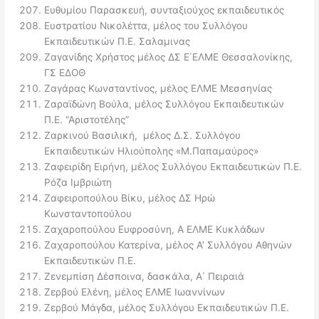
Ευθυμίου Παρασκευή, συνταξιούχος εκπαιδευτικός
Ευστρατίου Νικολέττα, μέλος του Συλλόγου
Εκπαιδευτικών Π.Ε. Σαλαμινας
Ζαγανίδης Χρήστος μέλος ΔΣ Ε΄ΕΛΜΕ Θεσσαλονίκης,
ΓΣ ΕΔΟΘ
Ζαγάρας Κωνσταντίνος, μέλος ΕΛΜΕ Μεσσηνίας
Ζαραϊδώνη Βούλα, μέλος Συλλόγου Εκπαιδευτικών
Π.Ε. “Αριστοτέλης”
Ζαρκινού Βασιλική, μέλος Δ.Σ. Συλλόγου
Εκπαιδευτικών Ηλιούπολης «Μ.Παπαμαύρος»
Ζαφειρίδη Ειρήνη, μέλος Συλλόγου Εκπαιδευτικών Π.Ε.
Ρόζα Ιμβριώτη
Ζαφειροπούλου Βίκυ, μέλος ΔΣ Ηρώ
Κωνσταντοπούλου
Ζαχαροπούλου Ευφροσύνη, Α ΕΛΜΕ Κυκλάδων
Ζαχαροπούλου Κατερίνα, μέλος Α’ Συλλόγου Αθηνών
Εκπαιδευτικών Π.Ε.
Ζενεμπίση Δέσποινα, δασκάλα, Α΄ Πειραιά
Ζερβού Ελένη, μέλος ΕΛΜΕ Ιωαννίνων
Ζερβού Μάγδα, μέλος Συλλόγου Εκπαιδευτικών Π.Ε.