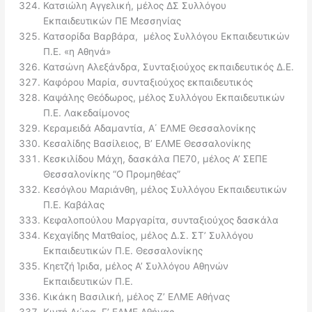
Κατσιώλη Αγγελική, μέλος ΔΣ Συλλόγου
Εκπαιδευτικών ΠΕ Μεσσηνίας
Κατσορίδα Βαρβάρα, μέλος Συλλόγου Εκπαιδευτικών
Π.Ε. «η Αθηνά»
Κατσώνη Αλεξάνδρα, Συνταξιούχος εκπαιδευτικός Δ.Ε.
Καφόρου Μαρία, συνταξιούχος εκπαιδευτικός
Καψάλης Θεόδωρος, μέλος Συλλόγου Εκπαιδευτικών
Π.Ε. Λακεδαίμονος
Κεραμειδά Αδαμαντία, Α΄ ΕΛΜΕ Θεσσαλονίκης
Κεσαλίδης Βασίλειος, Β’ ΕΛΜΕ Θεσσαλονίκης
Κεσκιλίδου Μάχη, δασκάλα ΠΕ70, μέλος Α’ ΣΕΠΕ
Θεσσαλονίκης “Ο Προμηθέας”
Κεσόγλου Μαριάνθη, μέλος Συλλόγου Εκπαιδευτικών
Π.Ε. Καβάλας
Κεφαλοπούλου Μαργαρίτα, συνταξιούχος δασκάλα
Κεχαγίδης Ματθαίος, μέλος Δ.Σ. ΣΤ’ Συλλόγου
Εκπαιδευτικών Π.Ε. Θεσσαλονίκης
Κηετζή Ίριδα, μέλος Α’ Συλλόγου Αθηνών
Εκπαιδευτικών Π.Ε.
Κικάκη Βασιλική, μέλος Ζ’ ΕΛΜΕ Αθήνας
Κιντή Δώρα, Γ’ ΕΛΜΕ Αθήνας