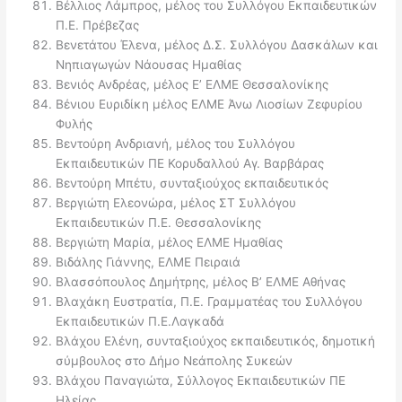
Βέλλιος Λάμπρος, μέλος του Συλλόγου Εκπαιδευτικών
Π.Ε. Πρέβεζας
Βενετάτου Έλενα, μέλος Δ.Σ. Συλλόγου Δασκάλων και
Νηπιαγωγών Νάουσας Ημαθίας
Βενιός Ανδρέας, μέλος Ε’ ΕΛΜΕ Θεσσαλονίκης
Βένιου Ευριδίκη μέλος ΕΛΜΕ Άνω Λιοσίων Ζεφυρίου
Φυλής
Βεντούρη Ανδριανή, μέλος του Συλλόγου
Εκπαιδευτικών ΠΕ Κορυδαλλού Αγ. Βαρβάρας
Βεντούρη Μπέτυ, συνταξιούχος εκπαιδευτικός
Βεργιώτη Ελεονώρα, μέλος ΣΤ Συλλόγου
Εκπαιδευτικών Π.Ε. Θεσσαλονίκης
Βεργιώτη Μαρία, μέλος ΕΛΜΕ Ημαθίας
Βιδάλης Γιάννης, ΕΛΜΕ Πειραιά
Βλασσόπουλος Δημήτρης, μέλος Β’ ΕΛΜΕ Αθήνας
Βλαχάκη Ευστρατία, Π.Ε. Γραμματέας του Συλλόγου
Εκπαιδευτικών Π.Ε.Λαγκαδά
Βλάχου Ελένη, συνταξιούχος εκπαιδευτικός, δημοτική
σύμβουλος στο Δήμο Νεάπολης Συκεών
Βλάχου Παναγιώτα, Σύλλογος Εκπαιδευτικών ΠΕ
Ηλείας