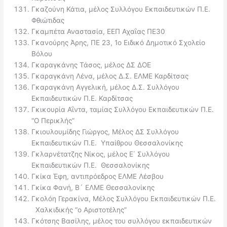
Γκαζούνη Κάτια, μέλος Συλλόγου Εκπαιδευτικών Π.Ε.
Φθιώτιδας
Γκαμπέτα Αναστασία, ΕΕΠ Αχαΐας ΠΕ30
Γκανούρης Άρης, ΠΕ 23, 1ο Ειδικό Δημοτικό Σχολείο
Βόλου
Γκαραγκάνης Τάσος, μέλος ΔΣ ΔΟΕ
Γκαραγκάνη Λένα, μέλος Δ.Σ. ΕΛΜΕ Καρδίτσας
Γκαραγκάνη Αγγελική, μέλος Δ.Σ. Συλλόγου
Εκπαιδευτικών Π.Ε. Καρδίτσας
Γκικουρία Αΐντα, ταμίας Συλλόγου Εκπαιδευτικών Π.Ε.
“Ο Περικλής”
Γκιουλουμίδης Γιώργος, Μέλος ΔΣ Συλλόγου
Εκπαιδευτικών Π.Ε. Υπαίθρου Θεσσαλονίκης
Γκλαρνέτατζης Νίκος, μέλος Ε΄ Συλλόγου
Εκπαιδευτικών Π.Ε. Θεσσαλονίκης
Γκίκα Έφη, αντιπρόεδρος ΕΛΜΕ Λέσβου
Γκίκα Φανή, Β´ ΕΛΜΕ Θεσσαλονίκης
Γκολόη Γερακίνα, Μέλος Συλλόγου Εκπαιδευτικών Π.Ε.
Χαλκιδικής “ο Αριστοτέλης”
Γκότσης Βασίλης, μέλος του συλλόγου εκπαιδευτικών