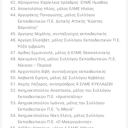
Αξούριστου Χαρίκλεια πρόεδρος ΕΛΜΕ Ημαθίας
Αποστολάτος Ηλίας, μέλος ΕΛΜΕ Ηλείας
Αργυράκης Παναγιώτης, μέλος Συλλόγου
Εκπαιδευτικών Π.Ε. Δυτικής Αττικής “Κώστας
Βάρναλης”
Αργύρης Μιχάλης, συνταξιούχος εκπαιδευτικός
Αργύρη Ελισάβετ, μέλος Συλλόγου Εκπαιδευτικών Π.Ε.
Ρόζα Ιμβριώτη
Αρίδας Εμμανουήλ, μέλος Δ ΕΛΜΕ Θεσσαλονίκης
Αρκομάνη Εύη, μέλος Συλλόγου Εκπαιδευτικών Π.Ε.
Νίκαιας – Πειραιά
Αρχοντούλη Βιβή συνταξιούχος εκπαιδευτικός
Ασβεστά Ειρήνη, μέλος ΔΣ Συλλόγου Καβάλας
Ασμής Λάζαρος, αντιπρόεδρος Ά ΕΛΜΕ ΚΥΚΛΑΔΩΝ
Ασημακοπούλου Αναστασία, μέλος του Συλλόγου
Εκπαιδευτικών Π.Ε. «Αριστοτέλης»
Ασημακοπούλου Ιωάννα, μέλος του Συλλόγου
Εκπαιδευτικών Π.Ε. “η Αθηνά”
Ασημακοπούλου Νίκη Ελένη, μέλος Συλλόγου
Εκπαιδευτικών Π.Ε. «Ο Μακρυγιάννης»
Ατζίδου Κατερίνα, μέλος Α ΕΛΜΕ Αθήνας