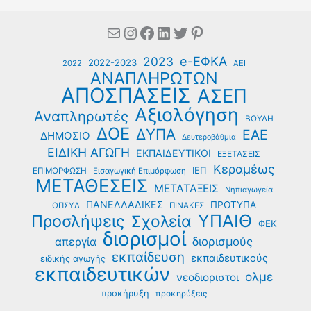
Mail
Instagram
Facebook
Linkedin
Twitter
Pinterest
e-ΕΦΚΑ
2023
2022-2023
2022
ΑΕΙ
ΑΝΑΠΛΗΡΩΤΩΝ
ΑΠΟΣΠΑΣΕΙΣ
ΑΣΕΠ
Αξιολόγηση
Αναπληρωτές
ΒΟΥΛΗ
ΔΟΕ
ΔΥΠΑ
ΕΑΕ
ΔΗΜΟΣΙΟ
Δευτεροβάθμια
ΕΙΔΙΚΗ ΑΓΩΓΗ
ΕΚΠΑΙΔΕΥΤΙΚΟΙ
ΕΞΕΤΑΣΕΙΣ
Κεραμέως
ΙΕΠ
ΕΠΙΜΟΡΦΩΣΗ
Εισαγωγική Επιμόρφωση
ΜΕΤΑΘΕΣΕΙΣ
ΜΕΤΑΤΑΞΕΙΣ
Νηπιαγωγεία
ΠΑΝΕΛΛΑΔΙΚΕΣ
ΠΡΟΤΥΠΑ
ΟΠΣΥΔ
ΠΙΝΑΚΕΣ
ΥΠΑΙΘ
Προσλήψεις
Σχολεία
ΦΕΚ
διορισμοί
διορισμούς
απεργία
εκπαίδευση
εκπαιδευτικούς
ειδικής αγωγής
εκπαιδευτικών
ολμε
νεοδιοριστοι
προκήρυξη
προκηρύξεις