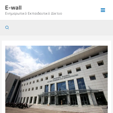
Μετάβαση
E-wall
στο
Ενημερωτικό Εκπαιδευτικό Δίκτυο
περιεχόμενο
Αναζήτηση