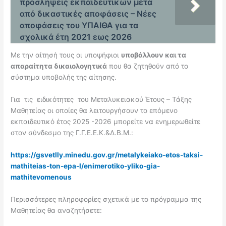
προσλήψεις εκπαιδευτικών μετά
από δικαστικές αποφάσεις – Νέες
αποφάσεις του ΥΠΑΙΘΑ για τα
σχολικά έτη 2021 εως 2026
Με την αίτησή τους οι υποψήφιοι
υποβάλλουν και τα
απαραίτητα δικαιολογητικά
που θα ζητηθούν από το
σύστημα υποβολής της αίτησης.
Για τις ειδικότητες του Μεταλυκειακού Έτους – Τάξης
Μαθητείας οι οποίες θα λειτουργήσουν το επόμενο
εκπαιδευτικό έτος 2025 -2026 μπορείτε να ενημερωθείτε
στον σύνδεσμο της Γ.Γ.Ε.Ε.Κ.&Δ.Β.Μ.:
https://gsvetlly.minedu.gov.gr/metalykeiako-etos-taksi-
mathiteias-ton-epa-l/enimerotiko-yliko-gia-
mathitevomenous
Περισσότερες πληροφορίες σχετικά με το πρόγραμμα της
Μαθητείας θα αναζητήσετε: