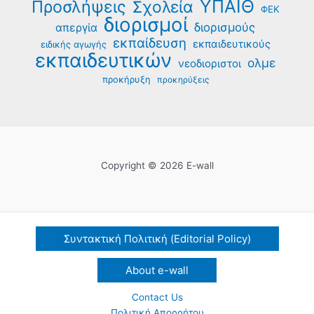
ΥΠΑΙΘ
Προσλήψεις
Σχολεία
ΦΕΚ
διορισμοί
διορισμούς
απεργία
εκπαίδευση
εκπαιδευτικούς
ειδικής αγωγής
εκπαιδευτικών
ολμε
νεοδιοριστοι
προκήρυξη
προκηρύξεις
Copyright © 2026 E-wall
Συντακτική Πολιτική (Editorial Policy)
About e-wall
Contact Us
Πολιτική Απορρήτου