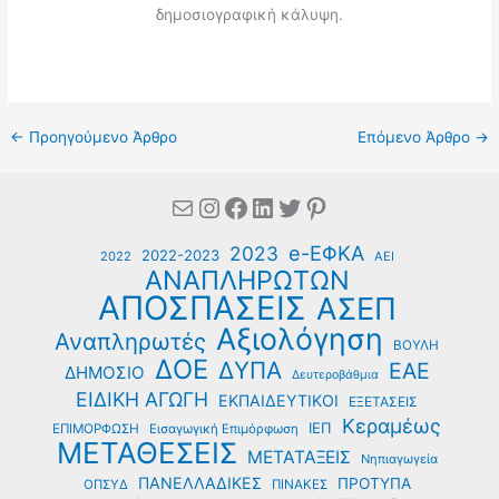
δημοσιογραφική κάλυψη.
←
Προηγούμενο Άρθρο
Επόμενο Άρθρο
→
Mail
Instagram
Facebook
Linkedin
Twitter
Pinterest
e-ΕΦΚΑ
2023
2022-2023
2022
ΑΕΙ
ΑΝΑΠΛΗΡΩΤΩΝ
ΑΠΟΣΠΑΣΕΙΣ
ΑΣΕΠ
Αξιολόγηση
Αναπληρωτές
ΒΟΥΛΗ
ΔΟΕ
ΔΥΠΑ
ΕΑΕ
ΔΗΜΟΣΙΟ
Δευτεροβάθμια
ΕΙΔΙΚΗ ΑΓΩΓΗ
ΕΚΠΑΙΔΕΥΤΙΚΟΙ
ΕΞΕΤΑΣΕΙΣ
Κεραμέως
ΙΕΠ
ΕΠΙΜΟΡΦΩΣΗ
Εισαγωγική Επιμόρφωση
ΜΕΤΑΘΕΣΕΙΣ
ΜΕΤΑΤΑΞΕΙΣ
Νηπιαγωγεία
ΠΑΝΕΛΛΑΔΙΚΕΣ
ΠΡΟΤΥΠΑ
ΟΠΣΥΔ
ΠΙΝΑΚΕΣ