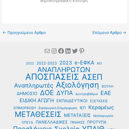
δημοσιογραφική κάλυψη.
←
Προηγούμενο Άρθρο
Επόμενο Άρθρο
→
Mail
Instagram
Facebook
Linkedin
Twitter
Pinterest
e-ΕΦΚΑ
2023
2022-2023
2022
ΑΕΙ
ΑΝΑΠΛΗΡΩΤΩΝ
ΑΠΟΣΠΑΣΕΙΣ
ΑΣΕΠ
Αξιολόγηση
Αναπληρωτές
ΒΟΥΛΗ
ΔΟΕ
ΔΥΠΑ
ΕΑΕ
ΔΗΜΟΣΙΟ
Δευτεροβάθμια
ΕΙΔΙΚΗ ΑΓΩΓΗ
ΕΚΠΑΙΔΕΥΤΙΚΟΙ
ΕΞΕΤΑΣΕΙΣ
Κεραμέως
ΙΕΠ
ΕΠΙΜΟΡΦΩΣΗ
Εισαγωγική Επιμόρφωση
ΜΕΤΑΘΕΣΕΙΣ
ΜΕΤΑΤΑΞΕΙΣ
Νηπιαγωγεία
ΠΑΝΕΛΛΑΔΙΚΕΣ
ΠΡΟΤΥΠΑ
ΟΠΣΥΔ
ΠΙΝΑΚΕΣ
ΥΠΑΙΘ
Προσλήψεις