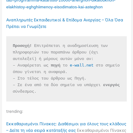
tab=proghramma-katartisis-10000-anerghon-dikaioukhon-
elakhistoy-eghghiimenoy-eisodimatos-kai-asteghon
Αναπληρωτές Εκπαιδευτικοί & Επίδομα Ανεργίας – Όλα Όσα
Πρέπει να Γνωρίζετε
Προσοχή!
 Επιτρέπεται η αναδημοσίευση των 
πληροφοριών του παραπάνω άρθρου (όχι 
αυτολεξεί) ή μέρους αυτών μόνο αν:
– Αναφέρεται ως 
πηγή 
το 
e-wall.net
 στο σημείο 
όπου γίνεται η αναφορά.
– Στο τέλος του άρθρου ως Πηγή.
– Σε ένα από τα δύο σημεία να υπάρχει 
ενεργός 
σύνδεσμος.
trending:
Εκκαθαρισμένοι Πίνακες: Διαθέσιμοι για όλους τους κλάδους
– Δείτε τη νέα σειρά κατάταξής σας
Εκκαθαρισμένοι Πίνακες