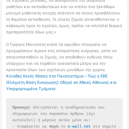
τις σχολικές μονάδες, να διασφαλίσει την ασφάλεια
μαθητών και εκπαιδευτικών και να στείλει ένα ξεκάθαρο
μήνυμα μηδενικής ανοχής απέναντι σε όσους προσβάλλουν
τη δημόσια εκπαίδευση. Οι υλικές ζημιές αποκαθίστανται· ο
σεβασμός προς το σχολείο, όμως, πρέπει να αποτελεί διαρκή
προτεραιότητα όλων μας.»
Ο Γιώργος Μανούσος καλεί τα αρμόδια υπουργεία να
προχωρήσουν άμεσα στις απαραίτητες ενέργειες, ώστε να
αποκατασταθούν οι ζημιές, να αποδοθούν ευθύνες όπου
υπάρχουν και να ληφθούν ουσιαστικά μέτρα για την
προστασία όλων των σχολικών μονάδων της χώρας.
Χιλιάδες Κενές Θέσεις στα Πανεπιστήμια – Πώς η ΕΒΕ
(Ελάχιστη Βάση Εισαγωγής) Οδηγεί σε Άδειες Αίθουσες και
Υπερφορτωμένα Τμήματα
Προσοχή!
 Επιτρέπεται η αναδημοσίευση των 
πληροφοριών του παραπάνω άρθρου (όχι 
αυτολεξεί) ή μέρους αυτών μόνο αν:
– Αναφέρεται ως 
πηγή 
το 
e-wall.net
 στο σημείο 