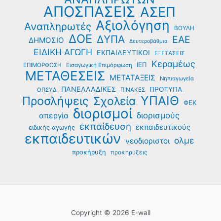
ΑΠΟΣΠΑΣΕΙΣ
ΑΣΕΠ
Αξιολόγηση
Αναπληρωτές
ΒΟΥΛΗ
ΔΟΕ
ΔΥΠΑ
ΕΑΕ
ΔΗΜΟΣΙΟ
Δευτεροβάθμια
ΕΙΔΙΚΗ ΑΓΩΓΗ
ΕΚΠΑΙΔΕΥΤΙΚΟΙ
ΕΞΕΤΑΣΕΙΣ
Κεραμέως
ΙΕΠ
ΕΠΙΜΟΡΦΩΣΗ
Εισαγωγική Επιμόρφωση
ΜΕΤΑΘΕΣΕΙΣ
ΜΕΤΑΤΑΞΕΙΣ
Νηπιαγωγεία
ΠΑΝΕΛΛΑΔΙΚΕΣ
ΠΡΟΤΥΠΑ
ΟΠΣΥΔ
ΠΙΝΑΚΕΣ
ΥΠΑΙΘ
Προσλήψεις
Σχολεία
ΦΕΚ
διορισμοί
διορισμούς
απεργία
εκπαίδευση
εκπαιδευτικούς
ειδικής αγωγής
εκπαιδευτικών
ολμε
νεοδιοριστοι
προκήρυξη
προκηρύξεις
Copyright © 2026 E-wall