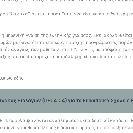
θρου 3 αντικαθίσταται, προστίθεται νέο εδάφιο και η δεύτερη
ιστη ή μηδενική γνώση της ελληνικής γλώσσας. Εκεί ακολουθείτ
) ωρών με δυνατότητα επιπλέον παροχής προγράμματος παράλλ
τικές ανάγκες των μαθητών στις Τ.Υ. Ι Ζ.Ε.Π., με απόφαση το
τάξης στα οποία παρέχεται παράλληλη διδασκαλία στο πλαίσι
αι ως εξής:
ίνακας Βιολόγων (ΠΕ04.04) για το Ευρωπαϊκό Σχολείο Βρ
Ε.Π. προσλαμβάνονται αναπληρωτές εκπαιδευτικοί κλάδου ΠΕ02
ίμενη νομοθεσία πλήρες διδακτικό ωράριο, το οποίο εξαντλού