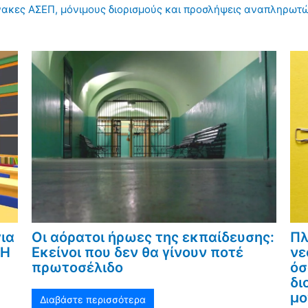
πίνακες ΑΣΕΠ, μόνιμους διορισμούς και προσλήψεις αναπληρωτ
ια
Οι αόρατοι ήρωες της εκπαίδευσης:
Πλ
«Η
Εκείνοι που δεν θα γίνουν ποτέ
νε
πρωτοσέλιδο
όσ
δι
μο
Διαβάστε περισσότερα