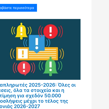
ιαβάστε περισσότερα
απληρωτές 2025-2026: Όλες οι
σεις, όλα τα στοιχεία και η
τίμηση για σχεδόν 50.000
οσλήψεις μέχρι το τέλος της
ονιάς 2026-2027