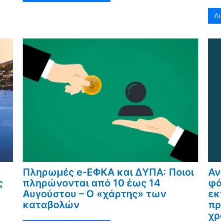
Δ
Πληρωμές e-ΕΦΚΑ και ΔΥΠΑ: Ποιοι
Αν
ς
πληρώνονται από 10 έως 14
φά
Αυγούστου – Ο «χάρτης» των
εκ
καταβολών
πρ
χρ