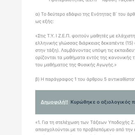
α) Το δεύτερο εδάφιο της Ενότητας Β΄ του άρ
ως εξής:
«Στις Τ.Υ. Ι Ζ.Ε.Π. φοιτούν μαθητές με ελάχ
ελληνικής γλώσσας διάρκειας δεκαπέντε (15
στην τάξη). Λαμβάνοντας υπόψη τις εκπαιδευ
ορίζονται τα μαθήματα εντός της κανονικής 
του μαθήματος της Φυσικής Αγωγής.»
β) Η παράγραφος 1 του άρθρου 5 αντικαθίστατ
Δημοφιλή!!
Κυρώθηκε ο αξιολογικός π
«1. Για τη στελέχωση των Τάξεων Υποδοχής Ζ.
απασχολούνται με το προβλεπόμενο από την κε