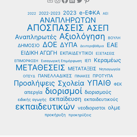
e-ΕΦΚΑ
2023
2022-2023
2022
ΑΕΙ
ΑΝΑΠΛΗΡΩΤΩΝ
ΑΠΟΣΠΑΣΕΙΣ
ΑΣΕΠ
Αξιολόγηση
Αναπληρωτές
ΒΟΥΛΗ
ΔΟΕ
ΔΥΠΑ
ΕΑΕ
ΔΗΜΟΣΙΟ
Δευτεροβάθμια
ΕΙΔΙΚΗ ΑΓΩΓΗ
ΕΚΠΑΙΔΕΥΤΙΚΟΙ
ΕΞΕΤΑΣΕΙΣ
Κεραμέως
ΙΕΠ
ΕΠΙΜΟΡΦΩΣΗ
Εισαγωγική Επιμόρφωση
ΜΕΤΑΘΕΣΕΙΣ
ΜΕΤΑΤΑΞΕΙΣ
Νηπιαγωγεία
ΠΑΝΕΛΛΑΔΙΚΕΣ
ΠΡΟΤΥΠΑ
ΟΠΣΥΔ
ΠΙΝΑΚΕΣ
ΥΠΑΙΘ
Προσλήψεις
Σχολεία
ΦΕΚ
διορισμοί
διορισμούς
απεργία
εκπαίδευση
εκπαιδευτικούς
ειδικής αγωγής
εκπαιδευτικών
ολμε
νεοδιοριστοι
προκήρυξη
προκηρύξεις