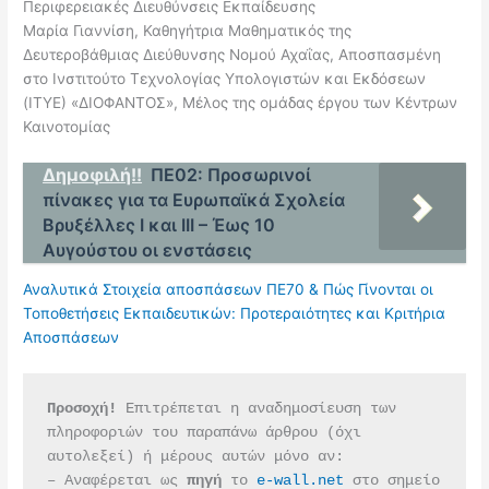
Περιφερειακές Διευθύνσεις Εκπαίδευσης
Μαρία Γιαννίση, Καθηγήτρια Μαθηματικός της
Δευτεροβάθμιας Διεύθυνσης Νομού Αχαΐας, Αποσπασμένη
στο Ινστιτούτο Τεχνολογίας Υπολογιστών και Εκδόσεων
(ΙΤΥΕ) «ΔΙΟΦΑΝΤΟΣ», Μέλος της ομάδας έργου των Κέντρων
Καινοτομίας
Δημοφιλή!!
ΠΕ02: Προσωρινοί
πίνακες για τα Ευρωπαϊκά Σχολεία
Βρυξέλλες Ι και ΙΙΙ – Έως 10
Αυγούστου οι ενστάσεις
Αναλυτικά Στοιχεία αποσπάσεων ΠΕ70 & Πώς Γίνονται οι
Τοποθετήσεις Εκπαιδευτικών: Προτεραιότητες και Κριτήρια
Αποσπάσεων
Προσοχή!
 Επιτρέπεται η αναδημοσίευση των 
πληροφοριών του παραπάνω άρθρου (όχι 
αυτολεξεί) ή μέρους αυτών μόνο αν:
– Αναφέρεται ως 
πηγή 
το 
e-wall.net
 στο σημείο 