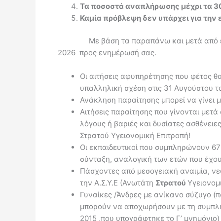
Τα ποσοστά αναπλήρωσης μέχρι τα 30
Καμία πρόβλεψη δεν υπάρχει για την 
Με βάση τα παραπάνω και μετά από ερ
2026 προς ενημέρωσή σας.
Οι αιτήσεις αφυπηρέτησης που φέτος θ
υπαλληλική σχέση στις 31 Αυγούστου το
Ανάκληση παραίτησης μπορεί να γίνει 
Αιτήσεις παραίτησης που γίνονται μετ
λόγους ή βαριές και δυσίατες ασθένει
Στρατού Υγειονομική Επιτροπή!
Οι εκπαιδευτικοί που συμπληρώνουν 67 
σύνταξη, αναλογική των ετών που έχου
Πάσχοντες από μεσογειακή αναιμία, νε
την Α.Σ.Υ.Ε (Ανωτάτη
Στρατού
Υγειονομ
Γυναίκες /Άνδρες με ανίκανο σύζυγο (
μπορούν να αποχωρήσουν με τη συμπλήρ
2015 ,που υπογράφτηκε το Γ’ μνημόνιο)