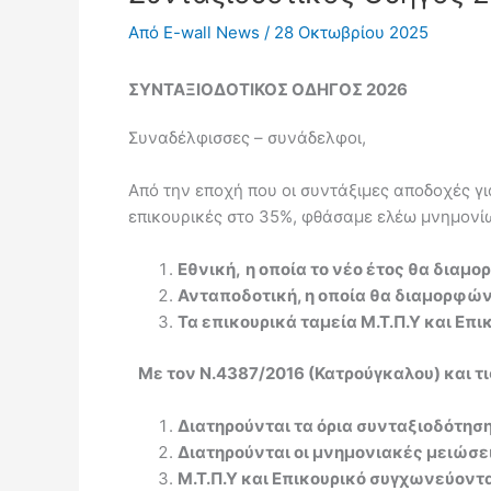
Από
E-wall News
/
28 Οκτωβρίου 2025
ΣΥΝΤΑΞΙΟΔΟΤΙΚΟΣ ΟΔΗΓΟΣ 2026
Συναδέλφισσες – συνάδελφοι,
Από την εποχή που οι συντάξιμες αποδοχές γι
επικουρικές στο 35%, φθάσαμε ελέω μνημονί
Εθνική,
η οποία το νέο έτος θα διαμ
Ανταποδοτική, η οποία θα διαμορφώνε
Τα επικουρικά ταμεία Μ.Τ.Π.Υ και Ε
Με τον Ν.4387/2016 (Κατρούγκαλου) και τι
Διατηρούνται τα όρια συνταξιοδότηση
Διατηρούνται οι μνημονιακές μειώσει
Μ.Τ.Π.Υ και Επικουρικό συγχωνεύοντα