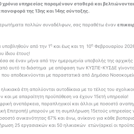
 χρόνια υπηρεσίας παραμένουν σταθερά και βελτιώνονται 
επαναφορά της 13ης και 14ης σύνταξης.
ωτήματα πολλών συναδέλφων, σας παραθέτω έναν
επικαι
η
η
α υποβληθούν από την 1
και έως και τη 10
Φεβρουαρίου 2026 
υ ίδιου έτους!
μέσα σε έναν μήνα από την ημερομηνία υποβολής της αρχικής 
ά από αυτό το διάστημα με απόφαση των ΚΥΣΠΕ-ΚΥΣΔΕ γίνοντα
ες που αποδεικνύονται με παραστατικά από Δημόσιο Νοσοκομεί
ηλικιακά έτη απολύονται αυτοδίκαια με το τέλος του σχολικο
ν και με απαραίτητη προϋπόθεση να έχουν 15ετή υπηρεσία!
φρική ανεπάρκεια, παραπληγικοί και άλλοι με ποσοστό αναπηρ
ική Επιτροπή) μπορούν με τη συμπλήρωση 15ετούς υπηρεσίας 
ποσοστό ανικανότητας 67% και άνω, ανίκανο για κάθε βιοπορι
ωση 25 εργασιακών και 50 ηλικιακών ετών(αρκεί οι προϋποθ