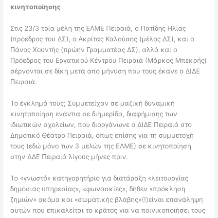
κινητοποίησης
Στις 23/3 τρία μέλη της ΕΛΜΕ Πειραιά, ο Πατίδης Ηλίας
(πρόεδρος του ΔΣ), ο Ακρίτας Καλούσης (μέλος ΔΣ), και ο
Πάνος Χουντής (πρώην Γραμματέας ΔΣ), αλλά και ο
Πρόεδρος του Εργατικού Κέντρου Πειραιά (Μάρκος Μπεκρής)
σέρνονται σε δίκη μετά από μήνυση που τους έκανε ο ΔΙΔΕ
Πειραιά.
Το έγκλημά τους; Συμμετείχαν σε μαζική δυναμική
κινητοποίηση ενάντια σε διημερίδα, διαφήμισης των
ιδιωτικών σχολείων, που διοργάνωνε ο ΔΙΔΕ Πειραιά στο
Δημοτικό Θέατρο Πειραιά, όπως επίσης για τη συμμετοχή
τους (εδώ μόνο των 3 μελών της ΕΛΜΕ) σε κινητοποίηση
στην ΔΔΕ Πειραιά λίγους μήνες πριν.
Το «γνωστό» κατηγορητήριο για διατάραξη «λειτουργίας
δημόσιας υπηρεσίας», «φωνασκίες», δήθεν «πρόκληση
ζημιών» ακόμα και «σωματικής βλάβης»(!)είναι επανάληψη
αυτών που επικαλείται το κράτος για να ποινικοποιήσει τους