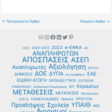
←
Προηγούμενο Άρθρο
Επόμενο Άρθρο
→
Mail
Instagram
Facebook
Linkedin
Twitter
Pinterest
e-ΕΦΚΑ
2023
2022-2023
2022
ΑΕΙ
ΑΝΑΠΛΗΡΩΤΩΝ
ΑΠΟΣΠΑΣΕΙΣ
ΑΣΕΠ
Αξιολόγηση
Αναπληρωτές
ΒΟΥΛΗ
ΔΟΕ
ΔΥΠΑ
ΕΑΕ
ΔΗΜΟΣΙΟ
Δευτεροβάθμια
ΕΙΔΙΚΗ ΑΓΩΓΗ
ΕΚΠΑΙΔΕΥΤΙΚΟΙ
ΕΞΕΤΑΣΕΙΣ
Κεραμέως
ΙΕΠ
ΕΠΙΜΟΡΦΩΣΗ
Εισαγωγική Επιμόρφωση
ΜΕΤΑΘΕΣΕΙΣ
ΜΕΤΑΤΑΞΕΙΣ
Νηπιαγωγεία
ΠΑΝΕΛΛΑΔΙΚΕΣ
ΠΡΟΤΥΠΑ
ΟΠΣΥΔ
ΠΙΝΑΚΕΣ
ΥΠΑΙΘ
Προσλήψεις
Σχολεία
ΦΕΚ
διορισμοί