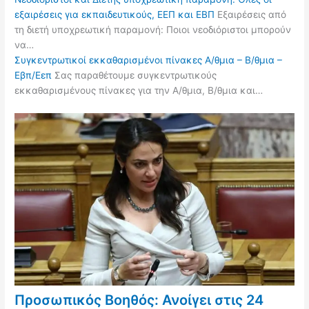
εξαιρέσεις για εκπαιδευτικούς, ΕΕΠ και ΕΒΠ
Εξαιρέσεις από
τη διετή υποχρεωτική παραμονή: Ποιοι νεοδιόριστοι μπορούν
να…
Συγκεντρωτικοί εκκαθαρισμένοι πίνακες Α/θμια – Β/θμια –
Εβπ/Εεπ
Σας παραθέτουμε συγκεντρωτικούς
εκκαθαρισμένους πίνακες για την Α/θμια, Β/θμια και…
Προσωπικός Βοηθός: Ανοίγει στις 24