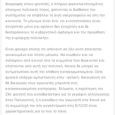
διαγραφές στους φοιτητές, ο πλήρως φασιστικοποιημένος
επίσημος πολιτικός λόγος, φαίνονται οι διαθέσεις του
συστήματος να επιβάλλει τη σιγή νεκροταφείου σε όλη την
κοινωνία. Το μήνυμα είναι ένα: «οι κινητοποιήσεις είναι
επιτρεπτές μόνο και εφόσον δεν ενοχλούν και δε
διαταράσσουν το κυβερνητικό αφήγημα και την προώθηση
της κυρίαρχης πολιτικής».
Είναι φανερό επίσης ότι απέναντι σε όλο αυτό απαιτείται
γενικευμένο και πλατύ μέτωπο. Να ενωθούν και να
παλέψουν από κοινού όλα τα κομμάτια που διώκονται και
πλήττονται από αυτή την πολιτική. Κανείς δε μπορεί να
αντιμετωπίσει αυτή την επίθεση κατακερματισμένα. Ούτε
φυσικά υπάρχει εμπιστοσύνη στην -αστική- δικαιοσύνη ότι
θα δικαιώσει τους αγωνιστές μπροστά στις
κατασκευασμένες κατηγορίες. Άλλωστε, η περίπτωση του
ΖΜ, φοιτητή που καταδικάστηκε για το γκράφιτι αλληλεγγύης
στην Παλαιστίνη, ή η καταδίκη του αγωνιστή στα Χανιά για
τη συμμετοχή του στη συγκέντρωση στις 6/12/20 είναι
χαρακτηριστικές για το που το πάνε.