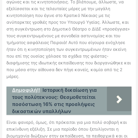
αγώνες και τις κινητοποιήσεις. Το βλέπουμε, άλλωστε, να
εξελίσσεται και τις τελευταίες μέρες με την μεγάλη
κινητοποίηση που έγινε στο Κρατικό Νίκαιας με τις
ανύπαρκτες γροθιές προς τον Υπουργό Υγείας. Άλλωστε, και
στη συγκέντρωση στο Δημοτικό Θέατρο ο ΔΙΔΕ «προσέγγισε»
τους συγκεντρωμένους με συνοδεία αστυνομίας και του
τμήματος ασφάλειας Πειραιά! Αυτό που σίγουρα ενόχλησε
ήταν ότι η κινητοποίηση των συγκεντρωμένων ήταν εκείνη
που επί της ουσίας χάλασε τα σχέδια της φιέστας-
διαφήμισης της ιδιωτικής εκπαίδευσης που διοργανώθηκε και
που μέσα στην αίθουσα δεν πήγε κανείς, καμία από τις 2
μέρες.
Δημοφιλή!!
Ιστορική δικαίωση για
τους πολύτεκνους: Θεσμοθετείται
ποσόστωση 16% στις προσλήψεις
δικαστικών υπαλλήλων
Είναι φανερό, όμως, ότι πρόκειται για μια πολύ σοβαρή και
επικίνδυνη εξέλιξη. Σε μια περίοδο όπου ξετυλίγονται η
βιομηχανία διώξεων στην εκπαίδευση, τα πειθαρχικά και οι