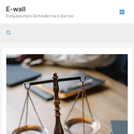
Μετάβαση
E-wall
στο
Ενημερωτικό Εκπαιδευτικό Δίκτυο
περιεχόμενο
Αναζήτηση