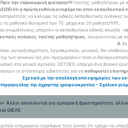
.
Πριν την «προσωρινή φοίτηση»!!!
του/της μαθητή/τριας με α
ΣΙΖΕΙ ότι η πρώτη ευθύνη αναφέρεται στον εκπαιδευτικό τ
αστηριότητες να καλύψει τις ειδικές εκπαιδευτικές ανάγκες 
ι το μαθητικό δυναμικό των ΤΕ μέχρι και 20 μαθητές!!!!!!!!,.
ει γνωμάτευσης, μπορούν οι εκπαιδευτικοί ειδικής αγωγής ν
α
ευτικές ανάγκες, του/της μαθητή/τριας,
ακυρώνοντας με απ
6.
Σε
πεία, αυτοεξυπηρέτηση, λογοθεραπεία, μουσική. Θα υποθέσουμ
όχι των γενικών (ας μην προχωρήσουν τόσο οι διευκρινιστικές 
οσωπικό στα γενικά σχολεία). ΩΣΤΟΣΟ, υπάρχει ένα βασικό ερ
ιήσουν οι αντίστοιχες ειδικότητες για να
καθοριστεί επιστημ
Σχετικά με την απαλλαγή από εφημερίες των ε
Κατάργηση όλης της άχρηστης γραφειοκρατίας – Σχολικά γεύ
»: Άλλοι απολύονται για εμπορική δραστηριότητα, άλλο
λία ΟΙΕΛΕ
 σχολείο ενημερώνει εγγράφως τους γονείς ότι «μέχρι να υπά