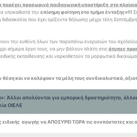
α παρέχει προσωρινά παιδαγωγική υποστήριξη στο πλαίσι
να υποκαθιστά την
επίσημη φοίτηση στο τμήμα ένταξης»!!!
Σε
κή διδασκαλία που έχει ορίζοντα δήλωσης μέχρι τέλη Σεπτέμβρη
άνουν την ευθύνη όλων των παραπάνω ενεργειών του σχολείο
έχρι σήμερα έργο τους, να μην βάλουν πλάτη στις
άτυπες προ
ιδικής εκπαίδευσης και ναρκοθετούν τα μορφωτικά δικαιώματ
έση και να καλύψουν τα μέλη τους συνδικαλιστικά, αξι
»: Άλλοι απολύονται για εμπορική δραστηριότητα, άλλο
λία ΟΙΕΛΕ
ς ειδικής αγωγής να ΑΠΟΣΥΡΕΙ ΤΩΡΑ τις ανυπόστατες και α