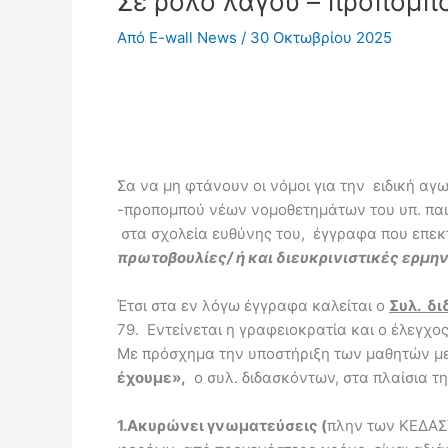
Σε ρόλο λαγού – προπομπ
Από
E-wall News
/
30 Οκτωβρίου 2025
Σα να μη φτάνουν οι νόμοι για την ειδική αγω
-προπομπού νέων νομοθετημάτων του υπ. παι
στα σχολεία ευθύνης του, έγγραφα που επεκτε
πρωτοβουλίες/ ή και διευκρινιστικές ερμηνε
Έτσι στα εν λόγω έγγραφα καλείται ο
Συλ. δ
79. Εντείνεται η γραφειοκρατία και ο έλεγχο
Με πρόσχημα την υποστήριξη των μαθητών με 
έχουμε»,
ο συλ. διδασκόντων, στα πλαίσια τ
1.
Ακυρώνει γνωματεύσεις (
πλην των ΚΕΔΑΣ