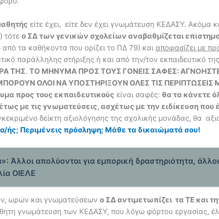
άφορο.
 μαθητής
είτε έχει, είτε δεν έχει γνωμάτευση ΚΕΔΑΣΥ. Ακόμα 
ο) τότε
ο ΣΔ των γενικών σχολείων αναβαθμίζεται επιστημο
 από τα καθήκοντα που ορίζει το ΠΔ 79) και
αποφασίζει με πρ
ευτικό παράλληλης στήριξης ή και από την/τον εκπαιδευτικό τ
ΡΑ ΤΗΣ
.
ΤΟ ΜΗΝΥΜΑ ΠΡΟΣ ΤΟΥΣ ΓΟΝΕΙΣ ΣΑΦΕΣ: ΑΓΝΟΗΣΤΕ 
ΑΙ, ΜΠΟΡΟΥΝ ΟΛΟΙ ΝΑ ΥΠΟΣΤΗΡΙΞΟΥΝ ΟΛΕΣ ΤΙΣ ΠΕΡΙΠΤΩΣΕΙΣ
υμα προς τους εκπαιδευτικούς
είναι σαφές:
θα τα κάνετε ό
έτως με τις γνωματεύσεις, ασχέτως με την ειδίκευση που έ
γκεκριμένο δείκτη αξιολόγησης της σχολικής μονάδας, θα αξιο
ής; Περιμένεις πρόσληψη; Μάθε τα δικαιώματά σου!
»: Άλλοι απολύονται για εμπορική δραστηριότητα, άλλο
λία ΟΙΕΛΕ
κών, ωρών και γνωματεύσεων
ο ΣΔ αντιμετωπίζει τα ΤΕ και 
πόθητη γνωμάτευση των ΚΕΔΑΣΥ, που λόγω φόρτου εργασίας, 