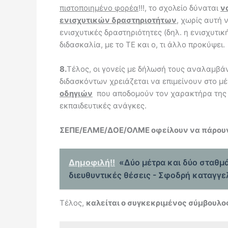
πιστοποιημένο φορέα
!!!, το σχολείο δύναται
ν
ενισχυτικών δραστηριοτήτων
, χωρίς αυτή 
ενισχυτικές δραστηριότητες (δηλ. η ενισχυτι
διδασκαλία, με το ΤΕ και ο, τι άλλο προκύψει.
8.
Τέλος, οι γονείς με δήλωσή τους αναλαμβ
διδασκόντων χρειάζεται να επιμείνουν στο μ
οδηγιών
που αποδομούν τον χαρακτήρα της ε
εκπαιδευτικές ανάγκες.
ΣΕΠΕ/ΕΛΜΕ/ΔΟΕ/ΟΛΜΕ οφείλουν να πάρουν θ
Δημοφιλή!!
«Δύο μέτρα και δύο σταθμά
διευθυντικές θέσεις - Σφοδρή καταγγε
Τέλος,
καλείται ο συγκεκριμένος σύμβουλο