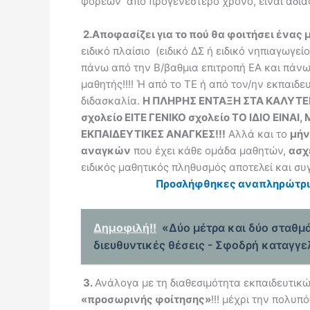
φορέων από προγενέστερο χρόνο, είναι αδι
2.
Αποφασίζει για το πού θα φοιτήσει ένας
ειδικό πλαίσιο (ειδικό ΔΣ ή ειδικό νηπιαγωγεί
πάνω από την Β/βαθμια επιτροπή ΕΑ και πάνω
μαθητής!!!! Ή από το ΤΕ ή από τον/ην εκπαιδ
διδασκαλία.
Η ΠΛΗΡΗΣ ΕΝΤΑΞΗ ΣΤΑ ΚΑΛΥΤΕ
σχολείο ΕΙΤΕ ΓΕΝΙΚΟ σχολείο ΤΟ ΙΔΙΟ ΕΙΝ
ΕΚΠΑΙΔΕΥΤΙΚΕΣ ΑΝΑΓΚΕΣ!!!
Αλλά και το
μήν
αναγκών
που έχει κάθε ομάδα μαθητών,
ασχ
ειδικός μαθητικός πληθυσμός αποτελεί και συ
Προσλήφθηκες αναπληρώτρια/
Δημοφιλή!!
«Δύο μέτρα και δύο σταθμά
διευθυντικές θέσεις - Σφοδρή καταγγε
3.
Ανάλογα με τη διαθεσιμότητα εκπαιδευτι
«προσωρινής φοίτησης»
!!! μέχρι την πολυ