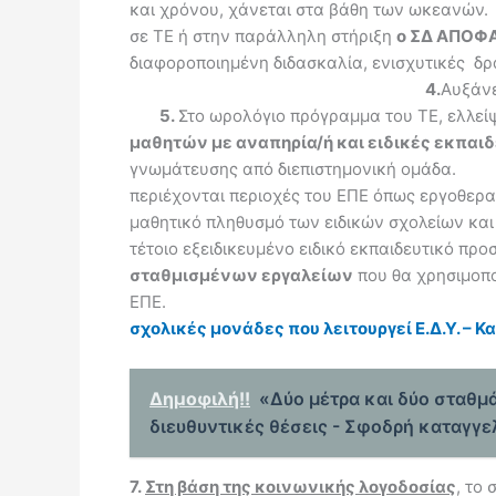
και χρόνου, χάνεται στα βάθη των ωκεανών
σε ΤΕ ή στην παράλληλη στήριξη
ο ΣΔ ΑΠΟΦΑ
διαφοροποιημένη διδασκαλία, ενισχυτικές δρ
4.
Αυξάνε
5.
Στο ωρολόγιο πρόγραμμα του ΤΕ, ελλείψ
μαθητών με αναπηρία/ή και ειδικές εκπαιδ
γνωμάτευσης από διεπιστημονική ομάδα.
περιέχονται περιοχές του ΕΠΕ όπως εργοθερα
μαθητικό πληθυσμό των ειδικών σχολείων και 
τέτοιο εξειδικευμένο ειδικό εκπαιδευτικό πρ
σταθμισμένων εργαλείων
που θα χρησιμοπο
ΕΠΕ.
σχολικές μονάδες που λειτουργεί Ε.Δ.Υ. – 
Δημοφιλή!!
«Δύο μέτρα και δύο σταθμά
διευθυντικές θέσεις - Σφοδρή καταγγε
7.
Στη βάση της κοινωνικής λογοδοσίας
, το