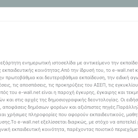
ανεξάρτητη ενημερωτική ιστοσελίδα με αντικείμενο την εκπαίδ
εκπαιδευτικής κοινότητας.Από την ίδρυσή του, το e-wall.net 
ην πρωτοβάθμια και δευτεροβάθμια εκπαίδευση, την ειδική αγω
εις, τις αποσπάσεις, τις προκηρύξεις του ΑΣΕΠ, τις εγκυκλίου
πός του e-wall.net είναι η παροχή έγκυρης, έγκαιρης και τε
ν και στις αρχές της δημοσιογραφικής δεοντολογίας. Οι ειδήσ
, αποφάσεις δημόσιων φορέων και αξιόπιστες πηγές.Παράλληλα
αι χρήσιμες πληροφορίες που αφορούν εκπαιδευτικούς, μαθητ
σης.Το e-wall.net εξελίσσεται διαρκώς, με στόχο να αποτελεί 
νική εκπαιδευτική κοινότητα, παρέχοντας ποιοτικό περιεχόμε
.