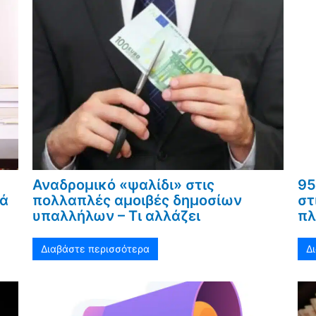
Αναδρομικό «ψαλίδι» στις
95
κά
πολλαπλές αμοιβές δημοσίων
στ
υπαλλήλων – Τι αλλάζει
πλ
Διαβάστε περισσότερα
Δ