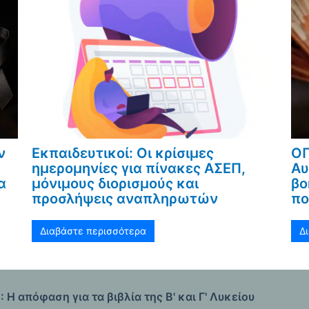
ν
Εκπαιδευτικοί: Οι κρίσιμες
ΟΠ
ημερομηνίες για πίνακες ΑΣΕΠ,
Αυ
α
μόνιμους διορισμούς και
βο
προσλήψεις αναπληρωτών
πο
Διαβάστε περισσότερα
Δ
 Η απόφαση για τα βιβλία της Β' και Γ' Λυκείου