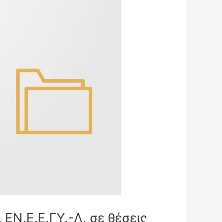
ΕΝ.Ε.Ε.ΓΥ.-Λ. σε θέσεις