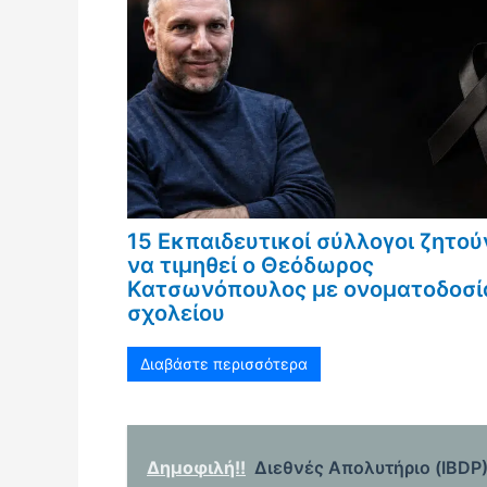
15 Εκπαιδευτικοί σύλλογοι ζητού
να τιμηθεί ο Θεόδωρος
Κατσωνόπουλος με ονοματοδοσί
σχολείου
Διαβάστε περισσότερα
Δημοφιλή!!
Διεθνές Απολυτήριο (IBDP):