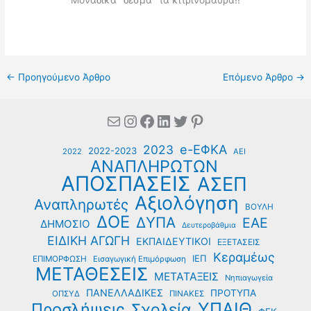
Μοναδικά "δεσμά" τα κιτρινόμαυρα!!
←
Προηγούμενο Άρθρο
Επόμενο Άρθρο
→
Mail
Instagram
Facebook
Linkedin
Twitter
Pinterest
e-ΕΦΚΑ
2023
2022-2023
2022
ΑΕΙ
ΑΝΑΠΛΗΡΩΤΩΝ
ΑΠΟΣΠΑΣΕΙΣ
ΑΣΕΠ
Αξιολόγηση
Αναπληρωτές
ΒΟΥΛΗ
ΔΟΕ
ΔΥΠΑ
ΕΑΕ
ΔΗΜΟΣΙΟ
Δευτεροβάθμια
ΕΙΔΙΚΗ ΑΓΩΓΗ
ΕΚΠΑΙΔΕΥΤΙΚΟΙ
ΕΞΕΤΑΣΕΙΣ
Κεραμέως
ΙΕΠ
ΕΠΙΜΟΡΦΩΣΗ
Εισαγωγική Επιμόρφωση
ΜΕΤΑΘΕΣΕΙΣ
ΜΕΤΑΤΑΞΕΙΣ
Νηπιαγωγεία
ΠΑΝΕΛΛΑΔΙΚΕΣ
ΠΡΟΤΥΠΑ
ΟΠΣΥΔ
ΠΙΝΑΚΕΣ
ΥΠΑΙΘ
Προσλήψεις
Σχολεία