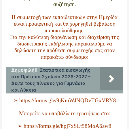
συζήτηση.
Η συμμετοχή των εκπαιδευτικών στην Ημερίδα
είναι προαιρετική και θα χορηγηθεί βεβαίωση
παρακολούθησης.
Για την καλύτερη διοργάνωση και διαχείριση της
διαδικτυακής εκδήλωσης παρακαλούμε να
δηλώσετε την πρόθεση συμμετοχής σας στον
παρακάτω σύνδεσμο:
Δημοφιλή!!
Στατιστικά εισαγωγής
στα Πρότυπα Σχολεία 2026-2027 –
Δείτε τους πίνακες για Γυμνάσια
και Λύκεια
➢ https://forms.gle/9jKmWJNQDvTGxVRY8
Μπορείτε να υποβάλλετε ερωτήσεις στο:
➢ https://forms.gle/hpj7xSLt58MoA6aw8