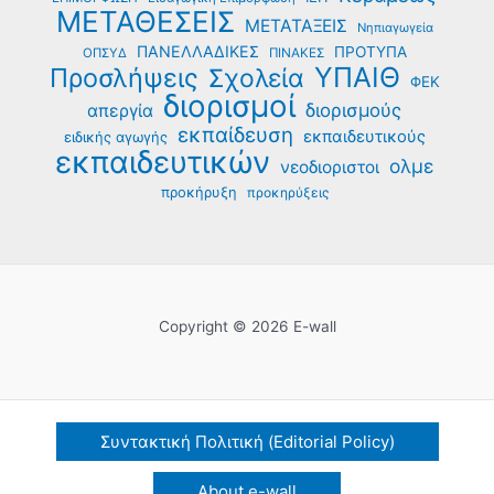
ΜΕΤΑΘΕΣΕΙΣ
ΜΕΤΑΤΑΞΕΙΣ
Νηπιαγωγεία
ΠΑΝΕΛΛΑΔΙΚΕΣ
ΠΡΟΤΥΠΑ
ΟΠΣΥΔ
ΠΙΝΑΚΕΣ
ΥΠΑΙΘ
Προσλήψεις
Σχολεία
ΦΕΚ
διορισμοί
διορισμούς
απεργία
εκπαίδευση
εκπαιδευτικούς
ειδικής αγωγής
εκπαιδευτικών
ολμε
νεοδιοριστοι
προκήρυξη
προκηρύξεις
Copyright © 2026 E-wall
Συντακτική Πολιτική (Editorial Policy)
About e-wall