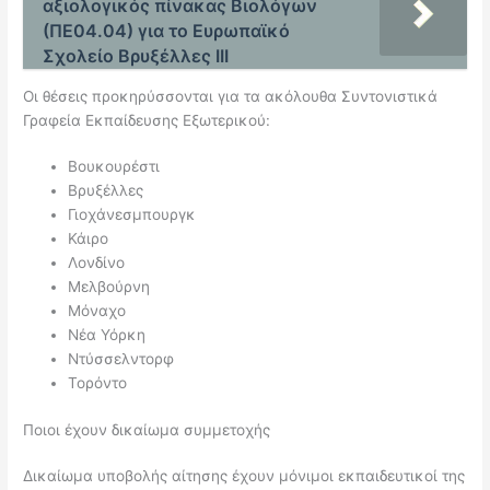
αξιολογικός πίνακας Βιολόγων
(ΠΕ04.04) για το Ευρωπαϊκό
Σχολείο Βρυξέλλες ΙΙΙ
Οι θέσεις προκηρύσσονται για τα ακόλουθα Συντονιστικά
Γραφεία Εκπαίδευσης Εξωτερικού:
Βουκουρέστι
Βρυξέλλες
Γιοχάνεσμπουργκ
Κάιρο
Λονδίνο
Μελβούρνη
Μόναχο
Νέα Υόρκη
Ντύσσελντορφ
Τορόντο
Ποιοι έχουν δικαίωμα συμμετοχής
Δικαίωμα υποβολής αίτησης έχουν μόνιμοι εκπαιδευτικοί της