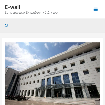
Μετάβαση
E-wall
στο
Ενημερωτικό Εκπαιδευτικό Δίκτυο
περιεχόμενο
Αναζήτηση