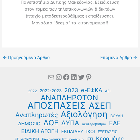
Πανεπιστήμιο Δυτικής Μακεδονίας. Εξειδίκευση
στον τομέα των τηλεπικοινωνιών & δικτύων
(πτυχίο μεταδευτεροβάθμιας εκπαίδευσης).
Μοναδικά "δεσμά" τα κιτρινόμαυρα!!
←
Προηγούμενο Άρθρο
Επόμενο Άρθρο
→
Mail
Instagram
Facebook
Linkedin
Twitter
Pinterest
e-ΕΦΚΑ
2023
2022-2023
2022
ΑΕΙ
ΑΝΑΠΛΗΡΩΤΩΝ
ΑΠΟΣΠΑΣΕΙΣ
ΑΣΕΠ
Αξιολόγηση
Αναπληρωτές
ΒΟΥΛΗ
ΔΟΕ
ΔΥΠΑ
ΕΑΕ
ΔΗΜΟΣΙΟ
Δευτεροβάθμια
ΕΙΔΙΚΗ ΑΓΩΓΗ
ΕΚΠΑΙΔΕΥΤΙΚΟΙ
ΕΞΕΤΑΣΕΙΣ
Κεραμέως
ΙΕΠ
ΕΠΙΜΟΡΦΩΣΗ
Εισαγωγική Επιμόρφωση