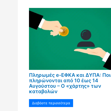
Πληρωμές e-ΕΦΚΑ και ΔΥΠΑ: Ποι
πληρώνονται από 10 έως 14
Αυγούστου – Ο «χάρτης» των
καταβολών
Διαβάστε περισσότερα