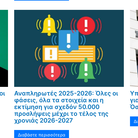
οι
Αναπληρωτές 2025-2026: Όλες οι
Υπ
φάσεις, όλα τα στοιχεία και η
γι
εκτίμηση για σχεδόν 50.000
Όσ
προσλήψεις μέχρι το τέλος της
χρονιάς 2026-2027
Δ
Διαβάστε περισσότερα