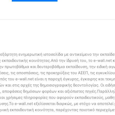
ανεξάρτητη ενημερωτική ιστοσελίδα με αντικείμενο την εκπαίδ
εκπαιδευτικής κοινότητας.Από την ίδρυσή του, το e-wall.net 
ην πρωτοβάθμια και δευτεροβάθμια εκπαίδευση, την ειδική αγω
εις, τις αποσπάσεις, τις προκηρύξεις του ΑΣΕΠ, τις εγκυκλίου
πός του e-wall.net είναι η παροχή έγκυρης, έγκαιρης και τε
ν και στις αρχές της δημοσιογραφικής δεοντολογίας. Οι ειδήσ
, αποφάσεις δημόσιων φορέων και αξιόπιστες πηγές.Παράλληλα
αι χρήσιμες πληροφορίες που αφορούν εκπαιδευτικούς, μαθητ
σης.Το e-wall.net εξελίσσεται διαρκώς, με στόχο να αποτελεί 
νική εκπαιδευτική κοινότητα, παρέχοντας ποιοτικό περιεχόμε