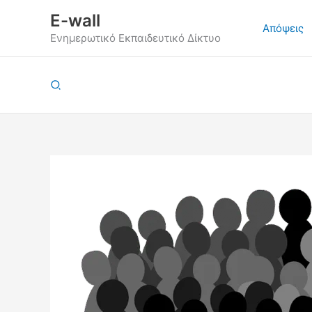
Μετάβαση
E-wall
στο
Απόψεις
Ενημερωτικό Εκπαιδευτικό Δίκτυο
περιεχόμενο
Αναζήτηση