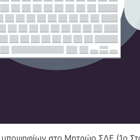
ς υποψηφίων στο Μητρώο ΣΔΕ (1ο Στ