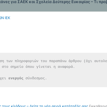
άνες για ΣΑΕΚ και Σχολεία Δεύτερης Ευκαιρίας – Τι πρ
Ν ΙΕΚ
ση των πληροφοριών του παραπάνω άρθρου (όχι αυτολ
 στο σημείο όπου γίνεται η αναφορά.
χει 
ενεργός 
σύνδεσμος.
ς τους κλάδους – Δείτε τη νέα σειρά κατάταξής σας
Εκκαθαρισ