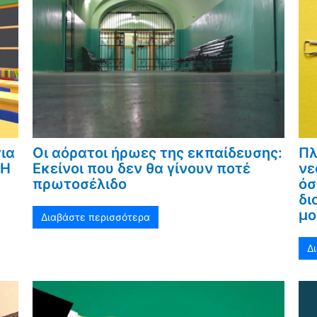
ια
Οι αόρατοι ήρωες της εκπαίδευσης:
Πλ
«Η
Εκείνοι που δεν θα γίνουν ποτέ
νε
πρωτοσέλιδο
όσ
δι
μο
Διαβάστε περισσότερα
Δ