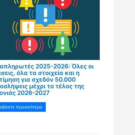
απληρωτές 2025-2026: Όλες οι
σεις, όλα τα στοιχεία και η
τίμηση για σχεδόν 50.000
οσλήψεις μέχρι το τέλος της
ονιάς 2026-2027
ιαβάστε περισσότερα