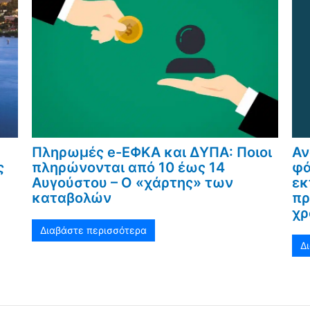
Πληρωμές e-ΕΦΚΑ και ΔΥΠΑ: Ποιοι
Αν
ς
πληρώνονται από 10 έως 14
φά
Αυγούστου – Ο «χάρτης» των
εκ
καταβολών
πρ
χρ
Διαβάστε περισσότερα
Δ