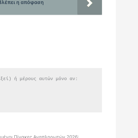
οβλέπει η απόφαση
εξεί) ή μέρους αυτών μόνο αν:
μένοι Πίνακες Αναπληρωτών 2026: