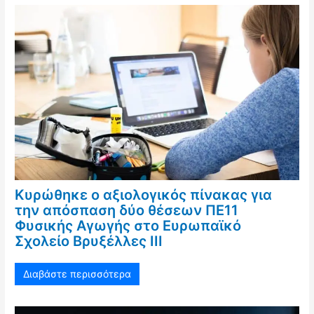
Κυρώθηκε ο αξιολογικός πίνακας για
την απόσπαση δύο θέσεων ΠΕ11
Φυσικής Αγωγής στο Ευρωπαϊκό
Σχολείο Βρυξέλλες ΙΙΙ
Διαβάστε περισσότερα