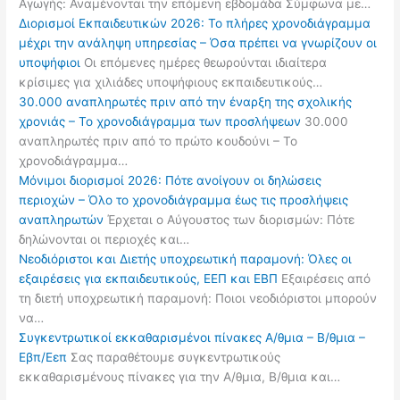
Αγωγής: Αναμένονται την επόμενη εβδομάδα Σύμφωνα με…
Διορισμοί Εκπαιδευτικών 2026: Το πλήρες χρονοδιάγραμμα
μέχρι την ανάληψη υπηρεσίας – Όσα πρέπει να γνωρίζουν οι
υποψήφιοι
Οι επόμενες ημέρες θεωρούνται ιδιαίτερα
κρίσιμες για χιλιάδες υποψήφιους εκπαιδευτικούς…
30.000 αναπληρωτές πριν από την έναρξη της σχολικής
χρονιάς – Το χρονοδιάγραμμα των προσλήψεων
30.000
αναπληρωτές πριν από το πρώτο κουδούνι – Το
χρονοδιάγραμμα…
Μόνιμοι διορισμοί 2026: Πότε ανοίγουν οι δηλώσεις
περιοχών – Όλο το χρονοδιάγραμμα έως τις προσλήψεις
αναπληρωτών
Έρχεται ο Αύγουστος των διορισμών: Πότε
δηλώνονται οι περιοχές και…
Νεοδιόριστοι και Διετής υποχρεωτική παραμονή: Όλες οι
εξαιρέσεις για εκπαιδευτικούς, ΕΕΠ και ΕΒΠ
Εξαιρέσεις από
τη διετή υποχρεωτική παραμονή: Ποιοι νεοδιόριστοι μπορούν
να…
Συγκεντρωτικοί εκκαθαρισμένοι πίνακες Α/θμια – Β/θμια –
Εβπ/Εεπ
Σας παραθέτουμε συγκεντρωτικούς
εκκαθαρισμένους πίνακες για την Α/θμια, Β/θμια και…