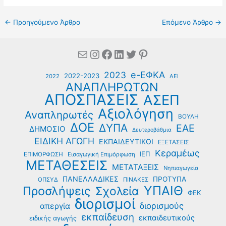
←
Προηγούμενο Άρθρο
Επόμενο Άρθρο
→
Mail
Instagram
Facebook
Linkedin
Twitter
Pinterest
e-ΕΦΚΑ
2023
2022-2023
2022
ΑΕΙ
ΑΝΑΠΛΗΡΩΤΩΝ
ΑΠΟΣΠΑΣΕΙΣ
ΑΣΕΠ
Αξιολόγηση
Αναπληρωτές
ΒΟΥΛΗ
ΔΟΕ
ΔΥΠΑ
ΕΑΕ
ΔΗΜΟΣΙΟ
Δευτεροβάθμια
ΕΙΔΙΚΗ ΑΓΩΓΗ
ΕΚΠΑΙΔΕΥΤΙΚΟΙ
ΕΞΕΤΑΣΕΙΣ
Κεραμέως
ΙΕΠ
ΕΠΙΜΟΡΦΩΣΗ
Εισαγωγική Επιμόρφωση
ΜΕΤΑΘΕΣΕΙΣ
ΜΕΤΑΤΑΞΕΙΣ
Νηπιαγωγεία
ΠΑΝΕΛΛΑΔΙΚΕΣ
ΠΡΟΤΥΠΑ
ΟΠΣΥΔ
ΠΙΝΑΚΕΣ
ΥΠΑΙΘ
Προσλήψεις
Σχολεία
ΦΕΚ
διορισμοί
διορισμούς
απεργία
εκπαίδευση
εκπαιδευτικούς
ειδικής αγωγής