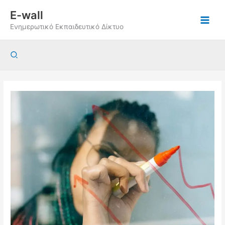
Μετάβαση
E-wall
στο
Ενημερωτικό Εκπαιδευτικό Δίκτυο
περιεχόμενο
Αναζήτηση